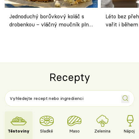
Jednoduchý borůvkový koláč s
Léto bez přeh
drobenkou – vláčný moučník plný
vařit i během
ovoce
Recepty
Těstoviny
Sladké
Maso
Zelenina
Nápoje