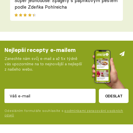
Super jednoduše: Špagety s paprikovým pestem
podle Zdeňka Pohlreicha
Nejlepší recepty e-mailem
Zanechte nám svůj e-mail a až 5x týdně
vás upozorníme na to nejnovější a nejlepší
z našeho webu.
ODESLAT
Odesláním formuláře souhlasíte s
podmínkami zpracování osobních
údajů