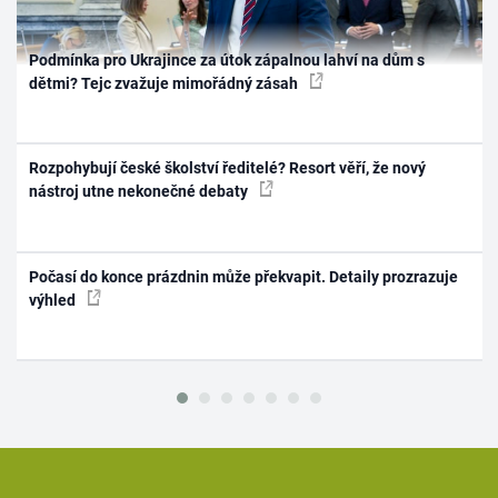
Podmínka pro Ukrajince za útok zápalnou lahví na dům s
dětmi? Tejc zvažuje mimořádný zásah
Rozpohybují české školství ředitelé? Resort věří, že nový
nástroj utne nekonečné debaty
Počasí do konce prázdnin může překvapit. Detaily prozrazuje
výhled