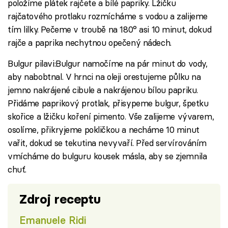
položíme plátek rajčete a bílé papriky. Lžičku
rajčatového protlaku rozmícháme s vodou a zalijeme
tím lilky. Pečeme v troubě na 180° asi 10 minut, dokud
rajče a paprika nechytnou opečený nádech.
Bulgur pilavi:Bulgur namočíme na pár minut do vody,
aby nabobtnal. V hrnci na oleji orestujeme půlku na
jemno nakrájené cibule a nakrájenou bílou papriku.
Přidáme paprikový protlak, přisypeme bulgur, špetku
skořice a lžičku koření pimento. Vše zalijeme vývarem,
osolíme, přikryjeme pokličkou a necháme 10 minut
vařit, dokud se tekutina nevyvaří. Před servírováním
vmícháme do bulguru kousek másla, aby se zjemnila
chuť.
Zdroj receptu
Emanuele Ridi