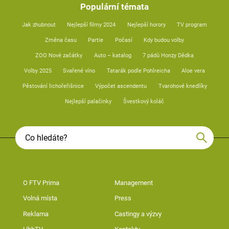
Populární témata
Jak zhubnout
Nejlepší filmy 2024
Nejlepší horory
TV program
Změna času
Partie
Počasí
Kdy budou volby
ZOO Nové začátky
Auto – katalog
7 pádů Honzy Dědka
Volby 2025
Svařené víno
Tatarák podle Pohlreicha
Aloe vera
Pěstování lichořeřišnice
Výpočet ascendentu
Tvarohové knedlíky
Nejlepší palačinky
Švestkový koláč
O FTV Prima
Management
Volná místa
Press
Reklama
Castingy a výzvy