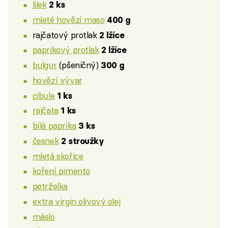
lilek
2 ks
mleté hovězí maso
400 g
rajčatový protlak
2 lžíce
paprikový protlak
2 lžíce
bulgur
(pšeničný)
300 g
hovězí vývar
cibule
1 ks
rajčata
1 ks
bílá paprika
3 ks
česnek
2 stroužky
mletá skořice
koření pimento
petrželka
extra virgin olivový olej
máslo