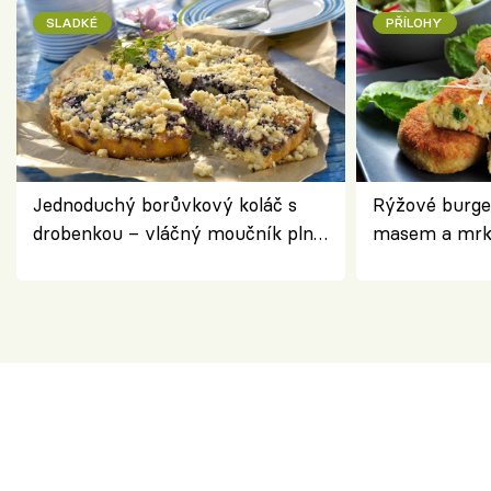
SLADKÉ
PŘÍLOHY
Jednoduchý borůvkový koláč s
Rýžové burge
drobenkou – vláčný moučník plný
masem a mrk
ovoce
salátem – leh