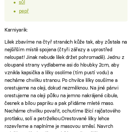
sůl
pepř
Karniyarik:
Lilek zbavíme na čtyř stranách kůže tak, aby zůstala na
nejšiřším místě spojena (čtyři zářezy a uprostřed
neloupat! Jinak nebude lilek držet pohromadě). Jednu z
oloupané strany vydlabeme asi do hloubky 2cm, aby
vznikla kapsička a lilky osolíme (tím pustí vodu) a
necháme chvilku stranou. Po chvilce lilky osušíme a
orestujeme na oleji, dokud nezměknou. Na jiné pánvi
orestujeme na oleji půlku na jemno nakrájené cibule,
česnek a bílou papriku a pak přidáme mleté maso.
Necháme chvilku povařit, ochutíme lžící rajčatového
protlaku, solí a petrželkou.Orestované lilky lehce
rozevřeme a naplníme je masovou směsí. Navrch