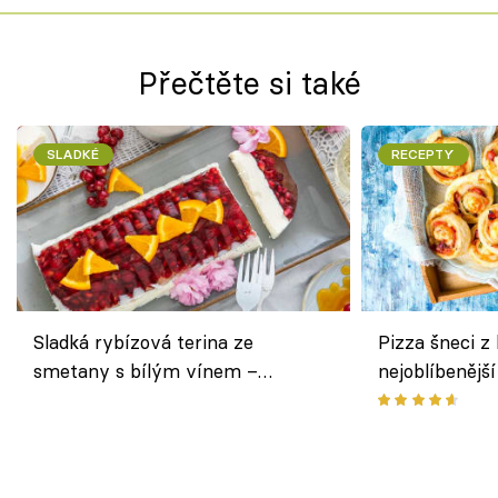
Přečtěte si také
SLADKÉ
RECEPTY
Sladká rybízová terina ze
Pizza šneci z 
smetany s bílým vínem –
nejoblíbenějš
osvěžující dezert s ovocem