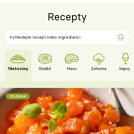
Recepty
Těstoviny
Sladké
Maso
Zelenina
Nápoje
ZELENINA