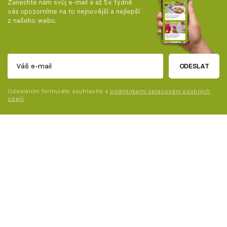
Zanechte nám svůj e-mail a až 5x týdně
vás upozorníme na to nejnovější a nejlepší
z našeho webu.
ODESLAT
Odesláním formuláře souhlasíte s
podmínkami zpracování osobních
údajů