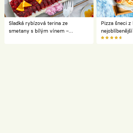
Sladká rybízová terina ze
Pizza šneci z 
smetany s bílým vínem –
nejoblíbenějš
osvěžující dezert s ovocem