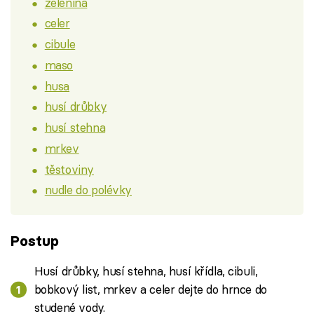
zelenina
celer
cibule
maso
husa
husí drůbky
husí stehna
mrkev
těstoviny
nudle do polévky
Postup
Husí drůbky, husí stehna, husí křídla, cibuli,
bobkový list, mrkev a celer dejte do hrnce do
studené vody.