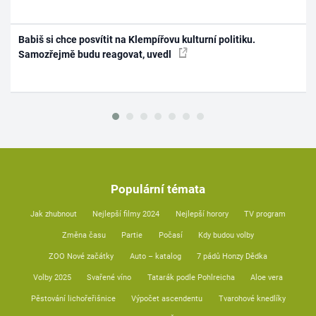
Babiš si chce posvítit na Klempířovu kulturní politiku.
Samozřejmě budu reagovat, uvedl
Populární témata
Jak zhubnout
Nejlepší filmy 2024
Nejlepší horory
TV program
Změna času
Partie
Počasí
Kdy budou volby
ZOO Nové začátky
Auto – katalog
7 pádů Honzy Dědka
Volby 2025
Svařené víno
Tatarák podle Pohlreicha
Aloe vera
Pěstování lichořeřišnice
Výpočet ascendentu
Tvarohové knedlíky