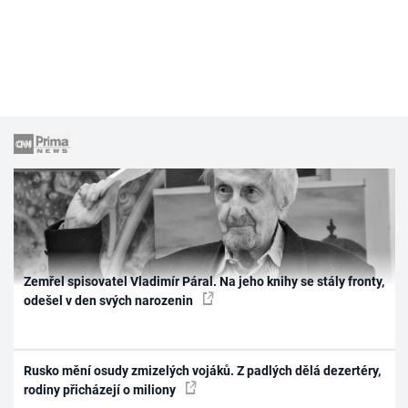
Zemřel spisovatel Vladimír Páral. Na jeho knihy se stály fronty,
odešel v den svých narozenin
Rusko mění osudy zmizelých vojáků. Z padlých dělá dezertéry,
rodiny přicházejí o miliony