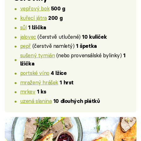
vepřový bok
500 g
kuřecí játra
200 g
sůl
1 lžička
jalovec
(čerstvě utlučené)
10 kuliček
pepř
(čerstvě namletý)
1 špetka
sušený tymián
(nebo provensálské bylinky)
1
lžička
portské víno
4 lžíce
mražený hrášek
1 hrst
mrkev
1 ks
uzená slanina
10 dlouhých plátků