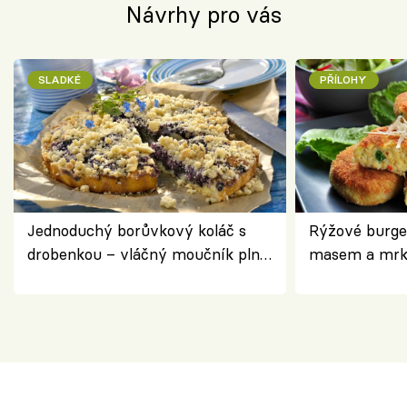
Návrhy pro vás
SLADKÉ
PŘÍLOHY
Jednoduchý borůvkový koláč s
Rýžové burge
drobenkou – vláčný moučník plný
masem a mrk
ovoce
salátem – leh