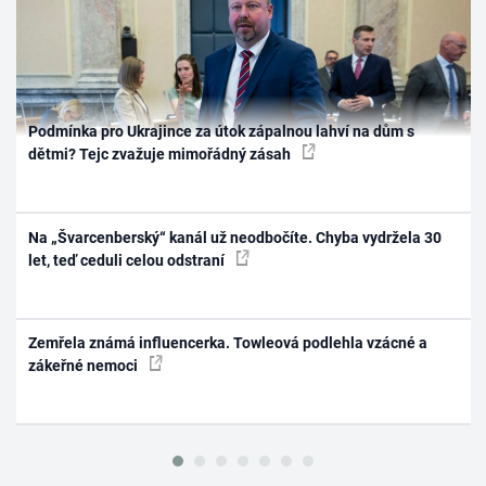
Podmínka pro Ukrajince za útok zápalnou lahví na dům s
dětmi? Tejc zvažuje mimořádný zásah
Na „Švarcenberský“ kanál už neodbočíte. Chyba vydržela 30
let, teď ceduli celou odstraní
Zemřela známá influencerka. Towleová podlehla vzácné a
zákeřné nemoci