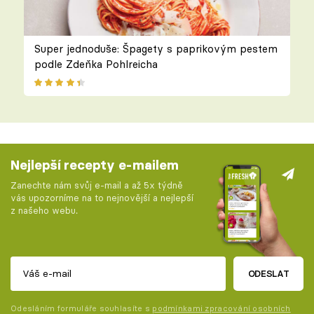
Super jednoduše: Špagety s paprikovým pestem
podle Zdeňka Pohlreicha
Nejlepší recepty e-mailem
Zanechte nám svůj e-mail a až 5x týdně
vás upozorníme na to nejnovější a nejlepší
z našeho webu.
ODESLAT
Odesláním formuláře souhlasíte s
podmínkami zpracování osobních