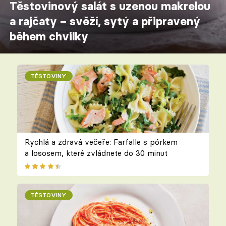
Těstovinový salát s uzenou makrelou
a rajčaty – svěží, sytý a připravený
během chvilky
TĚSTOVINY
Rychlá a zdravá večeře: Farfalle s pórkem
a lososem, které zvládnete do 30 minut
TĚSTOVINY