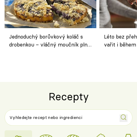
Jednoduchý borůvkový koláč s
Léto bez přeh
drobenkou – vláčný moučník plný
vařit i během
ovoce
Recepty