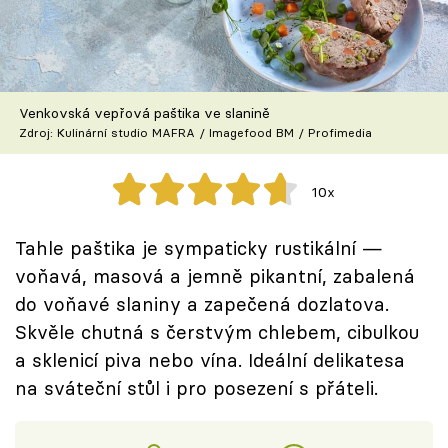
Škola vaření
Recepty z TV
Venkovská vepřová paštika ve slanině
Speciál: Cuketa
Zdroj: Kulinární studio MAFRA / Imagefood BM / Profimedia
Těhotnej kuchař
10x
Sledujte prima+
Tahle paštika je sympaticky rustikální —
voňavá, masová a jemně pikantní, zabalená
Přihlášení
do voňavé slaniny a zapečená dozlatova.
Skvěle chutná s čerstvým chlebem, cibulkou
Sledujte nás
a sklenicí piva nebo vína. Ideální delikatesa
na sváteční stůl i pro posezení s přáteli.