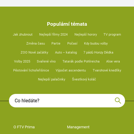
Populární témata
Jak zhubnout
Nejlepší filmy 2024
Nejlepší horory
TV program
Změna času
Partie
Počasí
Kdy budou volby
ZOO Nové začátky
Auto – katalog
7 pádů Honzy Dědka
Volby 2025
Svařené víno
Tatarák podle Pohlreicha
Aloe vera
Pěstování lichořeřišnice
Výpočet ascendentu
Tvarohové knedlíky
Nejlepší palačinky
Švestkový koláč
O FTV Prima
Management