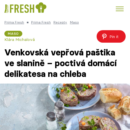
Prima Fresh
■
Prima Fresh
Recepty
Maso
Kuře
Polévky k večeři
Rychlé večeře
Trendy:
MASO
Pin it
Klára Michalová
Česká kuchyně
Čokoláda
Venkovská vepřová paštika
ve slanině – poctivá domácí
delikatesa na chleba
Témata
Recepty
Články
TV Program