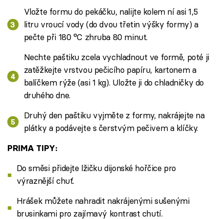
Vložte formu do pekáčku, nalijte kolem ní asi 1,5
litru vroucí vody (do dvou třetin výšky formy) a
pečte při 180 °C zhruba 80 minut.
Nechte paštiku zcela vychladnout ve formě, poté ji
zatěžkejte vrstvou pečicího papíru, kartonem a
balíčkem rýže (asi 1 kg). Uložte ji do chladničky do
druhého dne.
Druhý den paštiku vyjměte z formy, nakrájejte na
plátky a podávejte s čerstvým pečivem a klíčky.
PRIMA TIPY:
Do směsi přidejte lžičku dijonské hořčice pro
výraznější chuť.
Hrášek můžete nahradit nakrájenými sušenými
brusinkami pro zajímavý kontrast chutí.