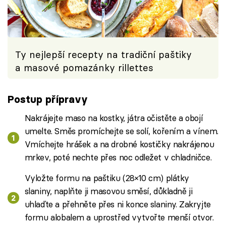
Ty nejlepší recepty na tradiční paštiky
a masové pomazánky rillettes
Postup přípravy
Nakrájejte maso na kostky, játra očistěte a obojí
umelte. Směs promíchejte se solí, kořením a vínem.
Vmíchejte hrášek a na drobné kostičky nakrájenou
mrkev, poté nechte přes noc odležet v chladničce.
Vyložte formu na paštiku (28×10 cm) plátky
slaniny, naplňte ji masovou směsí, důkladně ji
uhlaďte a přehněte přes ni konce slaniny. Zakryjte
formu alobalem a uprostřed vytvořte menší otvor.