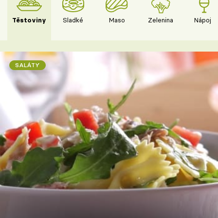
Těstoviny
Sladké
Maso
Zelenina
Nápoje
SALÁTY