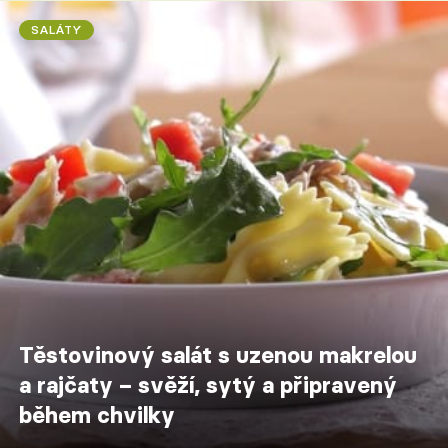
SALÁTY
Těstovinový salát s uzenou makrelou
a rajčaty – svěží, sytý a připravený
během chvilky