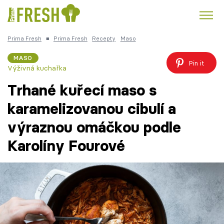
Prima Fresh
■
Prima Fresh
Recepty
Maso
Kuře
Polévky k večeři
Rychlé večeře
Trendy:
MASO
Pin it
Výživná kuchařka
Česká kuchyně
Čokoláda
Trhané kuřecí maso s
karamelizovanou cibulí a
výraznou omáčkou podle
Témata
Karolíny Fourové
Recepty
Články
TV Program