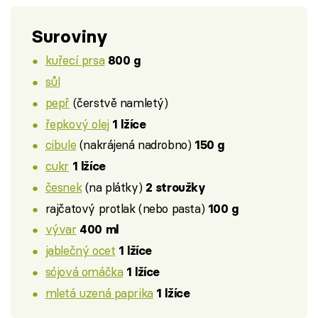
Suroviny
kuřecí prsa
800 g
sůl
pepř
(čerstvě namletý)
řepkový olej
1 lžíce
cibule
(nakrájená nadrobno)
150 g
cukr
1 lžíce
česnek
(na plátky)
2 stroužky
rajčatový protlak (nebo pasta)
100 g
vývar
400 ml
jablečný ocet
1 lžíce
sójová omáčka
1 lžíce
mletá uzená paprika
1 lžíce