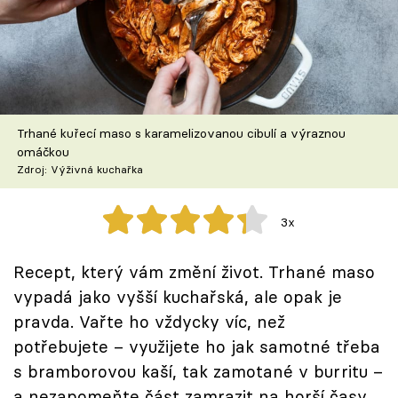
Škola vaření
Recepty z TV
Speciál: Cuketa
Trhané kuřecí maso s karamelizovanou cibulí a výraznou
Těhotnej kuchař
omáčkou
Zdroj: Výživná kuchařka
Sledujte prima+
3x
Přihlášení
Recept, který vám změní život. Trhané maso
vypadá jako vyšší kuchařská, ale opak je
Sledujte nás
pravda. Vařte ho vždycky víc, než
potřebujete – využijete ho jak samotné třeba
s bramborovou kaší, tak zamotané v burritu –
a nezapomeňte část zamrazit na horší časy.