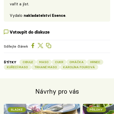
vařit a jíst.
Vydalo
nakladatelství Esence
.
Vstoupit do diskuze
Sdílejte článek
ŠTÍTKY
CIBULE
MASO
CUKR
OMÁČKA
HRNEC
KUŘECÍ MASO
TRHANÉ MASO
KAROLÍNA FOUROVÁ
Návrhy pro vás
SLADKÉ
PŘÍLOHY