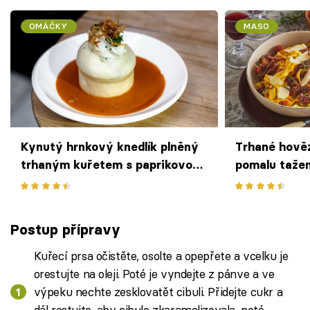
OMÁČKY
MASO
Kynutý hrnkový knedlík plněný
Trhané hověz
trhaným kuřetem s paprikovou
pomalu taže
omáčkou podle Marka Fichtnera
rajčatové om
rozpadá na j
Postup přípravy
Kuřecí prsa očistěte, osolte a opepřete a vcelku je
orestujte na oleji. Poté je vyndejte z pánve a ve
výpeku nechte zesklovatět cibuli. Přidejte cukr a
dál restujte, aby cibule zkaramelizovala, poté