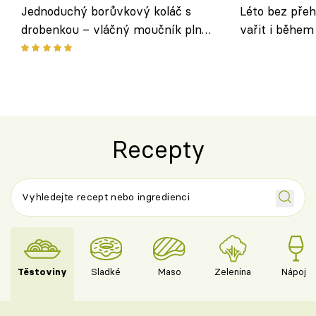
Jednoduchý borůvkový koláč s
Léto bez přeh
drobenkou – vláčný moučník plný
vařit i během
ovoce
Recepty
Těstoviny
Sladké
Maso
Zelenina
Nápoje