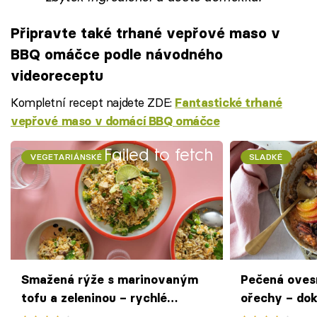
Připravte také trhané vepřové maso v
BBQ omáčce podle návodného
videoreceptu
Kompletní recept najdete ZDE:
Fantastické trhané
vepřové maso v domácí BBQ omáčce
Failed to fetch
VEGETARIÁNSKÉ
SLADKÉ
Smažená rýže s marinovaným
Pečená oves
tofu a zeleninou – rychlé
ořechy – dok
bezmasé jídlo pro všední den
snídaně podl