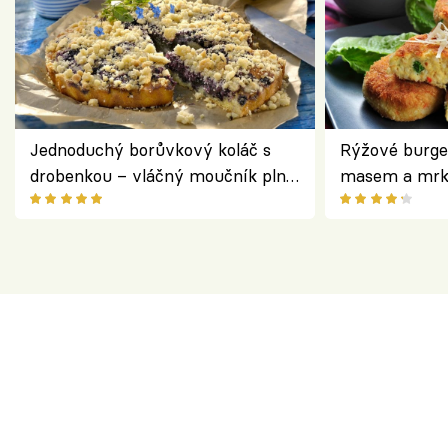
Jednoduchý borůvkový koláč s
Rýžové burge
drobenkou – vláčný moučník plný
masem a mrk
ovoce
salátem – leh