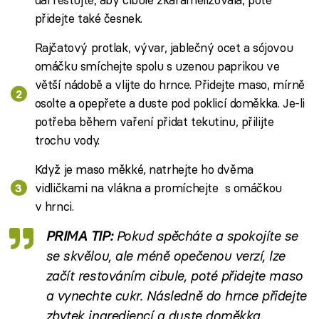
přidejte také česnek.
Rajčatový protlak, vývar, jablečný ocet a sójovou
omáčku smíchejte spolu s uzenou paprikou ve
větší nádobě a vlijte do hrnce. Přidejte maso, mírně
osolte a opepřete a duste pod poklicí doměkka. Je-li
potřeba během vaření přidat tekutinu, přilijte
trochu vody.
Když je maso měkké, natrhejte ho dvěma
vidličkami na vlákna a promíchejte s omáčkou
v hrnci.
PRIMA TIP:
Pokud spěcháte a spokojíte se
se skvělou, ale méně opečenou verzí, lze
začít restováním cibule, poté přidejte maso
a vynechte cukr. Následně do hrnce přidejte
zbytek ingrediencí a duste doměkka.