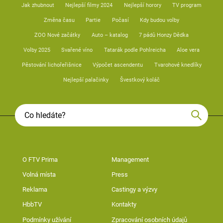
Jak zhubnout
Nejlepší filmy 2024
Nejlepší horory
TV program
Změna času
Partie
Počasí
Kdy budou volby
ZOO Nové začátky
Auto – katalog
7 pádů Honzy Dědka
Volby 2025
Svařené víno
Tatarák podle Pohlreicha
Aloe vera
Pěstování lichořeřišnice
Výpočet ascendentu
Tvarohové knedlíky
Nejlepší palačinky
Švestkový koláč
O FTV Prima
Management
Volná místa
Press
Reklama
Castingy a výzvy
HbbTV
Kontakty
Podmínky užívání
Zpracování osobních údajů