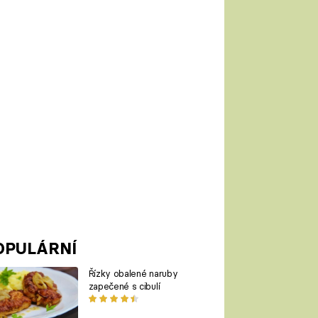
OPULÁRNÍ
Řízky obalené naruby
zapečené s cibulí