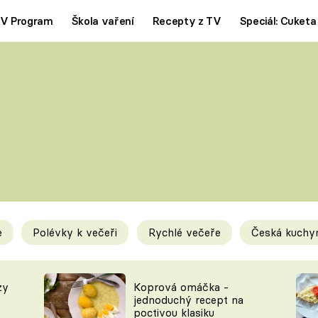
V Program
Škola vaření
Recepty z TV
Speciál: Cuketa
Polévky
Saláty
ČESKÁ KLASIKA
TĚSTOVIN
SILNÉ VÝVARY
SLADKÉ
KRÉMOVÉ
BEZMASÁ J
e
Polévky k večeři
Rychlé večeře
Česká kuchy
y
Tipy a triky
Novink
zy
Koprová omáčka -
jednoduchý recept na
poctivou klasiku
KAM ZA JÍDLEM
BLOG