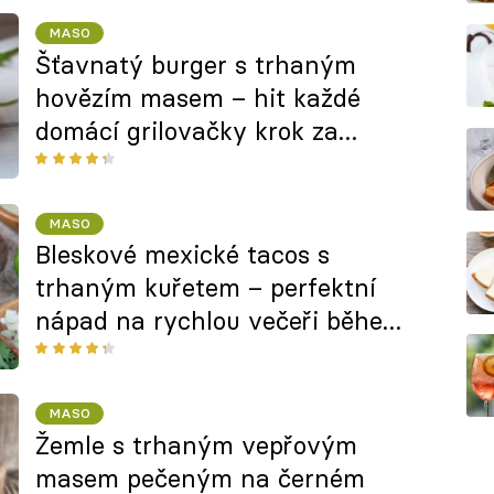
MASO
Šťavnatý burger s trhaným
hovězím masem – hit každé
domácí grilovačky krok za
krokem
MASO
Bleskové mexické tacos s
trhaným kuřetem – perfektní
nápad na rychlou večeři během
pracovního týdne
MASO
Žemle s trhaným vepřovým
masem pečeným na černém