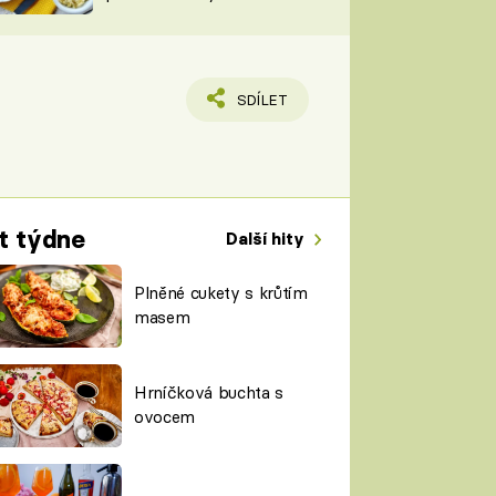
TORKY
ESH
SDÍLET
t týdne
Další hity
Plněné cukety s krůtím
masem
Hrníčková buchta s
ovocem