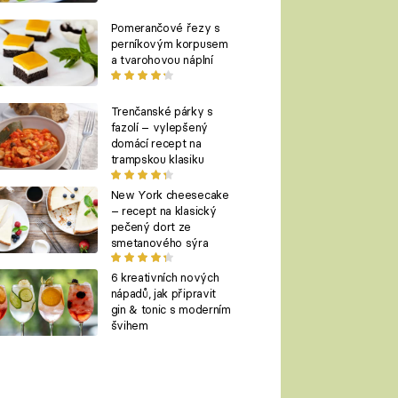
Pomerančové řezy s
perníkovým korpusem
a tvarohovou náplní
Trenčanské párky s
fazolí – vylepšený
domácí recept na
trampskou klasiku
New York cheesecake
– recept na klasický
pečený dort ze
smetanového sýra
6 kreativních nových
nápadů, jak připravit
gin & tonic s moderním
švihem