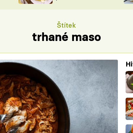
ŠÉFREDAK
VYCHYTÁVKY
SOUTĚŽ FR
NA NÁKUPECH
Štítek
ČASOPIS
trhané maso
Hi