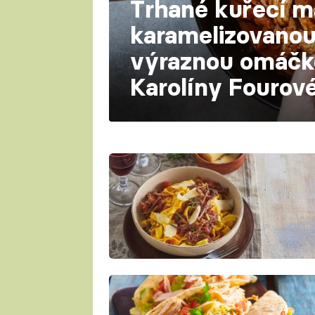
Trhané kuřecí m
karamelizovanou 
výraznou omáčk
Karolíny Fourov