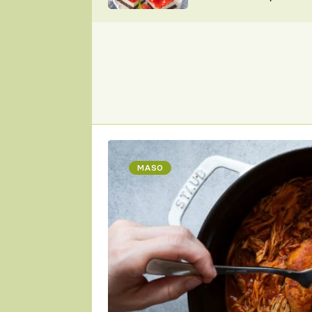
nepotřebujete troubu
ZDENĚK
ČESKO NA TALÍŘI
POHLREICH
KAROLÍNA,
JAROSLAV SAPÍK
DOMÁCÍ
KUCHAŘKA
KAROLÍNA
KAMBERSKÁ
MASO