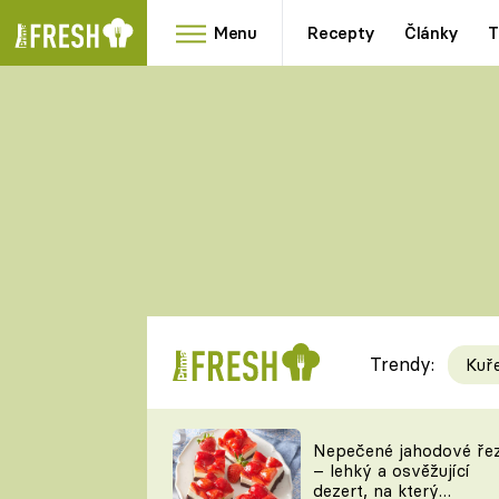
Menu
Recepty
Články
T
Oblíbené
Přílohy
recepty
HRANOLKY
HOUBY
KNEDLÍKY
DÝNĚ
KAŠE
RYCHLOVKY
Trendy:
Kuř
Populární
Videorecept
Nepečené jahodové ře
– lehký a osvěžující
kuchaři
dezert, na který
TEĎ VAŘÍ ŠÉF!