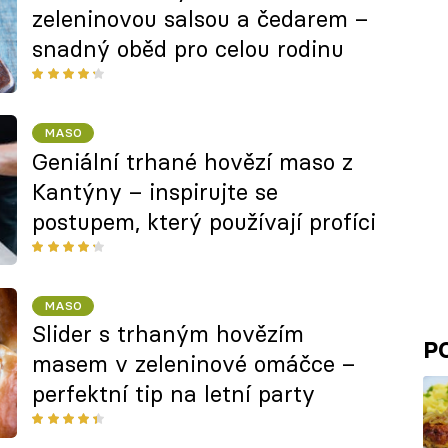
zeleninovou salsou a čedarem –
snadný oběd pro celou rodinu
MASO
Geniální trhané hovězí maso z
Kantýny – inspirujte se
postupem, který používají profíci
MASO
Slider s trhaným hovězím
P
masem v zeleninové omáčce –
perfektní tip na letní party