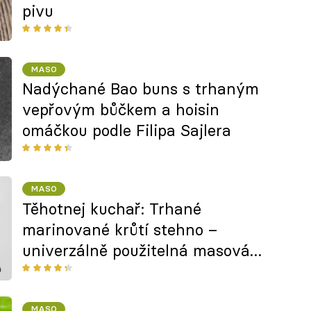
pivu
MASO
Nadýchané Bao buns s trhaným
vepřovým bůčkem a hoisin
omáčkou podle Filipa Sajlera
MASO
Těhotnej kuchař: Trhané
marinované krůtí stehno –
univerzálně použitelná masová
lahůdka
MASO