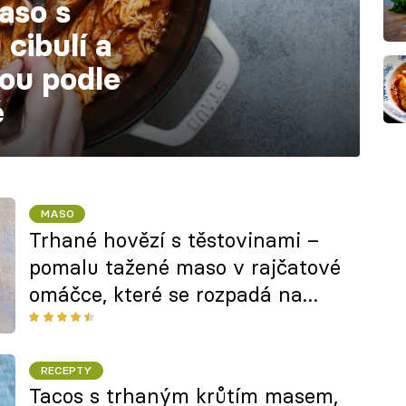
aso s
cibulí a
ou podle
é
MASO
Trhané hovězí s těstovinami –
pomalu tažené maso v rajčatové
omáčce, které se rozpadá na
jazyku
RECEPTY
Tacos s trhaným krůtím masem,