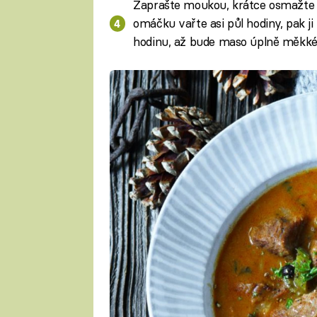
Zaprašte moukou, krátce osmažte a
omáčku vařte asi půl hodiny, pak ji 
hodinu, až bude maso úplně měkké