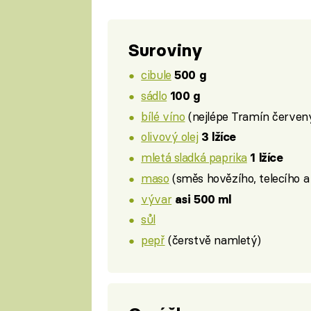
Suroviny
cibule
500 g
sádlo
100 g
bílé víno
(nejlépe Tramín červen
olivový olej
3 lžíce
mletá sladká paprika
1 lžíce
maso
(směs hovězího, telecího 
vývar
asi 500 ml
sůl
pepř
(čerstvě namletý)