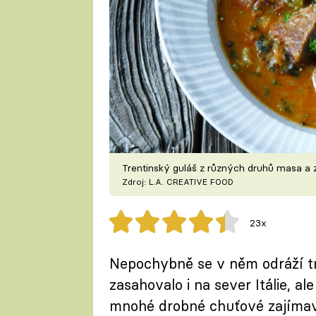
Trentinský guláš z různých druhů masa a
Zdroj: L.A. CREATIVE FOOD
23x
Nepochybně se v něm odráží tr
zasahovalo i na sever Itálie, a
mnohé drobné chuťové zajímav