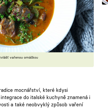
 zvlášť vařenou omáčkou
adice mocnářství, které kdysi
le integrace do italské kuchyně znamená i
osti a také neobvyklý způsob vaření