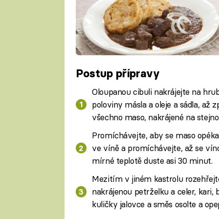
Postup přípravy
Oloupanou cibuli nakrájejte na hru
poloviny másla a oleje a sádla, až z
všechno maso, nakrájené na stejn
Promíchávejte, aby se maso opékal
ve víně a promíchávejte, až se víno
mírné teplotě duste asi 30 minut.
Mezitím v jiném kastrolu rozehřej
nakrájenou petrželku a celer, kari, 
kuličky jalovce a směs osolte a ope