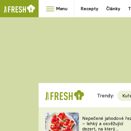
Menu
Recepty
Články
T
Oblíbené
Přílohy
recepty
HRANOLKY
HOUBY
KNEDLÍKY
DÝNĚ
KAŠE
RYCHLOVKY
Trendy:
Kuř
Populární
Videorecept
Nepečené jahodové ře
– lehký a osvěžující
kuchaři
dezert, na který
TEĎ VAŘÍ ŠÉF!