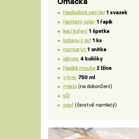
Omáčka
hladkolistá petržel
1 svazek
řapíkatý celer
1 řapík
kari koření
1 špetka
bobkový list
1 ks
rozmarýn
1 snítka
jalovec
4 kuličky
hladká mouka
2 lžíce
vývar
750 ml
máslo
(na dokončení)
sůl
pepř
(čerstvě namletý)