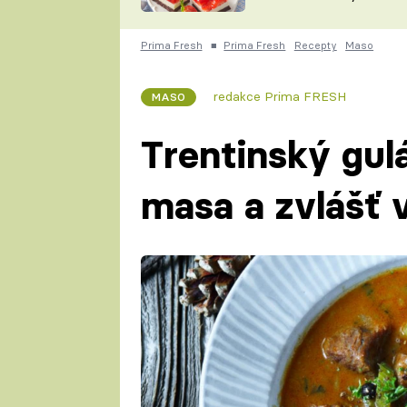
nepotřebujete troubu
ZDENĚK
ČESKO NA TALÍŘI
POHLREICH
Prima Fresh
■
Prima Fresh
Recepty
Maso
KAROLÍNA,
JAROSLAV SAPÍK
DOMÁCÍ
redakce Prima FRESH
MASO
KUCHAŘKA
KAROLÍNA
KAMBERSKÁ
Trentinský gul
masa a zvlášť