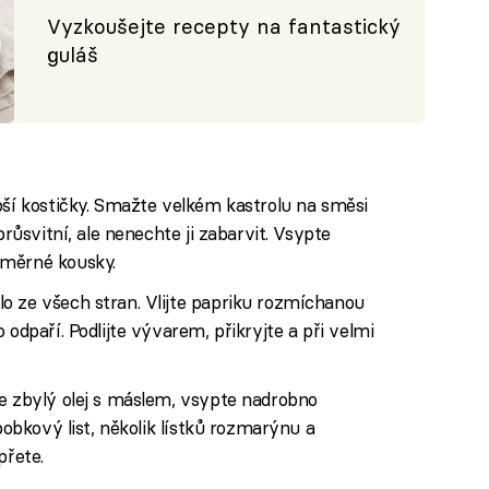
Vyzkoušejte recepty na fantastický
guláš
bší kostičky. Smažte velkém kastrolu na směsi
průsvitní, ale nenechte ji zabarvit. Vsypte
oměrné kousky.
o ze všech stran. Vlijte papriku rozmíchanou
 odpaří. Podlijte vývarem, přikryjte a při velmi
te zbylý olej s máslem, vsypte nadrobno
bobkový list, několik lístků rozmarýnu a
přete.