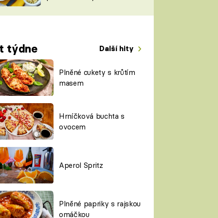
TORKY
ESH
t týdne
Další hity
Plněné cukety s krůtím
masem
Hrníčková buchta s
ovocem
Aperol Spritz
Plněné papriky s rajskou
omáčkou