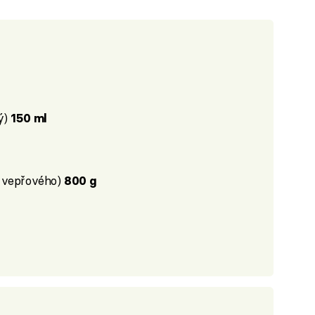
ý)
150 ml
a vepřového)
800 g