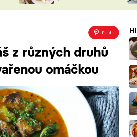
ŠÉFREDAK
VYCHYTÁVKY
SOUTĚŽ FR
NA NÁKUPECH
ČASOPIS
Hi
Pin it
áš z různých druhů
 vařenou omáčkou