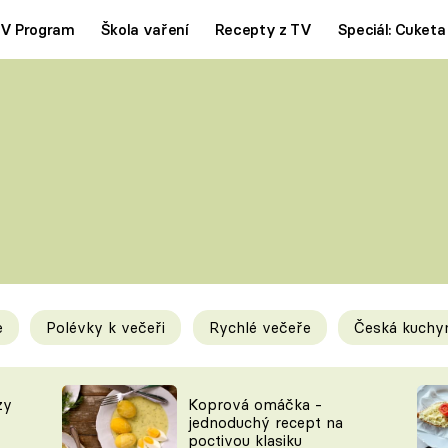
V Program
Škola vaření
Recepty z TV
Speciál: Cuketa
Polévky
Saláty
ČESKÁ KLASIKA
TĚSTOVIN
SILNÉ VÝVARY
SLADKÉ
KRÉMOVÉ
BEZMASÁ J
e
Polévky k večeři
Rychlé večeře
Česká kuchy
y
Tipy a triky
Novink
zy
Koprová omáčka -
jednoduchý recept na
poctivou klasiku
KAM ZA JÍDLEM
BLOG