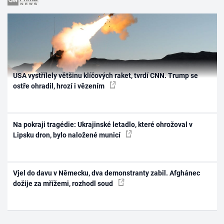
USA vystřílely většinu klíčových raket, tvrdí CNN. Trump se
ostře ohradil, hrozí i vězením
Na pokraji tragédie: Ukrajinské letadlo, které ohrožoval v
Lipsku dron, bylo naložené municí
Vjel do davu v Německu, dva demonstranty zabil. Afghánec
dožije za mřížemi, rozhodl soud