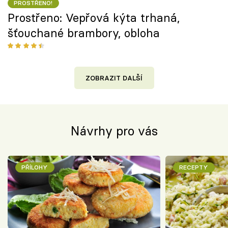
PROSTŘENO!
Prostřeno: Vepřová kýta trhaná,
šťouchané brambory, obloha
ZOBRAZIT DALŠÍ
Návrhy pro vás
PŘÍLOHY
RECEPTY