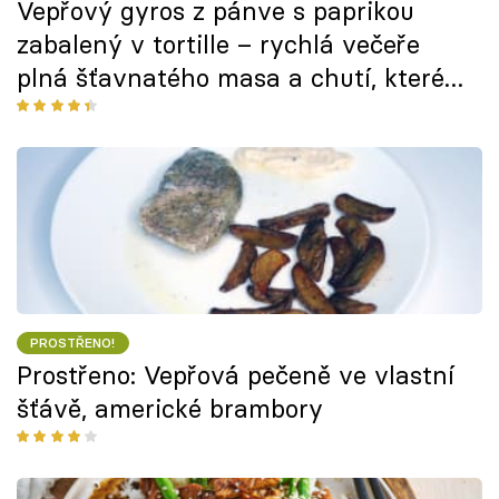
Vepřový gyros z pánve s paprikou
zabalený v tortille – rychlá večeře
plná šťavnatého masa a chutí, které
připomenou léto
PROSTŘENO!
Prostřeno: Vepřová pečeně ve vlastní
šťávě, americké brambory