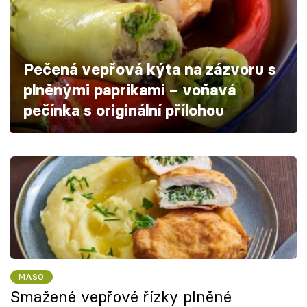
Škola vaření
Recepty z TV
Pečená vepřová kýta na zázvoru s
Speciál: Cuketa
plněnými paprikami – voňavá
pečínka s originální přílohou
Těhotnej kuchař
Sledujte prima+
Přihlášení
Sledujte nás
MASO
Smažené vepřové řízky plněné