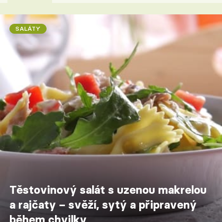
SALÁTY
Těstovinový salát s uzenou makrelou
a rajčaty – svěží, sytý a připravený
během chvilky