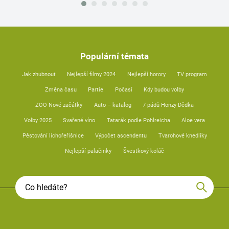
Populární témata
Jak zhubnout
Nejlepší filmy 2024
Nejlepší horory
TV program
Změna času
Partie
Počasí
Kdy budou volby
ZOO Nové začátky
Auto – katalog
7 pádů Honzy Dědka
Volby 2025
Svařené víno
Tatarák podle Pohlreicha
Aloe vera
Pěstování lichořeřišnice
Výpočet ascendentu
Tvarohové knedlíky
Nejlepší palačinky
Švestkový koláč