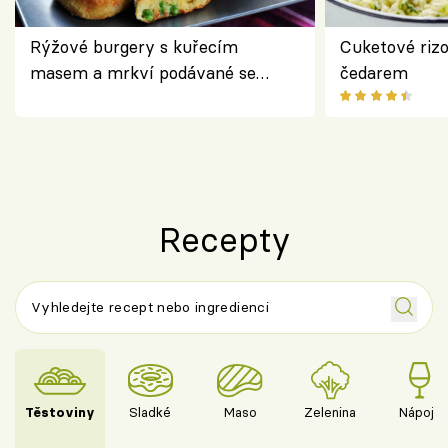
Rýžové burgery s kuřecím
Cuketové rizo
masem a mrkví podávané se
čedarem
salátem – lehká a chutná večeře
Recepty
Těstoviny
Sladké
Maso
Zelenina
Nápoje