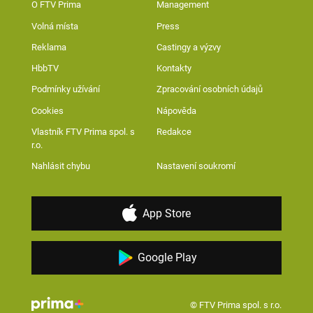
O FTV Prima
Management
Volná místa
Press
Reklama
Castingy a výzvy
HbbTV
Kontakty
Podmínky užívání
Zpracování osobních údajů
Cookies
Nápověda
Vlastník FTV Prima spol. s
Redakce
r.o.
Nahlásit chybu
Nastavení soukromí
App Store
Google Play
© FTV Prima spol. s r.o.