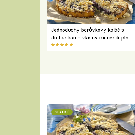
Jednoduchý borůvkový koláč s
drobenkou – vláčný moučník plný
ovoce
SLADKÉ