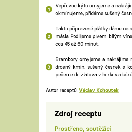
Vepřovou kýtu omyjeme a nakrájím
okmínujeme, přidáme sušený česnek
Takto připravené plátky dáme na a
másla. Podlijeme pivem, bílým vín
cca 45 až 60 minut.
Brambory omyjeme a nakrájíme na
drcený kmín, sušený česnek a k
pečeme do zlatova v horkovzdušné
Autor receptů:
Václav Kohoutek
Zdroj receptu
Prostřeno, soutěžící