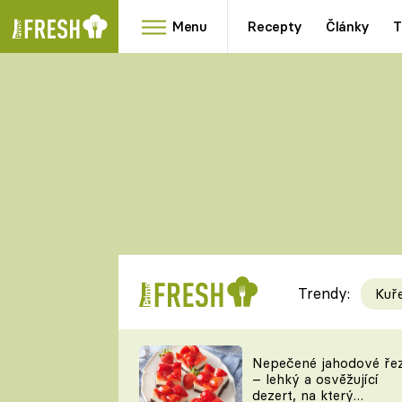
Menu
Recepty
Články
T
Oblíbené
Přílohy
recepty
HRANOLKY
HOUBY
KNEDLÍKY
DÝNĚ
KAŠE
RYCHLOVKY
Trendy:
Kuř
Populární
Videorecept
Nepečené jahodové ře
– lehký a osvěžující
kuchaři
dezert, na který
TEĎ VAŘÍ ŠÉF!