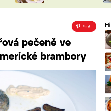
ŠÉFREDAK
VYCHYTÁVKY
SOUTĚŽ FR
NA NÁKUPECH
ČASOPIS
Hi
Pin it
řová pečeně ve
 americké brambory