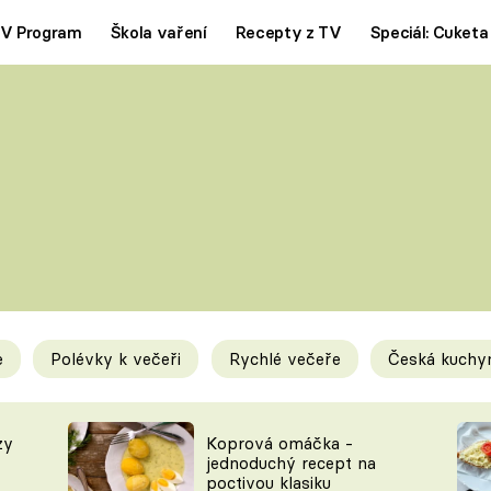
V Program
Škola vaření
Recepty z TV
Speciál: Cuketa
Polévky
Saláty
ČESKÁ KLASIKA
TĚSTOVIN
SILNÉ VÝVARY
SLADKÉ
KRÉMOVÉ
BEZMASÁ J
e
Polévky k večeři
Rychlé večeře
Česká kuchy
y
Tipy a triky
Novink
zy
Koprová omáčka -
jednoduchý recept na
poctivou klasiku
KAM ZA JÍDLEM
BLOG