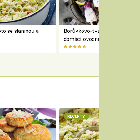
to se slaninou a
Borůvkovo-tvarohové nanuky 
domácí ovocná zmrzlina na dř
RECEPTY