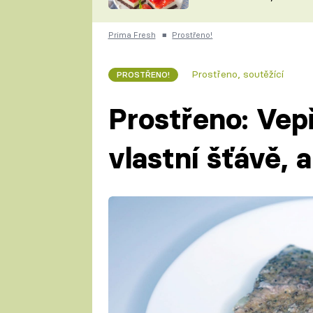
nepotřebujete troubu
ZDENĚK
ČESKO NA TALÍŘI
POHLREICH
Prima Fresh
■
Prostřeno!
KAROLÍNA,
JAROSLAV SAPÍK
DOMÁCÍ
Prostřeno, soutěžící
PROSTŘENO!
KUCHAŘKA
KAROLÍNA
KAMBERSKÁ
Prostřeno: Vep
vlastní šťávě,