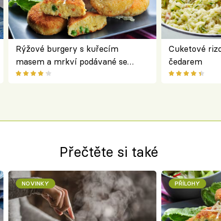
Rýžové burgery s kuřecím
Cuketové rizo
masem a mrkví podávané se
čedarem
salátem – lehká a chutná večeře
Přečtěte si také
NOVINKY
PŘÍLOHY