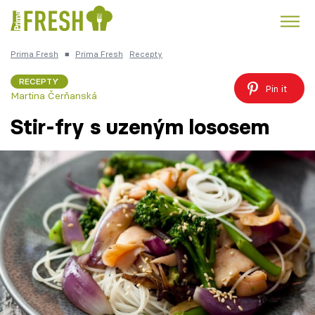
Prima Fresh
■
Prima Fresh
Recepty
Kuře
Polévky k večeři
Rychlé večeře
Trendy:
RECEPTY
Pin it
Martina Čerňanská
Česká kuchyně
Čokoláda
Stir-fry s uzeným lososem
Témata
Recepty
Články
TV Program