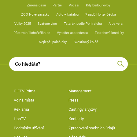
Změna času
Partie
Počasí
Kdy budou volby
ZOO Nové začátky
Auto – katalog
7 pádů Honzy Dědka
Volby 2025
Svařené víno
Tatarák podle Pohlreicha
Aloe vera
Pěstování lichořeřišnice
Výpočet ascendentu
Tvarohové knedlíky
Nejlepší palačinky
Švestkový koláč
O FTV Prima
Management
Volná místa
Press
Reklama
Castingy a výzvy
HbbTV
Kontakty
Podmínky užívání
Zpracování osobních údajů