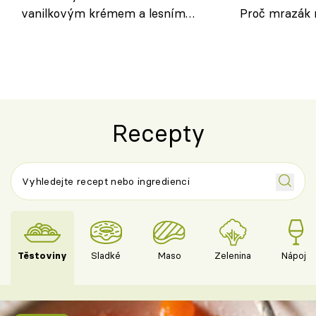
vanilkovým krémem a lesním
Proč mrazák n
ovocem podle Bread Society
horku vsadit 
Recepty
Těstoviny
Sladké
Maso
Zelenina
Nápoje