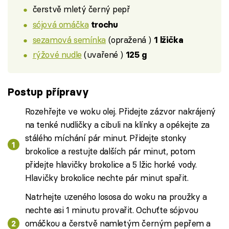
čerstvě mletý černý pepř
sójová omáčka
trochu
sezamová semínka
(opražená )
1 lžička
rýžové nudle
(uvařené )
125 g
Postup přípravy
Rozehřejte ve woku olej. Přidejte zázvor nakrájený
na tenké nudličky a cibuli na klínky a opékejte za
stálého míchání pár minut. Přidejte stonky
brokolice a restujte dalších pár minut, potom
přidejte hlavičky brokolice a 5 lžic horké vody.
Hlavičky brokolice nechte pár minut spařit.
Natrhejte uzeného lososa do woku na proužky a
nechte asi 1 minutu provařit. Ochuťte sójovou
omáčkou a čerstvě namletým černým pepřem a