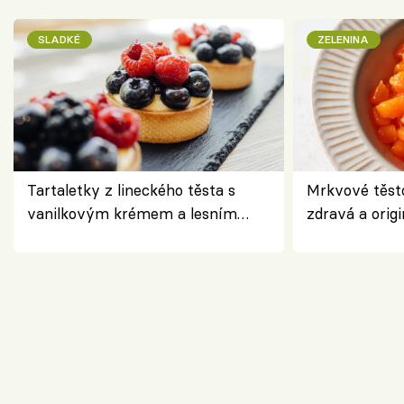
SLADKÉ
ZELENINA
Tartaletky z lineckého těsta s
Mrkvové těst
vanilkovým krémem a lesním
zdravá a origi
ovocem podle Bread Society
klasiky