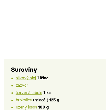
Suroviny
olivový olej
1 lžíce
zázvor
červená cibule
1 ks
brokolice
(mladá )
125 g
uzený losos
100 g