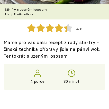
Škola vaření
Stir-fry s uzeným lososem
Zdroj: Profimedia.cz
Recepty z TV
Speciál: Cuketa
37x
Těhotnej kuchař
Máme pro vás další recept z řady stir-fry -
čínská technika přípravy jídla na pánvi wok.
Sledujte prima+
Tentokrát s uzeným lososem.
Přihlášení
4 porce
30 minut
Sledujte nás