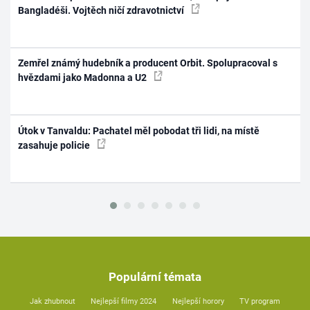
Bangladéši. Vojtěch ničí zdravotnictví
Zemřel známý hudebník a producent Orbit. Spolupracoval s
hvězdami jako Madonna a U2
Útok v Tanvaldu: Pachatel měl pobodat tři lidi, na místě
zasahuje policie
Populární témata
Jak zhubnout
Nejlepší filmy 2024
Nejlepší horory
TV program