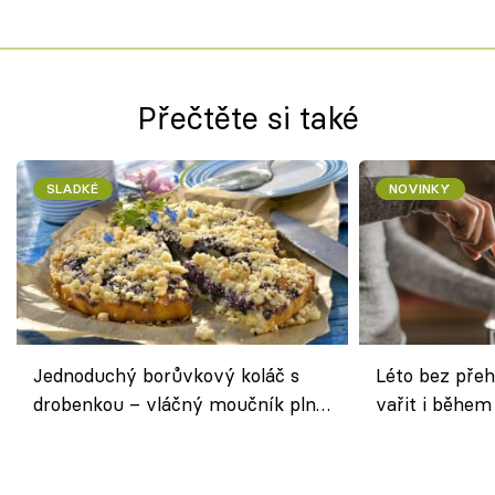
Přečtěte si také
SLADKÉ
NOVINKY
Jednoduchý borůvkový koláč s
Léto bez přeh
drobenkou – vláčný moučník plný
vařit i během
ovoce