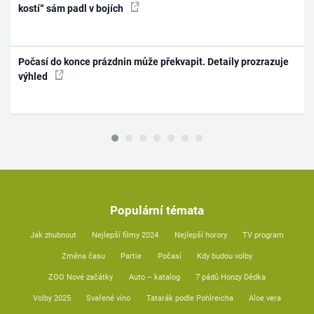
kostí“ sám padl v bojích
Počasí do konce prázdnin může překvapit. Detaily prozrazuje
výhled
Populární témata
Jak zhubnout
Nejlepší filmy 2024
Nejlepší horory
TV program
Změna času
Partie
Počasí
Kdy budou volby
ZOO Nové začátky
Auto – katalog
7 pádů Honzy Dědka
Volby 2025
Svařené víno
Tatarák podle Pohlreicha
Aloe vera