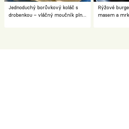
Jednoduchý borůvkový koláč s
Rýžové burge
drobenkou – vláčný moučník plný
masem a mrk
ovoce
salátem – leh