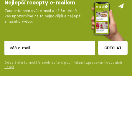
Nejlepší recepty e-mailem
Zanechte nám svůj e-mail a až 5x týdně
vás upozorníme na to nejnovější a nejlepší
z našeho webu.
ODESLAT
Odesláním formuláře souhlasíte s
podmínkami zpracování osobních
údajů