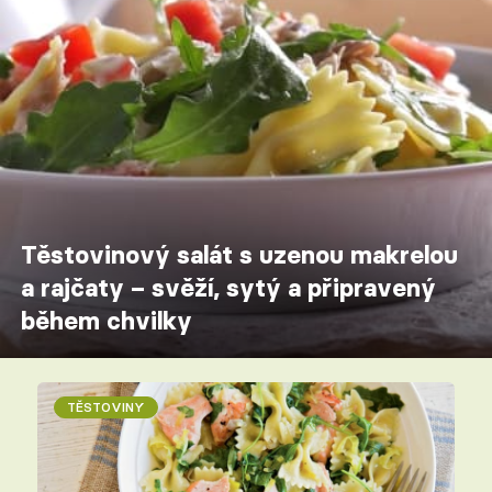
Těstovinový salát s uzenou makrelou
a rajčaty – svěží, sytý a připravený
během chvilky
TĚSTOVINY