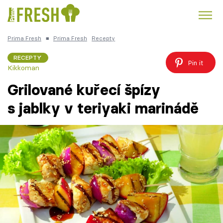
Prima Fresh
■
Prima Fresh
Recepty
Kuře
Polévky k večeři
Rychlé večeře
Trendy:
RECEPTY
Pin it
Kikkoman
Česká kuchyně
Čokoláda
Grilované kuřecí špízy
s jablky v teriyaki marinádě
Témata
Recepty
Články
TV Program