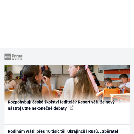
Rozpohybují české školství ředitelé? Resort věří, že nový
nástroj utne nekonečné debaty
Rodinám vrátil přes 10 tisíc těl, Ukrajinců i Rusů. „Sběratel