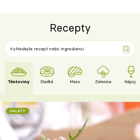
Recepty
Těstoviny
Sladké
Maso
Zelenina
Nápoje
SALÁTY