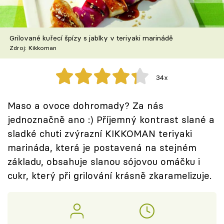
Škola vaření
Recepty z TV
Grilované kuřecí špízy s jablky v teriyaki marinádě
Zdroj: Kikkoman
Speciál: Cuketa
34x
Těhotnej kuchař
Maso a ovoce dohromady? Za nás
Sledujte prima+
jednoznačně ano :) Příjemný kontrast slané a
sladké chuti zvýrazní KIKKOMAN teriyaki
Přihlášení
marináda, která je postavená na stejném
základu, obsahuje slanou sójovou omáčku i
cukr, který při grilování krásně zkaramelizuje.
Sledujte nás