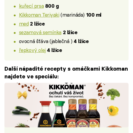
kuřecí prsa
800 g
Kikkoman Teriyaki
(marináda)
100 ml
med
2 lžíce
sezamová semínka
2 lžíce
ovocná šťáva (jablečná )
4 lžíce
řepkový olej
4 lžíce
Další nápadité recepty s omáčkami Kikkoman
najdete ve speciálu: