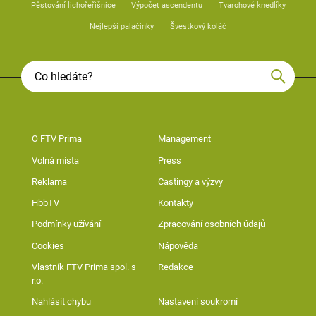
Pěstování lichořeřišnice
Výpočet ascendentu
Tvarohové knedlíky
Nejlepší palačinky
Švestkový koláč
O FTV Prima
Management
Volná místa
Press
Reklama
Castingy a výzvy
HbbTV
Kontakty
Podmínky užívání
Zpracování osobních údajů
Cookies
Nápověda
Vlastník FTV Prima spol. s
Redakce
r.o.
Nahlásit chybu
Nastavení soukromí