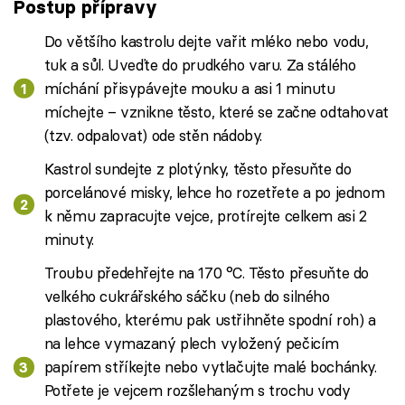
Postup přípravy
Do většího kastrolu dejte vařit mléko nebo vodu,
tuk a sůl. Uveďte do prudkého varu. Za stálého
míchání přisypávejte mouku a asi 1 minutu
míchejte – vznikne těsto, které se začne odtahovat
(tzv. odpalovat) ode stěn nádoby.
Kastrol sundejte z plotýnky, těsto přesuňte do
porcelánové misky, lehce ho rozetřete a po jednom
k němu zapracujte vejce, protírejte celkem asi 2
minuty.
Troubu předehřejte na 170 °C. Těsto přesuňte do
velkého cukrářského sáčku (neb do silného
plastového, kterému pak ustřihněte spodní roh) a
na lehce vymazaný plech vyložený pečicím
papírem stříkejte nebo vytlačujte malé bochánky.
Potřete je vejcem rozšlehaným s trochu vody