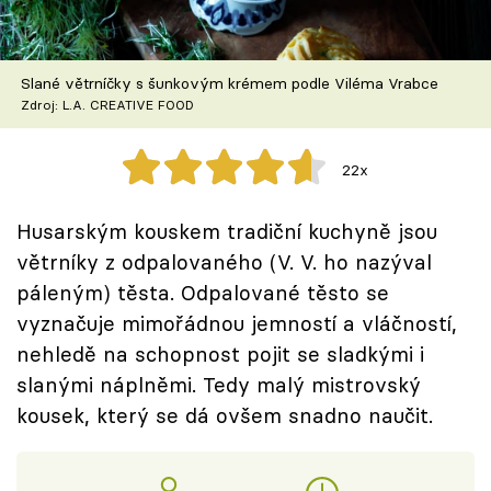
Škola vaření
Recepty z TV
Slané větrníčky s šunkovým krémem podle Viléma Vrabce
Zdroj: L.A. CREATIVE FOOD
Speciál: Cuketa
22x
Těhotnej kuchař
Husarským kouskem tradiční kuchyně jsou
Sledujte prima+
větrníky z odpalovaného (V. V. ho nazýval
páleným) těsta. Odpalované těsto se
Přihlášení
vyznačuje mimořádnou jemností a vláčností,
nehledě na schopnost pojit se sladkými i
slanými náplněmi. Tedy malý mistrovský
Sledujte nás
kousek, který se dá ovšem snadno naučit.