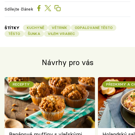
Sdílejte článek
ŠTÍTKY
KUCHYNĚ
VĚTRNÍK
ODPALOVANÉ TĚSTO
TĚSTO
ŠUNKA
VILÉM VRABEC
Návrhy pro vás
RECEPTY
PŘEDKRMY A 
Banánové muffiny s vlašskými
Holandský sal