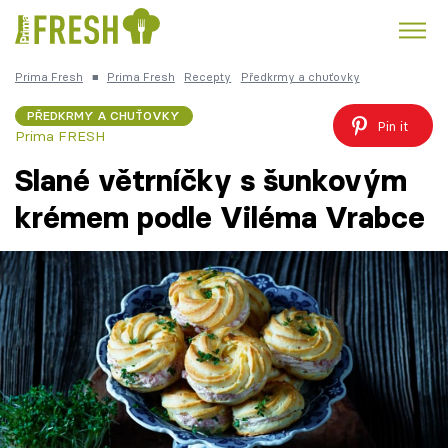
Prima Fresh
■
Prima Fresh
Recepty
Předkrmy a chuťovky
Kuře
Polévky k večeři
Rychlé večeře
Trendy:
PŘEDKRMY A CHUŤOVKY
Pin it
Prima FRESH
Česká kuchyně
Čokoláda
Slané větrníčky s šunkovým
krémem podle Viléma Vrabce
Témata
Recepty
Články
TV Program