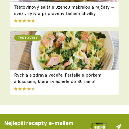
Těstovinový salát s uzenou makrelou a rajčaty –
svěží, sytý a připravený během chvilky
TĚSTOVINY
Rychlá a zdravá večeře: Farfalle s pórkem
a lososem, které zvládnete do 30 minut
Nejlepší recepty e-mailem