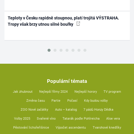
Teploty v Česku rapidně stoupnou, platí trojitá VÝSTRAHA.
Tropy však brzy utnou silné bouřky
Populární témata
Jak zhubnout
Nejlepší filmy 2024
Nejlepší horory
TV program
Změna času
Partie
Počasí
Kdy budou volby
ZOO Nové začátky
Auto – katalog
7 pádů Honzy Dědka
Volby 2025
Svařené víno
Tatarák podle Pohlreicha
Aloe vera
Pěstování lichořeřišnice
Výpočet ascendentu
Tvarohové knedlíky