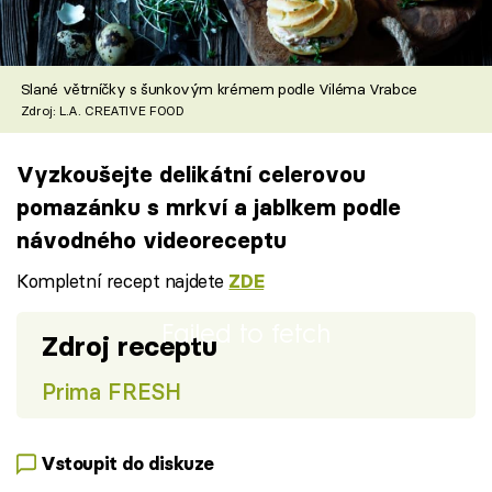
Slané větrníčky s šunkovým krémem podle Viléma Vrabce
Zdroj: L.A. CREATIVE FOOD
Vyzkoušejte delikátní celerovou
pomazánku s mrkví a jablkem podle
návodného videoreceptu
Kompletní recept najdete
ZDE
Failed to fetch
Zdroj receptu
Prima FRESH
Vstoupit do diskuze