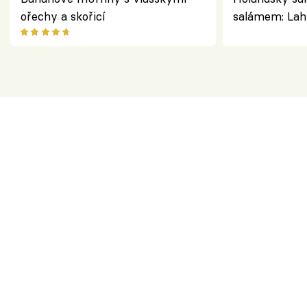
ořechy a skořicí
salámem: Lah
klasika, která
jako dřív