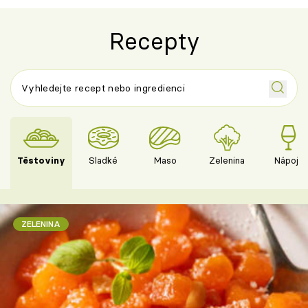
Recepty
Těstoviny
Sladké
Maso
Zelenina
Nápoje
ZELENINA