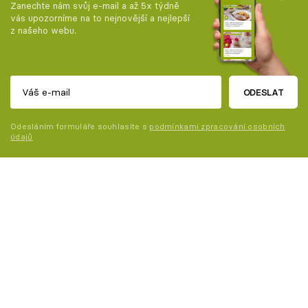
Zanechte nám svůj e-mail a až 5x týdně
vás upozorníme na to nejnovější a nejlepší
z našeho webu.
ODESLAT
Odesláním formuláře souhlasíte s
podmínkami zpracování osobních
údajů