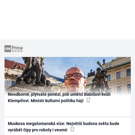
Neodborné, plýtváte penězi, píší umělci Babišovi kvůli
Klempířovi. Ministr kulturní politiku hájí
Muskova megalomanská vize: Největší budova světa bude
vyrábět čipy pro roboty i vesmír