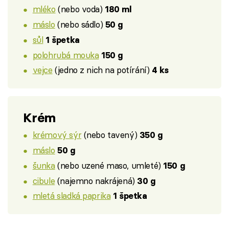
mléko
(nebo voda)
180 ml
máslo
(nebo sádlo)
50 g
sůl
1 špetka
polohrubá mouka
150 g
vejce
(jedno z nich na potírání)
4 ks
Krém
krémový sýr
(nebo tavený)
350 g
máslo
50 g
šunka
(nebo uzené maso, umleté)
150 g
cibule
(najemno nakrájená)
30 g
mletá sladká paprika
1 špetka