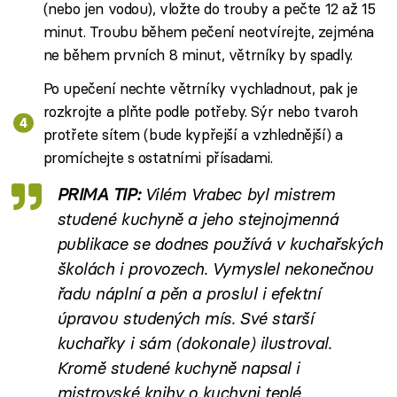
(nebo jen vodou), vložte do trouby a pečte 12 až 15
minut. Troubu během pečení neotvírejte, zejména
ne během prvních 8 minut, větrníky by spadly.
Po upečení nechte větrníky vychladnout, pak je
rozkrojte a plňte podle potřeby. Sýr nebo tvaroh
protřete sítem (bude kypřejší a vzhlednější) a
promíchejte s ostatními přísadami.
PRIMA TIP:
Vilém Vrabec byl mistrem
studené kuchyně a jeho stejnojmenná
publikace se dodnes používá v kuchařských
školách i provozech. Vymyslel nekonečnou
řadu náplní a pěn a proslul i efektní
úpravou studených mís. Své starší
kuchařky i sám (dokonale) ilustroval.
Kromě studené kuchyně napsal i
mistrovské knihy o kuchyni teplé,