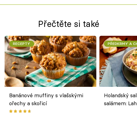
Přečtěte si také
RECEPTY
PŘEDKRMY A 
Banánové muffiny s vlašskými
Holandský sal
ořechy a skořicí
salámem: Lah
klasika, která
jako dřív