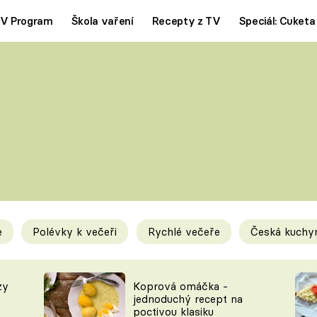
V Program
Škola vaření
Recepty z TV
Speciál: Cuketa
Polévky
Saláty
ČESKÁ KLASIKA
TĚSTOVIN
SILNÉ VÝVARY
SLADKÉ
KRÉMOVÉ
BEZMASÁ J
e
Polévky k večeři
Rychlé večeře
Česká kuchy
y
Tipy a triky
Novink
zy
Koprová omáčka -
jednoduchý recept na
poctivou klasiku
KAM ZA JÍDLEM
BLOG