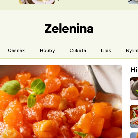
ŠÉFREDAK
VYCHYTÁVKY
SOUTĚŽ FR
NA NÁKUPECH
Zelenina
ČASOPIS
Česnek
Houby
Cuketa
Lilek
Bylin
Hi