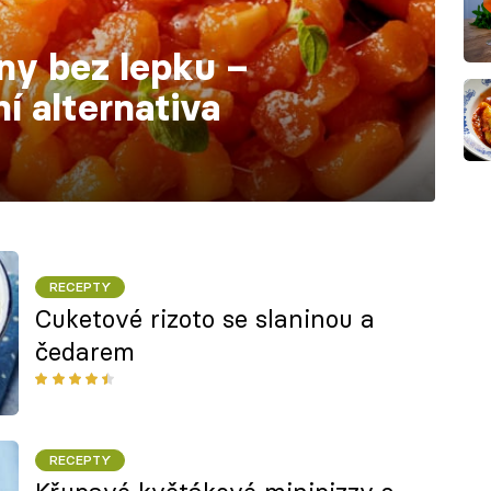
ny bez lepku –
ní alternativa
RECEPTY
Cuketové rizoto se slaninou a
čedarem
RECEPTY