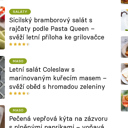
SALÁTY
Sicilský bramborový salát s
rajčaty podle Pasta Queen –
svěží letní příloha ke grilovačce
MASO
Letní salát Coleslaw s
marinovaným kuřecím masem –
svěží oběd s hromadou zeleniny
MASO
Pečená vepřová kýta na zázvoru
s plněnými paprikami – voňavá