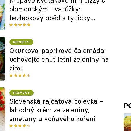
Křupavé květákové minipizzy s
olomouckými tvarůžky:
bezlepkový oběd s typicky
českým sýrem
RECEPTY
Okurkovo-papriková čalamáda –
uchovejte chuť letní zeleniny na
zimu
POLÉVKY
Slovenská rajčatová polévka –
P
lahodný krém ze zeleniny,
smetany a voňavého koření