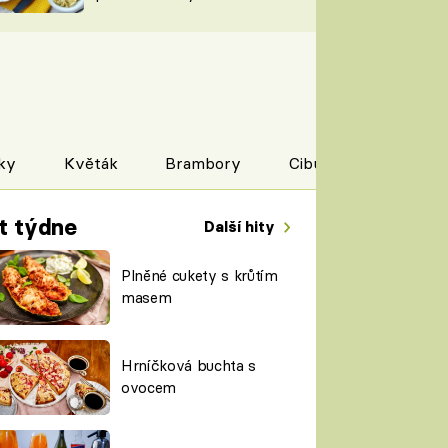
TORKY
ESH
ky
Květák
Brambory
Cibule
Dýně
t týdne
Další hity
Plněné cukety s krůtím
masem
Hrníčková buchta s
ovocem