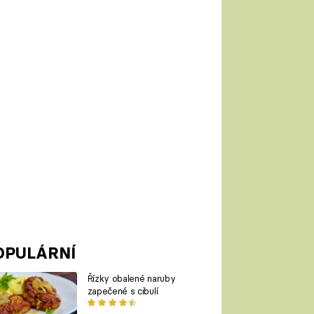
OPULÁRNÍ
Řízky obalené naruby
zapečené s cibulí