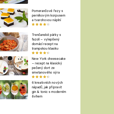
Pomerančové řezy s
perníkovým korpusem
a tvarohovou náplní
Trenčanské párky s
fazolí – vylepšený
domácí recept na
trampskou klasiku
New York cheesecake
– recept na klasický
pečený dort ze
smetanového sýra
6 kreativních nových
nápadů, jak připravit
gin & tonic s moderním
švihem