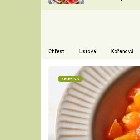
nepotřebujete troubu
ZDENĚK
ČESKO NA TALÍŘI
POHLREICH
KAROLÍNA,
JAROSLAV SAPÍK
DOMÁCÍ
KUCHAŘKA
KAROLÍNA
KAMBERSKÁ
Chřest
Listová
Kořenová
ZELENINA