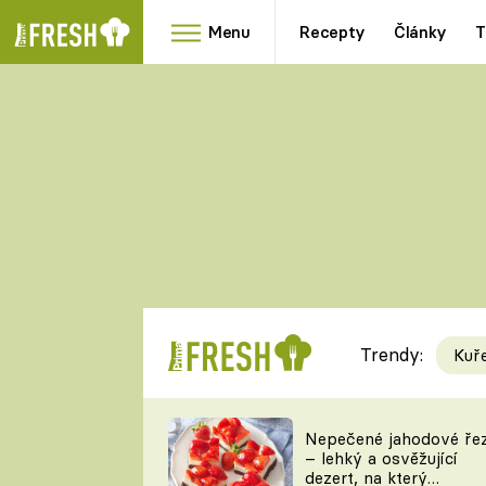
Menu
Recepty
Články
T
Oblíbené
Přílohy
recepty
HRANOLKY
HOUBY
KNEDLÍKY
DÝNĚ
KAŠE
RYCHLOVKY
Trendy:
Kuř
Populární
Videorecept
Nepečené jahodové ře
– lehký a osvěžující
kuchaři
dezert, na který
TEĎ VAŘÍ ŠÉF!