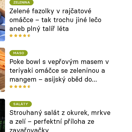
ZELENINA
Zelené fazolky v rajčatové
omáčce – tak trochu jiné lečo
aneb plný talíř léta
MASO
Poke bowl s vepřovým masem v
teriyaki omáčce se zeleninou a
mangem – asijský oběd do
krabičky
SALÁTY
Strouhaný salát z okurek, mrkve
a zelí – perfektní příloha ze
zavařovačky