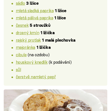
sádlo
3 lžíce
mletá sladká paprika
1 lžíce
mletá pálivá paprika
1 lžíce
česnek
5 stroužků
drcený kmín
1 lžička
rajský protlak
1 malá plechovka
majoránka
1 lžička
cibule
(na ozdobu)
houskový knedlík
(k podávání)
sůl
čerstvě namletý pepř