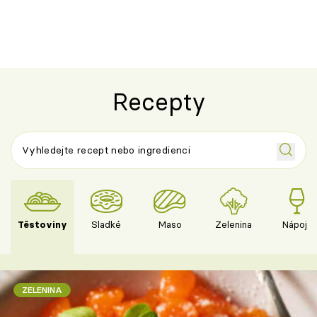
výraznou chutí inspirovanou
Španělskem
Recepty
Těstoviny
Sladké
Maso
Zelenina
Nápoje
ZELENINA