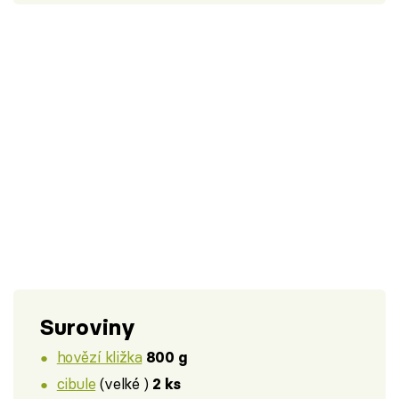
Suroviny
hovězí kližka
800 g
cibule
(velké )
2 ks