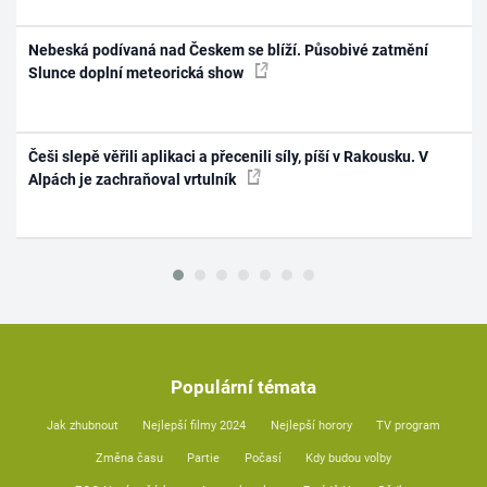
Nebeská podívaná nad Českem se blíží. Působivé zatmění
Slunce doplní meteorická show
Češi slepě věřili aplikaci a přecenili síly, píší v Rakousku. V
Alpách je zachraňoval vrtulník
Populární témata
Jak zhubnout
Nejlepší filmy 2024
Nejlepší horory
TV program
Změna času
Partie
Počasí
Kdy budou volby