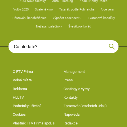
ZOO Nové začátky
Auto – katalog
7 pádů Honzy Dědka
Volby 2025
Svařené víno
Tatarák podle Pohlreicha
Aloe vera
Pěstování lichořeřišnice
Výpočet ascendentu
Tvarohové knedlíky
Nejlepší palačinky
Švestkový koláč
O FTV Prima
Management
Volná místa
Press
Reklama
Castingy a výzvy
HbbTV
Kontakty
Podmínky užívání
Zpracování osobních údajů
Cookies
Nápověda
Vlastník FTV Prima spol. s
Redakce