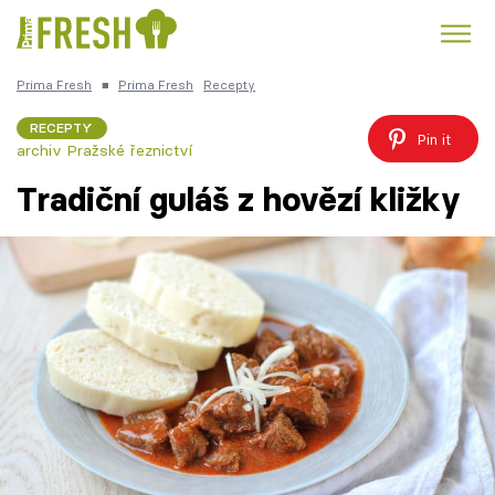
Prima Fresh
■
Prima Fresh
Recepty
Kuře
Polévky k večeři
Rychlé večeře
Trendy:
RECEPTY
Pin it
archiv Pražské řeznictví
Česká kuchyně
Čokoláda
Tradiční guláš z hovězí kližky
Témata
Recepty
Články
TV Program