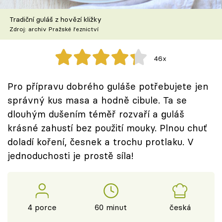
Škola vaření
Tradiční guláš z hovězí kližky
Zdroj: archiv Pražské řeznictví
Recepty z TV
Speciál: Cuketa
46x
Těhotnej kuchař
Pro přípravu dobrého guláše potřebujete jen
správný kus masa a hodně cibule. Ta se
Sledujte prima+
dlouhým dušením téměř rozvaří a guláš
krásné zahustí bez použití mouky. Plnou chuť
Přihlášení
doladí koření, česnek a trochu protlaku. V
jednoduchosti je prostě síla!
Sledujte nás
4 porce
60 minut
česká