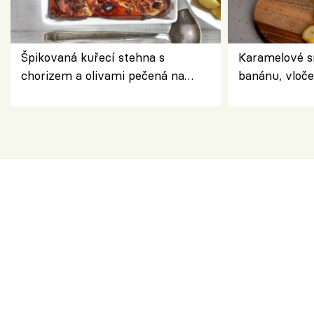
Špikovaná kuřecí stehna s
Karamelové s
chorizem a olivami pečená na
banánu, vloče
letní zelenině – šťavnaté maso s
snídaně do sk
výraznou chutí inspirovanou
Španělskem