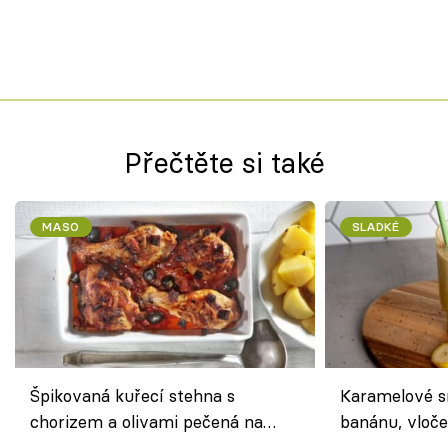
Přečtěte si také
MASO
SLADKÉ
Špikovaná kuřecí stehna s
Karamelové s
chorizem a olivami pečená na
banánu, vloče
letní zelenině – šťavnaté maso s
snídaně do sk