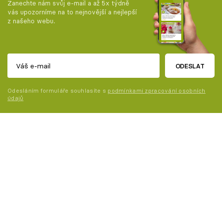
Zanechte nám svůj e-mail a až 5x týdně
vás upozorníme na to nejnovější a nejlepší
z našeho webu.
ODESLAT
Odesláním formuláře souhlasíte s
podmínkami zpracování osobních
údajů