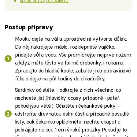
směs listových salátů
Postup přípravy
Mouku dejte na vál a uprostřed ní vytvořte důlek.
Do něj nakrájejte máslo, rozklepněte vajíčko,
přidejte sůl a vodu. Vše promíchejte nejprve nožem
a když máte těsto ve formě drobenky, i rukama.
Zpracujte do hladké koule, zabalte ji do potravinové
fólie a dejte na půl hodiny do chladničky.
Sardinky očistěte – odkrojte z nich všechno, co
nechcete jíst (hlavičky, ocasy, případně i páteř,
pokud jsou větší). Očistěte i čekankové puky –
odstraňte dřevnatou dolní část a případné povadlé
listy, pak čekanku opláchněte, nechte okapat a
pokrájejte na cca 1 cm široké proužky. Pokud je to