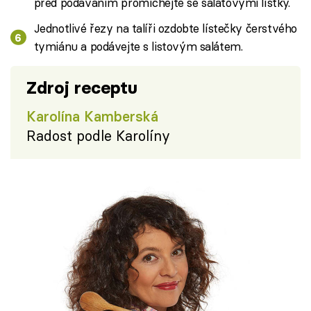
před podáváním promíchejte se salátovými lístky.
Jednotlivé řezy na talíři ozdobte lístečky čerstvého
tymiánu a podávejte s listovým salátem.
Zdroj receptu
Karolína Kamberská
Radost podle Karolíny