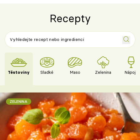
Recepty
Těstoviny
Sladké
Maso
Zelenina
Nápoje
ZELENINA