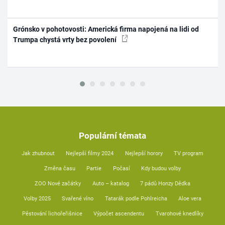
Grónsko v pohotovosti: Americká firma napojená na lidi od
Trumpa chystá vrty bez povolení
Populární témata
Jak zhubnout
Nejlepší filmy 2024
Nejlepší horory
TV program
Změna času
Partie
Počasí
Kdy budou volby
ZOO Nové začátky
Auto – katalog
7 pádů Honzy Dědka
Volby 2025
Svařené víno
Tatarák podle Pohlreicha
Aloe vera
Pěstování lichořeřišnice
Výpočet ascendentu
Tvarohové knedlíky