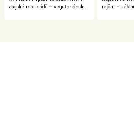
asijské marinádě – vegetariánská
rajčat – zákla
chuťovka z grilu