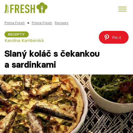
Prima Fresh
■
Prima Fresh
Recepty
Kuře
Polévky k večeři
Rychlé večeře
Trendy:
RECEPTY
Pin it
Karolína Kamberská
Česká kuchyně
Čokoláda
Slaný koláč s čekankou
a sardinkami
Témata
Recepty
Články
TV Program