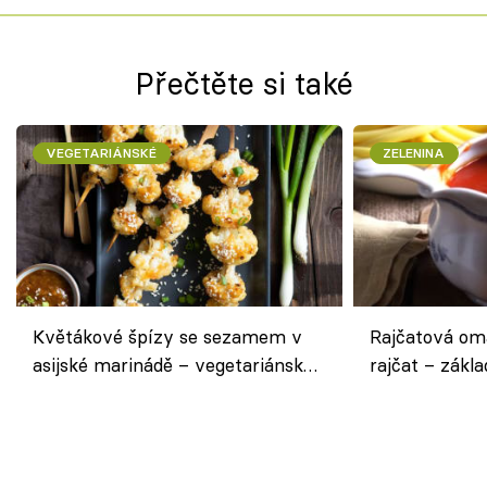
Přečtěte si také
VEGETARIÁNSKÉ
ZELENINA
Květákové špízy se sezamem v
Rajčatová om
asijské marinádě – vegetariánská
rajčat – zákla
chuťovka z grilu