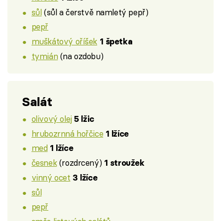
sůl
(sůl a čerstvě namletý pepř)
pepř
muškátový oříšek
1 špetka
tymián
(na ozdobu)
Salát
olivový olej
5 lžic
hrubozrnná hořčice
1 lžíce
med
1 lžíce
česnek
(rozdrcený)
1 stroužek
vinný ocet
3 lžíce
sůl
pepř