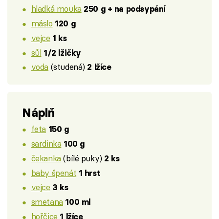
hladká mouka
250 g + na podsypání
máslo
120 g
vejce
1 ks
sůl
1/2 lžičky
voda
(studená)
2 lžíce
Náplň
feta
150 g
sardinka
100 g
čekanka
(bílé puky)
2 ks
baby špenát
1 hrst
vejce
3 ks
smetana
100 ml
hořčice
1 lžíce