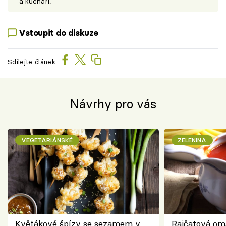
a kuchaři.
Vstoupit do diskuze
Sdílejte článek
Návrhy pro vás
VEGETARIÁNSKÉ
ZELENINA
Květákové špízy se sezamem v
Rajčatová om