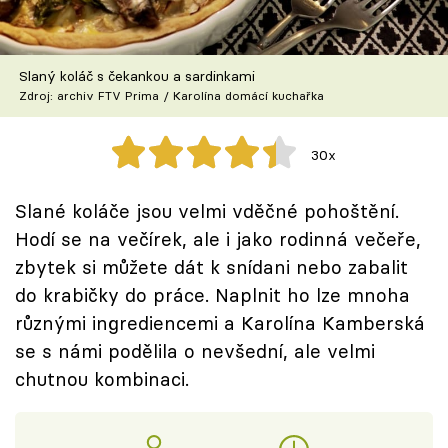
Škola vaření
Recepty z TV
Slaný koláč s čekankou a sardinkami
Zdroj: archiv FTV Prima / Karolína domácí kuchařka
Speciál: Cuketa
30x
Těhotnej kuchař
Slané koláče jsou velmi vděčné pohoštění.
Sledujte prima+
Hodí se na večírek, ale i jako rodinná večeře,
zbytek si můžete dát k snídani nebo zabalit
Přihlášení
do krabičky do práce. Naplnit ho lze mnoha
různými ingrediencemi a Karolína Kamberská
se s námi podělila o nevšední, ale velmi
Sledujte nás
chutnou kombinaci.