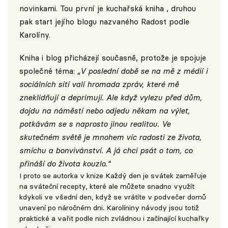
novinkami. Tou první je kuchařská kniha , druhou
pak start jejího blogu nazvaného
Radost podle
Karolíny
.
Kniha i blog přicházejí současně, protože je spojuje
společné téma:
„V poslední době se na mě z médií i
sociálních sítí valí hromada zpráv, které mě
zneklidňují a deprimují. Ale když vylezu před dům,
dojdu na náměstí nebo odjedu někam na výlet,
potkávám se s naprosto jinou realitou. Ve
skutečném světě je mnohem víc radosti ze života,
smíchu a bonvivánství. A já chci psát o tom, co
přináší do života kouzlo.“
I proto se autorka v knize Každý den je svátek zaměřuje
na sváteční recepty, které ale můžete snadno využít
kdykoli ve všední den, když se vrátíte v podvečer domů
unavení po náročném dni. Karolíniny návody jsou totiž
praktické a vařit podle nich zvládnou i začínající kuchařky