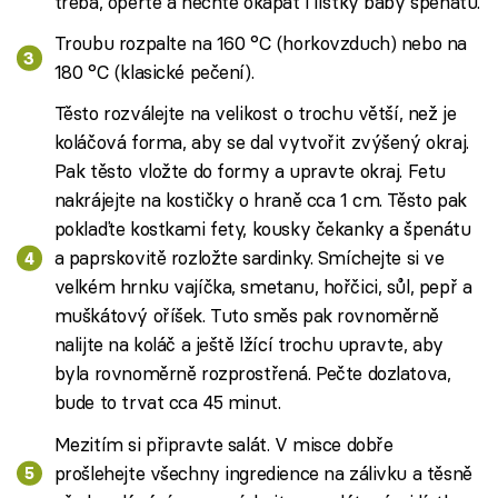
třeba, operte a nechte okapat i lístky baby špenátu.
Troubu rozpalte na 160 °C (horkovzduch) nebo na
180 °C (klasické pečení).
Těsto rozválejte na velikost o trochu větší, než je
koláčová forma, aby se dal vytvořit zvýšený okraj.
Pak těsto vložte do formy a upravte okraj. Fetu
nakrájejte na kostičky o hraně cca 1 cm. Těsto pak
poklaďte kostkami fety, kousky čekanky a špenátu
a paprskovitě rozložte sardinky. Smíchejte si ve
velkém hrnku vajíčka, smetanu, hořčici, sůl, pepř a
muškátový oříšek. Tuto směs pak rovnoměrně
nalijte na koláč a ještě lžící trochu upravte, aby
byla rovnoměrně rozprostřená. Pečte dozlatova,
bude to trvat cca 45 minut.
Mezitím si připravte salát. V misce dobře
prošlehejte všechny ingredience na zálivku a těsně