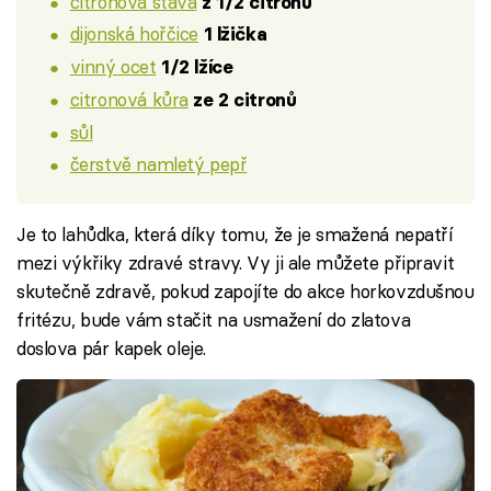
citronová šťáva
z 1/2 citronu
dijonská hořčice
1 lžička
vinný ocet
1/2 lžíce
citronová kůra
ze 2 citronů
sůl
čerstvě namletý pepř
Je to lahůdka, která díky tomu, že je smažená nepatří
mezi výkřiky zdravé stravy. Vy ji ale můžete připravit
skutečně zdravě, pokud zapojíte do akce horkovzdušnou
fritézu, bude vám stačit na usmažení do zlatova
doslova pár kapek oleje.