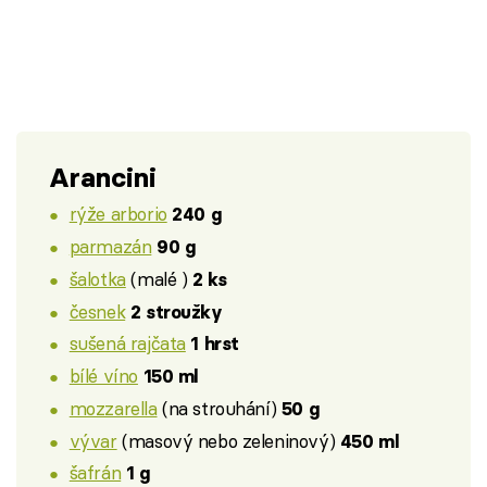
Arancini
rýže arborio
240 g
parmazán
90 g
šalotka
(malé )
2 ks
česnek
2 stroužky
sušená rajčata
1 hrst
bílé víno
150 ml
mozzarella
(na strouhání)
50 g
vývar
(masový nebo zeleninový)
450 ml
šafrán
1 g