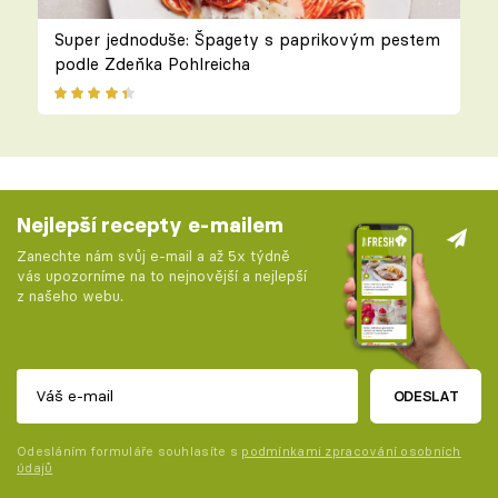
Super jednoduše: Špagety s paprikovým pestem
podle Zdeňka Pohlreicha
Nejlepší recepty e-mailem
Zanechte nám svůj e-mail a až 5x týdně
vás upozorníme na to nejnovější a nejlepší
z našeho webu.
ODESLAT
Odesláním formuláře souhlasíte s
podmínkami zpracování osobních
údajů