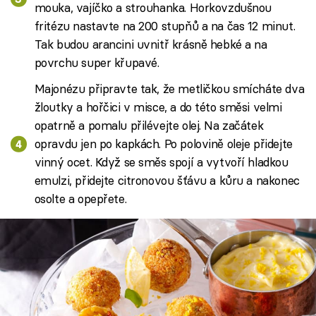
mouka, vajíčko a strouhanka. Horkovzdušnou
fritézu nastavte na 200 stupňů a na čas 12 minut.
Tak budou arancini uvnitř krásně hebké a na
povrchu super křupavé.
Majonézu připravte tak, že metličkou smícháte dva
žloutky a hořčici v misce, a do této směsi velmi
opatrně a pomalu přilévejte olej. Na začátek
opravdu jen po kapkách. Po polovině oleje přidejte
vinný ocet. Když se směs spojí a vytvoří hladkou
emulzi, přidejte citronovou šťávu a kůru a nakonec
osolte a opepřete.