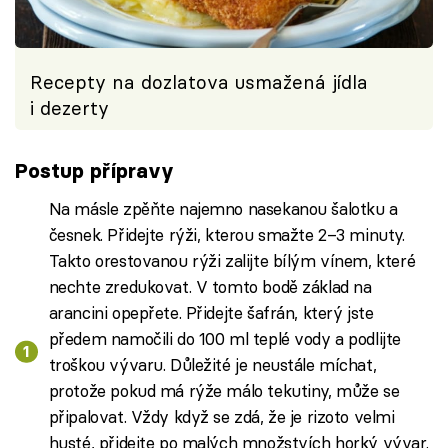
Recepty na dozlatova usmažená jídla
i dezerty
Postup přípravy
Na másle zpěňte najemno nasekanou šalotku a
česnek. Přidejte rýži, kterou smažte 2–3 minuty.
Takto orestovanou rýži zalijte bílým vínem, které
nechte zredukovat. V tomto bodě základ na
arancini opepřete. Přidejte šafrán, který jste
předem namočili do 100 ml teplé vody a podlijte
troškou vývaru. Důležité je neustále míchat,
protože pokud má rýže málo tekutiny, může se
připalovat. Vždy když se zdá, že je rizoto velmi
husté, přidejte po malých množstvích horký vývar.