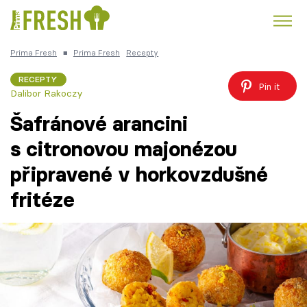
Prima Fresh
■
Prima Fresh
Recepty
Kuře
Polévky k večeři
Rychlé večeře
Trendy:
RECEPTY
Pin it
Dalibor Rakoczy
Česká kuchyně
Čokoláda
Šafránové arancini
s citronovou majonézou
připravené v horkovzdušné
Témata
fritéze
Recepty
Články
TV Program