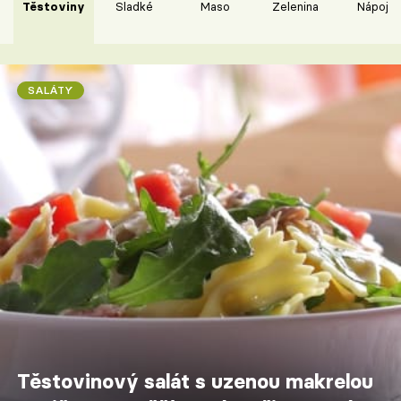
Těstoviny
Sladké
Maso
Zelenina
Nápoje
SALÁTY
Těstovinový salát s uzenou makrelou