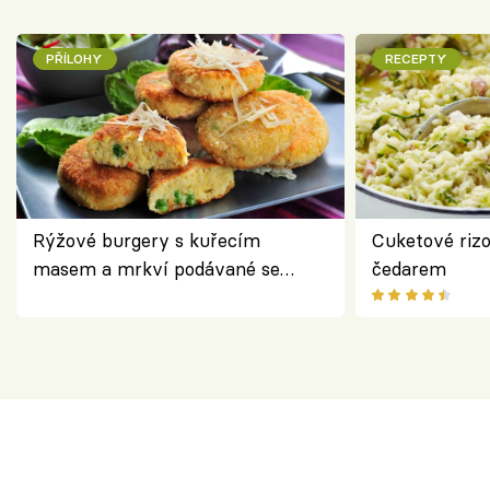
PŘÍLOHY
RECEPTY
Rýžové burgery s kuřecím
Cuketové rizo
masem a mrkví podávané se
čedarem
salátem – lehká a chutná večeře