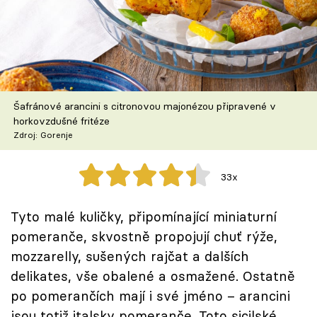
Škola vaření
Recepty z TV
Speciál: Cuketa
Šafránové arancini s citronovou majonézou připravené v
Těhotnej kuchař
horkovzdušné fritéze
Zdroj: Gorenje
Sledujte prima+
33x
Přihlášení
Tyto malé kuličky, připomínající miniaturní
pomeranče, skvostně propojují chuť rýže,
Sledujte nás
mozzarelly, sušených rajčat a dalších
delikates, vše obalené a osmažené. Ostatně
po pomerančích mají i své jméno – arancini
jsou totiž italsky pomeranče. Toto sicilské