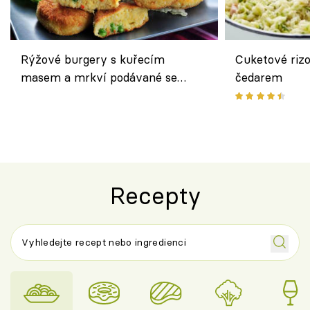
Rýžové burgery s kuřecím
Cuketové rizo
masem a mrkví podávané se
čedarem
salátem – lehká a chutná večeře
Recepty