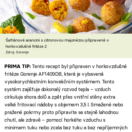
Šafránové arancini s citronovou majonézou připravené v
horkovzdušné fritéze 2
Zdroj: Gorenje
Tento recept byl připraven v horkovzdušné
PRIMA TIP:
fritéze Gorenje AF1409DB, která je vybavená
vysokorychlostním konvekčním systémem. Tento
systém zajišťuje dokonalý rozvod tepla – vzduch
cirkuluje shora dolů a zpět přes vnitřní stěny extra
velké fritovací nádoby s objemem 3,5 l. Smažené nebo
pražené pokrmy proto připravíte se stejně lahodnou
chutí, ale zdravě – pomocí horkého vzduchu s
minimem tuku nebo zcela bez tuku a bez nepříjemných