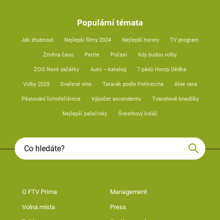
Populární témata
Jak zhubnout
Nejlepší filmy 2024
Nejlepší horory
TV program
Změna času
Partie
Počasí
Kdy budou volby
ZOO Nové začátky
Auto – katalog
7 pádů Honzy Dědka
Volby 2025
Svařené víno
Tatarák podle Pohlreicha
Aloe vera
Pěstování lichořeřišnice
Výpočet ascendentu
Tvarohové knedlíky
Nejlepší palačinky
Švestkový koláč
O FTV Prima
Management
Volná místa
Press