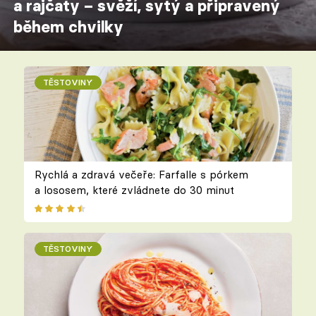
a rajčaty – svěží, sytý a připravený
během chvilky
TĚSTOVINY
Rychlá a zdravá večeře: Farfalle s pórkem
a lososem, které zvládnete do 30 minut
TĚSTOVINY