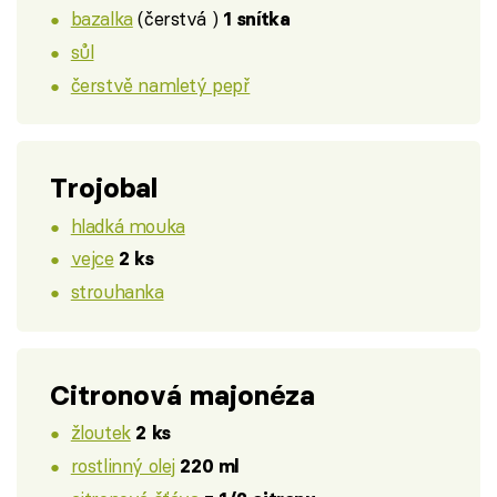
bazalka
(čerstvá )
1 snítka
sůl
čerstvě namletý pepř
Trojobal
hladká mouka
vejce
2 ks
strouhanka
Citronová majonéza
žloutek
2 ks
rostlinný olej
220 ml