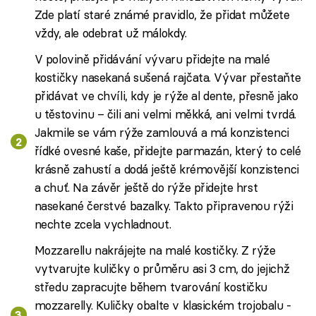
Zde platí staré známé pravidlo, že přidat můžete
vždy, ale odebrat už málokdy.
V polovině přidávání vývaru přidejte na malé
kostičky nasekaná sušená rajčata. Vývar přestaňte
přidávat ve chvíli, kdy je rýže al dente, přesně jako
u těstovinu – čili ani velmi měkká, ani velmi tvrdá.
Jakmile se vám rýže zamlouvá a má konzistenci
řídké ovesné kaše, přidejte parmazán, který to celé
krásně zahustí a dodá ještě krémovější konzistenci
a chuť. Na závěr ještě do rýže přidejte hrst
nasekané čerstvé bazalky. Takto připravenou rýži
nechte zcela vychladnout.
Mozzarellu nakrájejte na malé kostičky. Z rýže
vytvarujte kuličky o průměru asi 3 cm, do jejichž
středu zapracujte během tvarování kostičku
mozzarelly. Kuličky obalte v klasickém trojobalu -