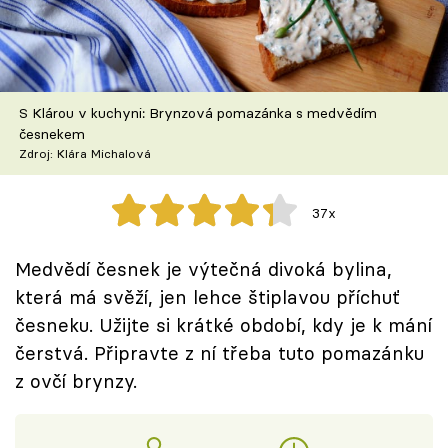
Škola vaření
Recepty z TV
S Klárou v kuchyni: Brynzová pomazánka s medvědím
Speciál: Cuketa
česnekem
Zdroj: Klára Michalová
Těhotnej kuchař
37x
Sledujte prima+
Medvědí česnek je výtečná divoká bylina,
Přihlášení
která má svěží, jen lehce štiplavou příchuť
česneku. Užijte si krátké období, kdy je k mání
čerstvá. Připravte z ní třeba tuto pomazánku
Sledujte nás
z ovčí brynzy.