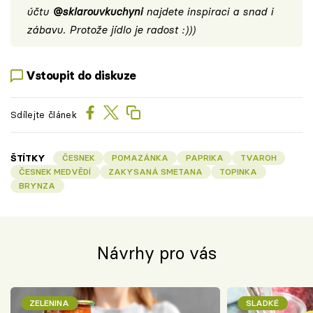
účtu
@sklarouvkuchyni
najdete inspiraci a snad i
zábavu. Protože jídlo je radost :)))
Vstoupit do diskuze
Sdílejte článek
ŠTÍTKY
ČESNEK
POMAZÁNKA
PAPRIKA
TVAROH
ČESNEK MEDVĚDÍ
ZAKYSANÁ SMETANA
TOPINKA
BRYNZA
Návrhy pro vás
ZELENINA
SLADKÉ