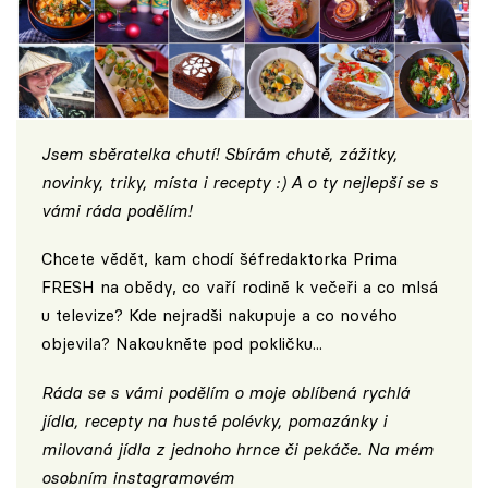
Jsem sběratelka chutí! Sbírám chutě, zážitky,
novinky, triky, místa i recepty :) A o ty nejlepší se s
vámi ráda podělím!
Chcete vědět, kam chodí šéfredaktorka Prima
FRESH na obědy, co vaří rodině k večeři a co mlsá
u televize? Kde nejradši nakupuje a co nového
objevila? Nakoukněte pod pokličku...
Ráda se s vámi podělím o moje oblíbená rychlá
jídla, recepty na husté polévky, pomazánky i
milovaná jídla z jednoho hrnce či pekáče. Na mém
osobním instagramovém