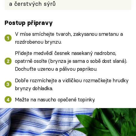
a čerstvých sýrů
Postup přípravy
V míse smíchejte tvaroh, zakysanou smetanu a
rozdrobenou brynzu.
Přidejte medvědí česnek nasekaný nadrobno,
opatrně osolte (brynza je sama o sobě dost slaná).
Dochuťte uzenou a pálivou paprikou.
Dobře rozmíchejte a vidličkou rozmačkejte hrudky
brynzy dohladka.
Mažte na nasucho opečené topinky.