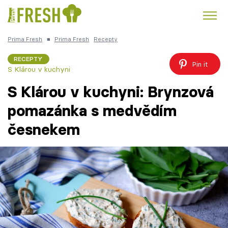
Prima Fresh
■
Prima Fresh
Recepty
Kuře
Polévky k večeři
Rychlé večeře
Trendy:
RECEPTY
Pin it
S Klárou v kuchyni
Česká kuchyně
Čokoláda
S Klárou v kuchyni: Brynzová
pomazánka s medvědím
česnekem
Témata
Recepty
Články
TV Program