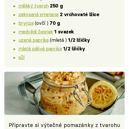
měkký tvaroh
250 g
zakysaná smetana
2 vrchovaté lžíce
brynza
(ovčí )
70 g
medvědí česnek
1 svazek
uzená paprika
(mletá )
1/2 lžičky
mletá pálivá paprika
1/2 lžičky
sůl
Připravte si výtečné pomazánky z tvarohu