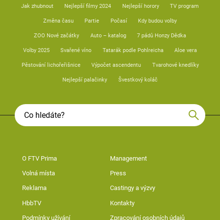
Jak zhubnout
Nejlepší filmy 2024
Nejlepší horory
TV program
Změna času
Partie
Počasí
Kdy budou volby
ZOO Nové začátky
Auto – katalog
7 pádů Honzy Dědka
Volby 2025
Svařené víno
Tatarák podle Pohlreicha
Aloe vera
Pěstování lichořeřišnice
Výpočet ascendentu
Tvarohové knedlíky
Nejlepší palačinky
Švestkový koláč
O FTV Prima
Management
Volná místa
Press
Reklama
Castingy a výzvy
HbbTV
Kontakty
Podmínky užívání
Zpracování osobních údajů