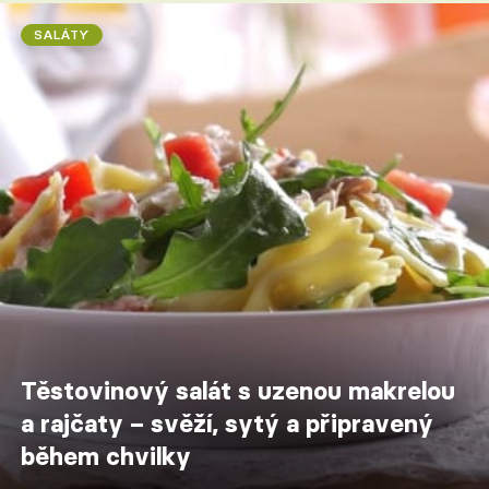
SALÁTY
Těstovinový salát s uzenou makrelou
a rajčaty – svěží, sytý a připravený
během chvilky