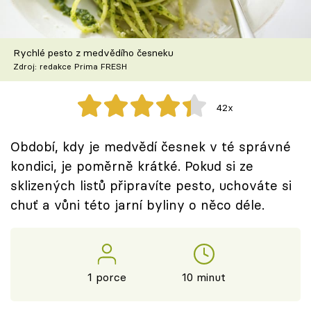
Škola vaření
Recepty z TV
Rychlé pesto z medvědího česneku
Zdroj: redakce Prima FRESH
Speciál: Cuketa
42x
Těhotnej kuchař
Období, kdy je medvědí česnek v té správné
Sledujte prima+
kondici, je poměrně krátké. Pokud si ze
sklizených listů připravíte pesto, uchováte si
Přihlášení
chuť a vůni této jarní byliny o něco déle.
Sledujte nás
1 porce
10 minut