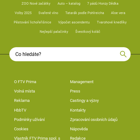
ZOO Nové začátky
Auto – katalog
7 pádů Honzy Dědka
Volby 2025
Svařené víno
Tatarák podle Pohlreicha
Aloe vera
Pěstování lichořeřišnice
Výpočet ascendentu
Tvarohové knedlíky
Nejlepší palačinky
Švestkový koláč
O FTV Prima
Management
Volná místa
Press
Reklama
Castingy a výzvy
HbbTV
Kontakty
Podmínky užívání
Zpracování osobních údajů
Cookies
Nápověda
Vlastník FTV Prima spol. s
Redakce