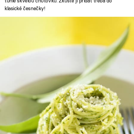
tuhle skvělou chuťovku. Zkuste ji přidat třeba do
klasické česnečky!