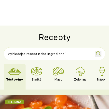
ovocem podle Bread Society
horku vsadit 
Recepty
Těstoviny
Sladké
Maso
Zelenina
Nápoje
ZELENINA