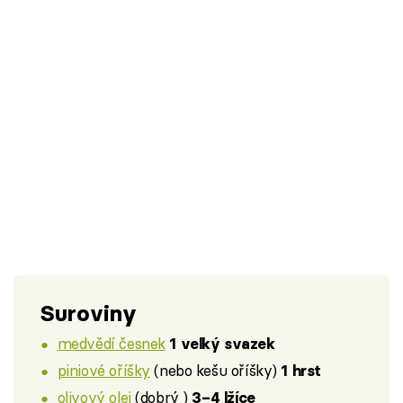
Suroviny
medvědí česnek
1 velký svazek
piniové oříšky
(nebo kešu oříšky)
1 hrst
olivový olej
(dobrý )
3–4 lžíce