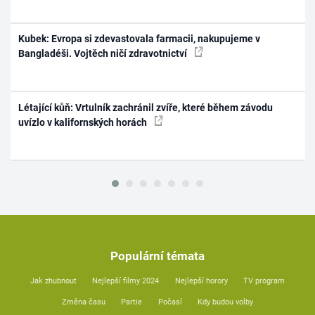
Kubek: Evropa si zdevastovala farmacii, nakupujeme v
Bangladéši. Vojtěch ničí zdravotnictví
Létající kůň: Vrtulník zachránil zvíře, které během závodu
uvízlo v kalifornských horách
Populární témata
Jak zhubnout
Nejlepší filmy 2024
Nejlepší horory
TV program
Změna času
Partie
Počasí
Kdy budou volby