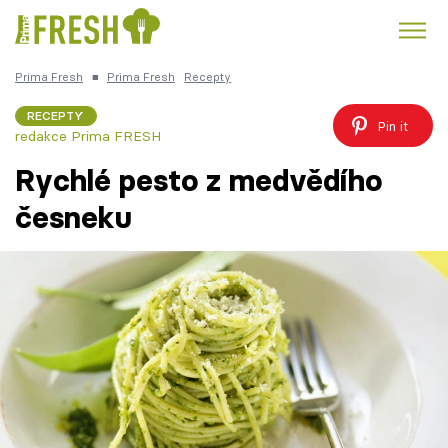
Prima Fresh
■
Prima Fresh
Recepty
Kuře
Polévky k večeři
Rychlé večeře
Trendy:
RECEPTY
Pin it
redakce Prima FRESH
Česká kuchyně
Čokoláda
Rychlé pesto z medvědího
česneku
Témata
Recepty
Články
TV Program