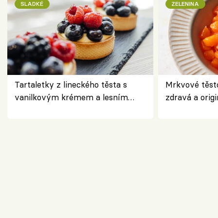
SLADKÉ
ZELENINA
Tartaletky z lineckého těsta s
Mrkvové těst
vanilkovým krémem a lesním
zdravá a origi
ovocem podle Bread Society
klasiky