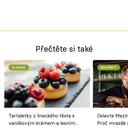
Přečtěte si také
SLADKÉ
NOVINKY
Tartaletky z lineckého těsta s
Oslavte Mezin
vanilkovým krémem a lesním
Proč mrazák n