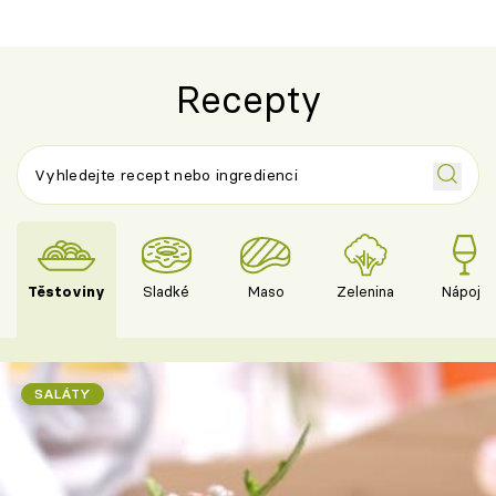
Recepty
Těstoviny
Sladké
Maso
Zelenina
Nápoje
SALÁTY