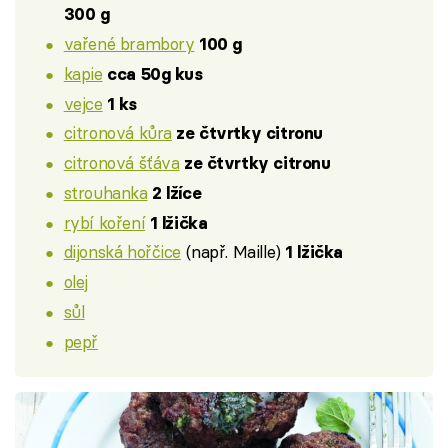
300 g
vařené brambory
100 g
kapie
cca 50g kus
vejce
1 ks
citronová kůra
ze čtvrtky citronu
citronová šťáva
ze čtvrtky citronu
strouhanka
2 lžíce
rybí koření
1 lžička
dijonská hořčice
(např. Maille)
1 lžička
olej
sůl
pepř