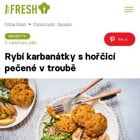
Prima Fresh
■
Prima Fresh
Recepty
Kuře
Polévky k večeři
Rychlé večeře
Trendy:
RECEPTY
Pin it
S vášní pro jídlo
Česká kuchyně
Čokoláda
Rybí karbanátky s hořčicí
pečené v troubě
Témata
Recepty
Články
TV Program