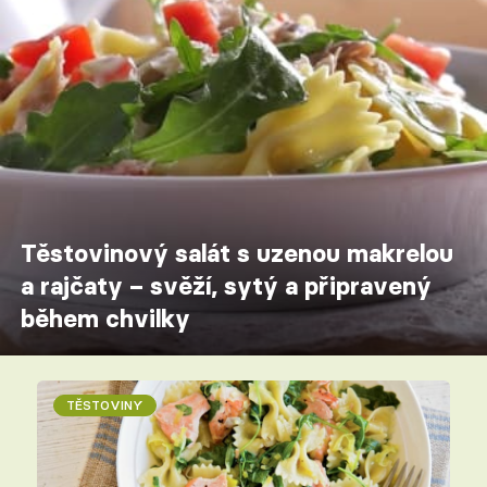
Těstovinový salát s uzenou makrelou
a rajčaty – svěží, sytý a připravený
během chvilky
TĚSTOVINY