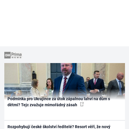
Podmínka pro Ukrajince za útok zápalnou lahví na dům s
dětmi? Tejc zvažuje mimořádný zásah
Rozpohybují české školství ředitelé? Resort věří, že nový