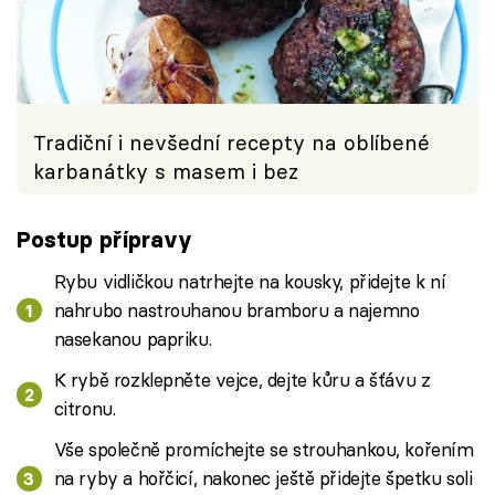
Tradiční i nevšední recepty na oblíbené
karbanátky s masem i bez
Postup přípravy
Rybu vidličkou natrhejte na kousky, přidejte k ní
nahrubo nastrouhanou bramboru a najemno
nasekanou papriku.
K rybě rozklepněte vejce, dejte kůru a šťávu z
citronu.
Vše společně promíchejte se strouhankou, kořením
na ryby a hořčicí, nakonec ještě přidejte špetku soli