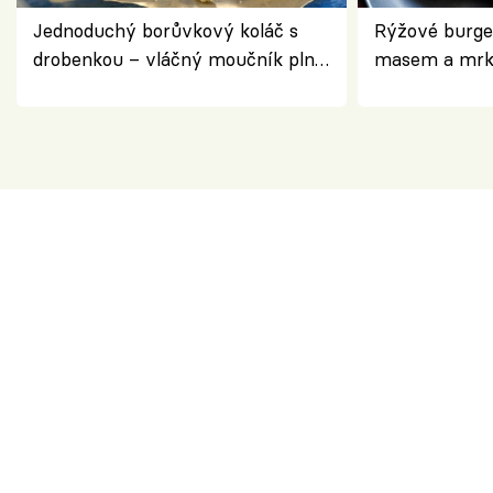
Jednoduchý borůvkový koláč s
Rýžové burge
drobenkou – vláčný moučník plný
masem a mrk
ovoce
salátem – leh