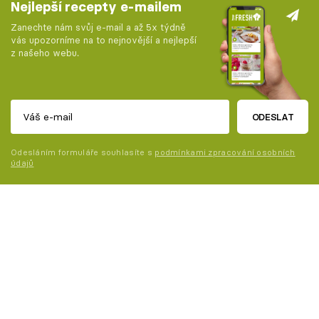
Nejlepší recepty e-mailem
Zanechte nám svůj e-mail a až 5x týdně
vás upozorníme na to nejnovější a nejlepší
z našeho webu.
ODESLAT
Odesláním formuláře souhlasíte s
podmínkami zpracování osobních
údajů