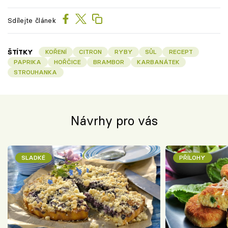
Sdílejte článek
ŠTÍTKY
KOŘENÍ
CITRON
RYBY
SŮL
RECEPT
PAPRIKA
HOŘČICE
BRAMBOR
KARBANÁTEK
STROUHANKA
Návrhy pro vás
SLADKÉ
PŘÍLOHY