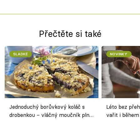
Přečtěte si také
SLADKÉ
NOVINKY
Jednoduchý borůvkový koláč s
Léto bez přeh
drobenkou – vláčný moučník plný
vařit i během
ovoce