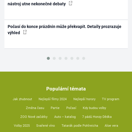
nástroj utne nekonečné debaty
Počasí do konce prázdnin může překvapit. Detaily prozrazuje
výhled
Populární témata
Jak zhubnout
Nejlepší filmy 2024
Nejlepší horory
TV program
Změna času
Partie
Počasí
Kdy budou volby
ZOO Nové začátky
Auto – katalog
7 pádů Honzy Dědka
Volby 2025
Svařené víno
Tatarák podle Pohlreicha
Aloe vera