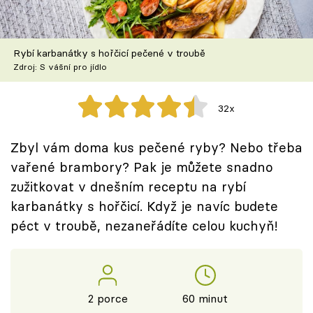
Škola vaření
Recepty z TV
Rybí karbanátky s hořčicí pečené v troubě
Zdroj: S vášní pro jídlo
Speciál: Cuketa
32x
Těhotnej kuchař
Zbyl vám doma kus pečené ryby? Nebo třeba
Sledujte prima+
vařené brambory? Pak je můžete snadno
zužitkovat v dnešním receptu na rybí
Přihlášení
karbanátky s hořčicí. Když je navíc budete
péct v troubě, nezaneřádíte celou kuchyň!
Sledujte nás
2 porce
60 minut