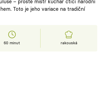
use – prostě mistr kuchař ctící národní
hem. Toto je jeho variace na tradiční
60 minut
rakouská