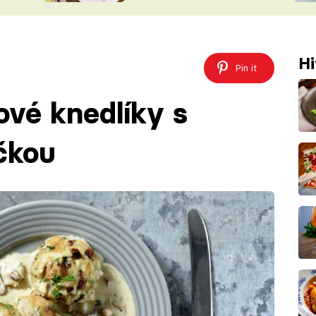
ŠÉFREDAK
VYCHYTÁVKY
SOUTĚŽ FR
NA NÁKUPECH
Hi
ČASOPIS
Pin it
vé knedlíky s
čkou