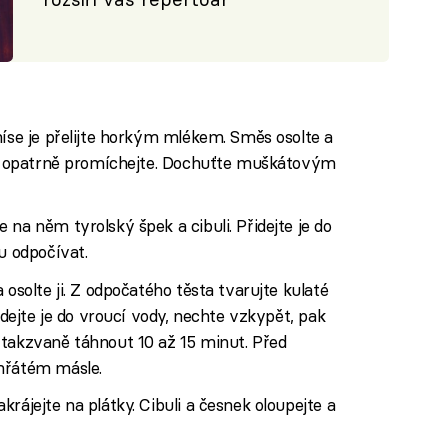
míse je přelijte horkým mlékem. Směs osolte a
e a opatrně promíchejte. Dochuťte muškátovým
na něm tyrolský špek a cibuli. Přidejte je do
u odpočívat.
 osolte ji. Z odpočatého těsta tvarujte kulaté
ládejte je do vroucí vody, nechte vzkypět, pak
 takzvaně táhnout 10 až 15 minut. Před
hřátém másle.
rájejte na plátky. Cibuli a česnek oloupejte a