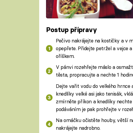
Postup přípravy
Pečivo nakrájejte na kostičky a v 
opepřete. Přidejte petržel a vejc
oříškem.
V pánvi rozehřejte máslo a osmažte 
těsta, propracujte a nechte 1 hodin
Dejte vařit vodu do velkého hrnce a
knedlíky velké asi jako tenisák, vk
zmírněte příkon a knedlíky nechte
podáváním je pak prohřejte v roze
Na omáčku očistěte houby, větší nak
nakrájejte nadrobno.