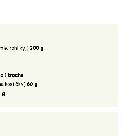
mle, rohlíky))
200 g
o )
trocha
na kostičky)
60 g
 g