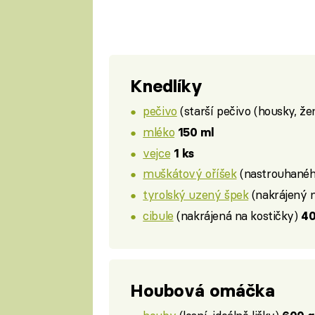
Knedlíky
pečivo
(starší pečivo (housky, že
mléko
150 ml
vejce
1 ks
muškátový oříšek
(nastrouhanéh
tyrolský uzený špek
(nakrájený 
cibule
(nakrájená na kostičky)
40
Houbová omáčka