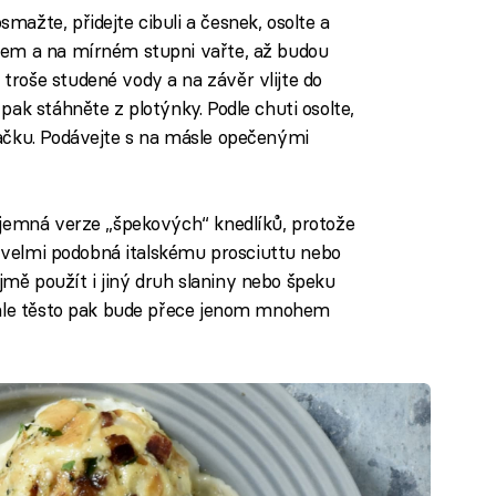
mažte, přidejte cibuli a česnek, osolte a
rem a na mírném stupni vařte, až budou
troše studené vody a na závěr vlijte do
pak stáhněte z plotýnky. Podle chuti osolte,
hačku. Podávejte s na másle opečenými
 jemná verze „špekových“ knedlíků, protože
, velmi podobná italskému prosciuttu nebo
ě použít i jiný druh slaniny nebo špeku
 ale těsto pak bude přece jenom mnohem