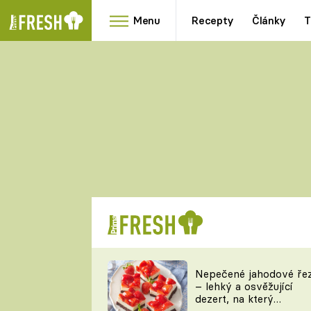
Menu
Recepty
Články
T
Oblíbené
Přílohy
recepty
HRANOLKY
HOUBY
KNEDLÍKY
DÝNĚ
KAŠE
RYCHLOVKY
Nepečené jahodové ře
Populární
Videorecept
– lehký a osvěžující
kuchaři
dezert, na který
TEĎ VAŘÍ ŠÉF!