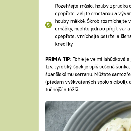
Rozehřejte máslo, houby zprudka os
opepřete. Zalijte smetanou a výva
houby měkké. Škrob rozmíchejte v 
omáčky, nechte jednou přejít var a 
opepřete, vmíchejte petržel a šle
knedlíky.
Tohle je velmi lahůdková a
PRIMA TIP:
tzv. tyrolský špek je spíš sušená šunka
španělskému serranu. Můžete samozřejm
(předem vyškvařených spolu s cibulí),
tučnější a těžší.