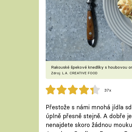
Rakouské špekové knedlíky s houbovou 
Zdroj: L.A. CREATIVE FOOD
37x
Přestože s námi mnohá jídla sdí
úplně přesně stejně. A dobře je 
nenajdete skoro žádnou mouku