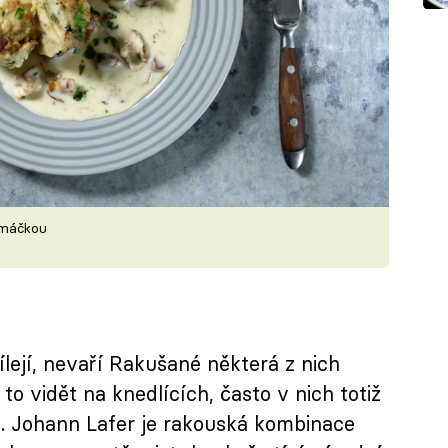
omáčkou
lejí, nevaří Rakušané některá z nich
to vidět na knedlících, často v nich totiž
. Johann Lafer je rakouská kombinace