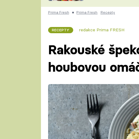
nepotřebujete troubu
ZDENĚK
ČESKO NA TALÍŘI
Prima Fresh
■
Prima Fresh
Recepty
POHLREICH
KAROLÍNA,
JAROSLAV SAPÍK
DOMÁCÍ
redakce Prima FRESH
RECEPTY
KUCHAŘKA
KAROLÍNA
KAMBERSKÁ
Rakouské špeko
houbovou omá