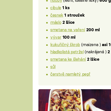
houby
(lesní, ideálně lišky)
600 g
cibule
1 ks
česnek
1 stroužek
máslo
2 lžíce
smetana na vaření
200 ml
vývar
100 ml
kukuřičný škrob
(maizena )
asi 
hladkolistá petržel
(nakrájená )
2
smetana ke šlehání
2 lžíce
sůl
čerstvě namletý pepř