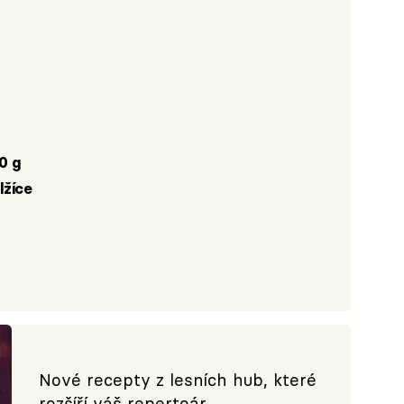
10 g
 lžíce
Nové recepty z lesních hub, které
rozšíří váš repertoár