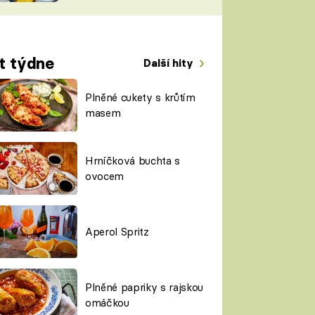
TORKY
ESH
t týdne
Další hity
Plněné cukety s krůtím
masem
Hrníčková buchta s
ovocem
Aperol Spritz
Plněné papriky s rajskou
omáčkou