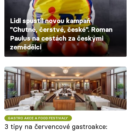
Škola vaření
Lidl spustil novou kampaň
Recepty z TV
"Chutné, čerstvé, české". Roman
Speciál: Cuketa
Paulus na cestách za českými
zemědělci
Těhotnej kuchař
Sledujte prima+
Přihlášení
Sledujte nás
GASTRO AKCE A FOOD FESTIVALY
3 tipy na červencové gastroakce: