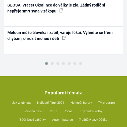
GLOSA: Vracet Ukrajince do války je zlo. Žádný rodič si
nepřeje smrt syna v zákopu
Meloun může člověka i zabít, varuje lékař. Vyhněte se třem
chybám, ohrozit mohou i děti
Populární témata
Jak zhubnout
Nejlepší filmy 2024
Nejlepší horory
TV program
Změna času
Partie
Počasí
Kdy budou volby
ZOO Nové začátky
Auto – katalog
7 pádů Honzy Dědka