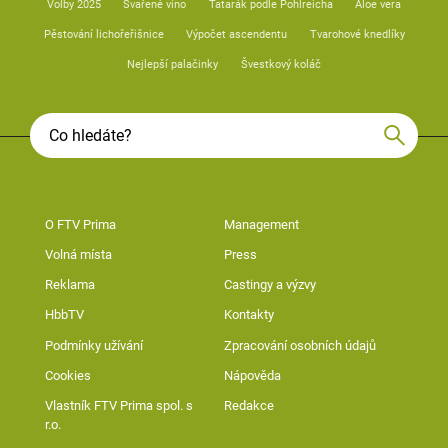
Volby 2025
Svařené víno
Tatarák podle Pohlreicha
Aloe vera
Pěstování lichořeřišnice
Výpočet ascendentu
Tvarohové knedlíky
Nejlepší palačinky
Švestkový koláč
O FTV Prima
Management
Volná místa
Press
Reklama
Castingy a výzvy
HbbTV
Kontakty
Podmínky užívání
Zpracování osobních údajů
Cookies
Nápověda
Vlastník FTV Prima spol. s
Redakce
r.o.