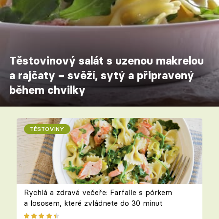
Těstovinový salát s uzenou makrelou
a rajčaty – svěží, sytý a připravený
během chvilky
TĚSTOVINY
Rychlá a zdravá večeře: Farfalle s pórkem
a lososem, které zvládnete do 30 minut