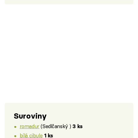
Suroviny
romadur
(Sedlčanský )
3 ks
bílá cibule
1 ks