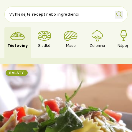
Těstoviny
Sladké
Maso
Zelenina
Nápoje
SALÁTY