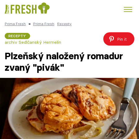
Prima Fresh
■
Prima Fresh
Recepty
Kuře
Polévky k večeři
Rychlé večeře
Trendy:
RECEPTY
Pin it
archiv Sedlčanský Hermelín
Česká kuchyně
Čokoláda
Plzeňský naložený romadur
zvaný "pivák"
Témata
Recepty
Články
TV Program