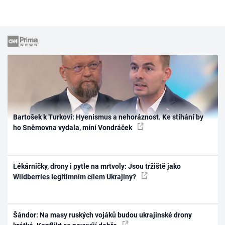
Bartošek k Turkovi: Hyenismus a nehoráznost. Ke stíhání by
ho Sněmovna vydala, míní Vondráček
Lékárničky, drony i pytle na mrtvoly: Jsou tržiště jako
Wildberries legitimním cílem Ukrajiny?
Šándor: Na masy ruských vojáků budou ukrajinské drony