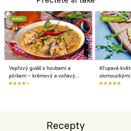
MASO
RECEPTY
Vepřový guláš s houbami a
Křupavé květ
pórkem – krémový a voňavý
olomouckými 
pokrm z jednoho hrnce
bezlepkový o
českým sýre
Recepty