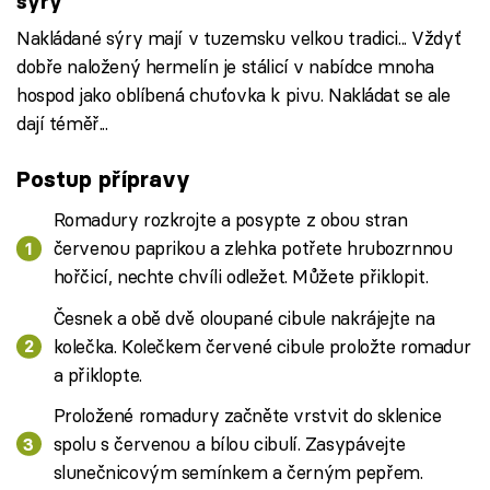
sýry
Nakládané sýry mají v tuzemsku velkou tradici... Vždyť
dobře naložený hermelín je stálicí v nabídce mnoha
hospod jako oblíbená chuťovka k pivu. Nakládat se ale
dají téměř...
Postup přípravy
Romadury rozkrojte a posypte z obou stran
červenou paprikou a zlehka potřete hrubozrnnou
hořčicí, nechte chvíli odležet. Můžete přiklopit.
Česnek a obě dvě oloupané cibule nakrájejte na
kolečka. Kolečkem červené cibule proložte romadur
a přiklopte.
Proložené romadury začněte vrstvit do sklenice
spolu s červenou a bílou cibulí. Zasypávejte
slunečnicovým semínkem a černým pepřem.