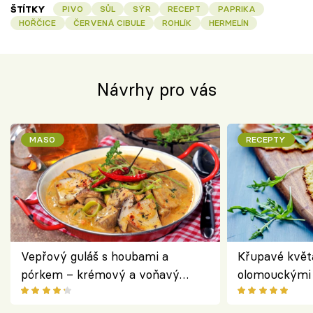
ŠTÍTKY
PIVO
SŮL
SÝR
RECEPT
PAPRIKA
HOŘČICE
ČERVENÁ CIBULE
ROHLÍK
HERMELÍN
Návrhy pro vás
MASO
RECEPTY
Vepřový guláš s houbami a
Křupavé květ
pórkem – krémový a voňavý
olomouckými 
pokrm z jednoho hrnce
bezlepkový o
českým sýre