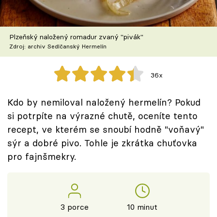
Škola vaření
Recepty z TV
Plzeňský naložený romadur zvaný "pivák"
Zdroj: archiv Sedlčanský Hermelín
Speciál: Cuketa
36x
Těhotnej kuchař
Kdo by nemiloval naložený hermelín? Pokud
Sledujte prima+
si potrpíte na výrazné chutě, oceníte tento
recept, ve kterém se snoubí hodně "voňavý"
Přihlášení
sýr a dobré pivo. Tohle je zkrátka chuťovka
pro fajnšmekry.
Sledujte nás
3 porce
10 minut