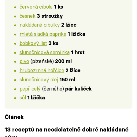
červená cibule
1 ks
česnek
3 stroužky
nakládané cibulky
2 lžíce
mletá sladká paprika
1 lžička
bobkový list
3 ks
slunečnicová semínka
1 hrst
pivo
(plzeňské)
200 ml
hrubozrnná hořčice
2 lžíce
slunečnicový olej
150 ml
pepř celý
(černého)
pár kuliček
sůl
1 lžička
Článek
13 receptů na neodolatelně dobré nakládané