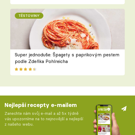
TĚSTOVINY
Super jednoduše: Špagety s paprikovým pestem
podle Zdeňka Pohlreicha
Nejlepší recepty e-mailem
Zanechte nám svůj e-mail a až 5x týdně
vás upozorníme na to nejnovější a nejlepší
z našeho webu.