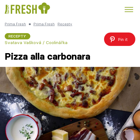
Prima Fresh
■
Prima Fresh
Recepty
Kuře
Polévky k večeři
Rychlé večeře
Trendy:
RECEPTY
Pin it
Svatava Vašková / Coolinářka
Česká kuchyně
Čokoláda
Pizza alla carbonara
Témata
Recepty
Články
TV Program