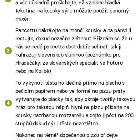
a vše důkladně prošlehejte, až vznikne hladká
tekutina, na kousky sýru můžete použít ponorný
mixér.
Pancettu nakrájejte na menší kousky a na pánvi ji
restujte, dokud nezačne zlátnout. Přiznám se, že u
nás se nedá pancetta dost dobře sehnat, tak ji
nahrazuji slovenskou slaninou (poznámka pro
Hradečáky: ze slovenských specialit ve Futuru
nebo na Kolibě).
Po vykynutí těsta ho ideálně přímo na plechu s
pečicím papírem nebo ve formě na pizzu prsty
vytvarujte do placky tak, aby okraje tvořily takovou
hráz pro tekutou náplň. Nyní na pizzu přidejte na
kousky natrhanou mozzarellu a dejte ji péct na 200
stupňů dokud sýr i těsto nezezlátne.
Nakonec na téměř dopečenou pizzu přidejte