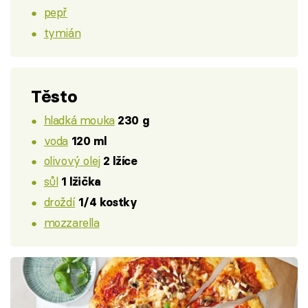
pepř
tymián
Těsto
hladká mouka
230 g
voda
120 ml
olivový olej
2 lžíce
sůl
1 lžička
droždí
1/4 kostky
mozzarella