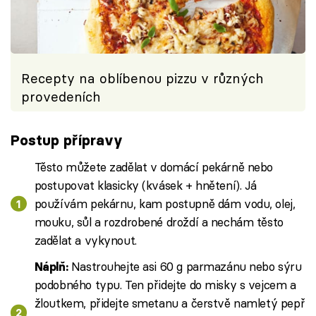
Recepty na oblíbenou pizzu v různých
provedeních
Postup přípravy
Těsto můžete zadělat v domácí pekárně nebo
postupovat klasicky (kvásek + hnětení). Já
používám pekárnu, kam postupně dám vodu, olej,
mouku, sůl a rozdrobené droždí a nechám těsto
zadělat a vykynout.
Nastrouhejte asi 60 g parmazánu nebo sýru
Náplň:
podobného typu. Ten přidejte do misky s vejcem a
žloutkem, přidejte smetanu a čerstvě namletý pepř