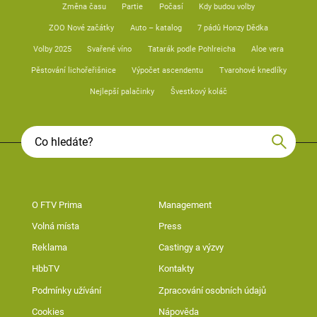
Změna času
Partie
Počasí
Kdy budou volby
ZOO Nové začátky
Auto – katalog
7 pádů Honzy Dědka
Volby 2025
Svařené víno
Tatarák podle Pohlreicha
Aloe vera
Pěstování lichořeřišnice
Výpočet ascendentu
Tvarohové knedlíky
Nejlepší palačinky
Švestkový koláč
O FTV Prima
Management
Volná místa
Press
Reklama
Castingy a výzvy
HbbTV
Kontakty
Podmínky užívání
Zpracování osobních údajů
Cookies
Nápověda