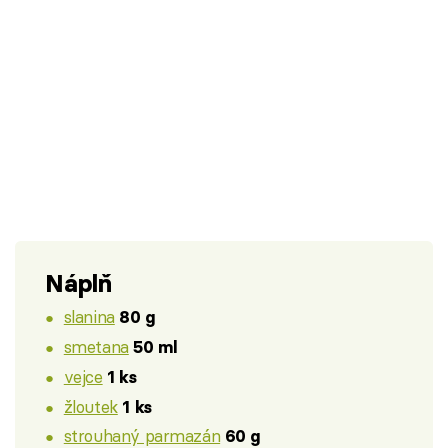
Náplň
slanina
80 g
smetana
50 ml
vejce
1 ks
žloutek
1 ks
strouhaný parmazán
60 g