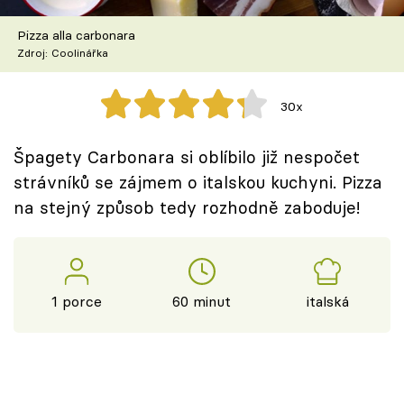
Škola vaření
Pizza alla carbonara
Zdroj: Coolinářka
Recepty z TV
Speciál: Cuketa
30x
Těhotnej kuchař
Špagety Carbonara si oblíbilo již nespočet
strávníků se zájmem o italskou kuchyni. Pizza
Sledujte prima+
na stejný způsob tedy rozhodně zaboduje!
Přihlášení
1 porce
60 minut
italská
Sledujte nás