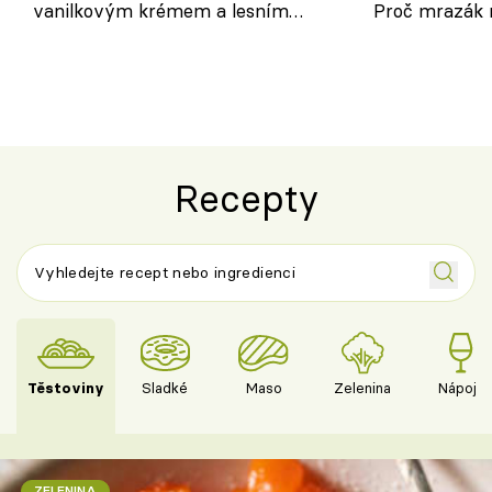
vanilkovým krémem a lesním
Proč mrazák n
ovocem podle Bread Society
horku vsadit 
Recepty
Těstoviny
Sladké
Maso
Zelenina
Nápoje
ZELENINA