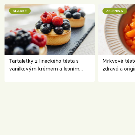
SLADKÉ
ZELENINA
Tartaletky z lineckého těsta s
Mrkvové těst
vanilkovým krémem a lesním
zdravá a origi
ovocem podle Bread Society
klasiky