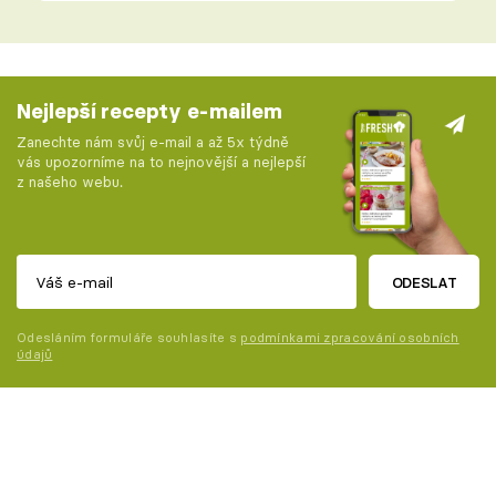
Nejlepší recepty e-mailem
Zanechte nám svůj e-mail a až 5x týdně
vás upozorníme na to nejnovější a nejlepší
z našeho webu.
ODESLAT
Odesláním formuláře souhlasíte s
podmínkami zpracování osobních
údajů