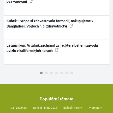
bez varování
Kubek: Evropa si zdevastovala farmacii, nakupujeme v
Bangladéši. Vojtěch ničí zdravotnictví
Létající kůň: Vrtulník zachránil zvíře, které během závodu
uvízlo v kalifornských horách
Populární témata
Jak zhubnout
Nejlepší filmy 2024
Nejlepší horory
TV program