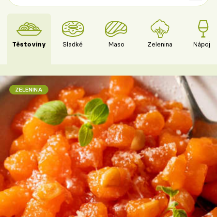
Těstoviny
Sladké
Maso
Zelenina
Nápoje
ZELENINA