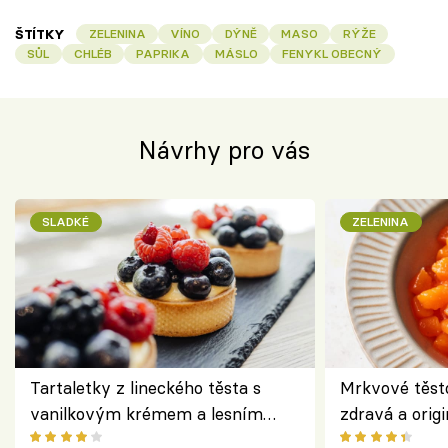
ŠTÍTKY
ZELENINA
VÍNO
DÝNĚ
MASO
RÝŽE
SŮL
CHLÉB
PAPRIKA
MÁSLO
FENYKL OBECNÝ
Návrhy pro vás
SLADKÉ
ZELENINA
Tartaletky z lineckého těsta s
Mrkvové těst
vanilkovým krémem a lesním
zdravá a origi
ovocem podle Bread Society
klasiky