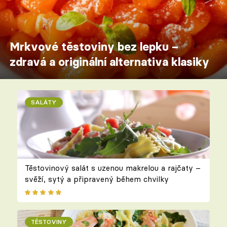
Mrkvové těstoviny bez lepku –
zdravá a originální alternativa klasiky
SALÁTY
Těstovinový salát s uzenou makrelou a rajčaty –
svěží, sytý a připravený během chvilky
TĚSTOVINY