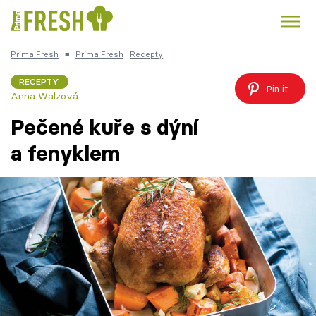
Prima Fresh
■
Prima Fresh
Recepty
Kuře
Polévky k večeři
Rychlé večeře
Trendy:
RECEPTY
Pin it
Anna Walzová
Česká kuchyně
Čokoláda
Pečené kuře s dýní
a fenyklem
Témata
Recepty
Články
TV Program