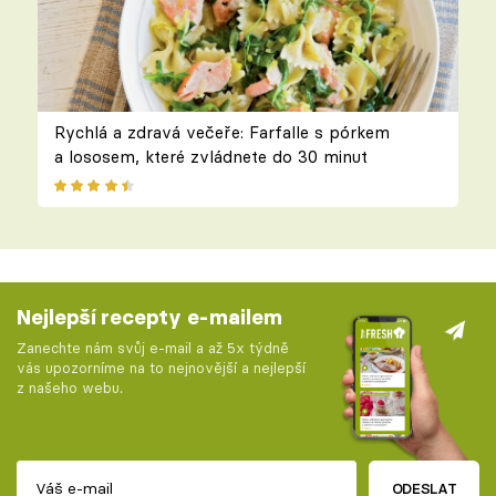
Rychlá a zdravá večeře: Farfalle s pórkem
a lososem, které zvládnete do 30 minut
Nejlepší recepty e-mailem
Zanechte nám svůj e-mail a až 5x týdně
vás upozorníme na to nejnovější a nejlepší
z našeho webu.
ODESLAT