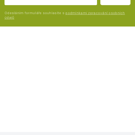
Odesláním formuláře souhlasíte s
podmínkami zpracování osobních
údajů