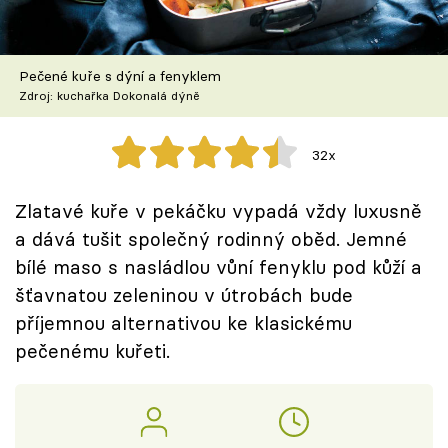
Škola vaření
Recepty z TV
Pečené kuře s dýní a fenyklem
Zdroj: kuchařka Dokonalá dýně
Speciál: Cuketa
32x
Těhotnej kuchař
Zlatavé kuře v pekáčku vypadá vždy luxusně
Sledujte prima+
a dává tušit společný rodinný oběd. Jemné
bílé maso s nasládlou vůní fenyklu pod kůží a
Přihlášení
šťavnatou zeleninou v útrobách bude
příjemnou alternativou ke klasickému
pečenému kuřeti.
Sledujte nás