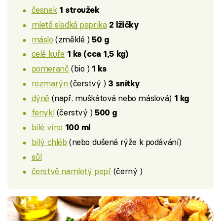
česnek
1 stroužek
mletá sladká paprika
2 lžičky
máslo
(změklé )
50 g
celé kuře
1 ks (cca 1,5 kg)
pomeranč
(bio )
1 ks
rozmarýn
(čerstvý )
3 snítky
dýně
(např. muškátová nebo máslová)
1 kg
fenykl
(čerstvý )
500 g
bílé víno
100 ml
bílý chléb
(nebo dušená rýže k podávání)
sůl
čerstvě namletý pepř
(černý )