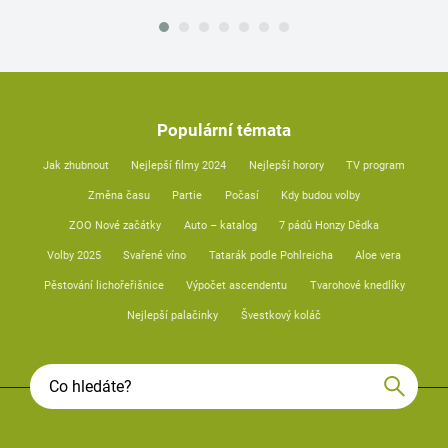
Populární témata
Jak zhubnout
Nejlepší filmy 2024
Nejlepší horory
TV program
Změna času
Partie
Počasí
Kdy budou volby
ZOO Nové začátky
Auto – katalog
7 pádů Honzy Dědka
Volby 2025
Svařené víno
Tatarák podle Pohlreicha
Aloe vera
Pěstování lichořeřišnice
Výpočet ascendentu
Tvarohové knedlíky
Nejlepší palačinky
Švestkový koláč