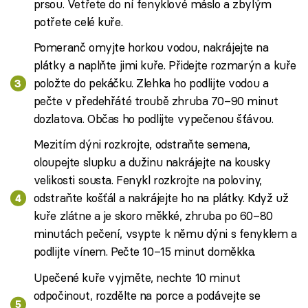
prsou. Vetřete do ní fenyklové máslo a zbylým
potřete celé kuře.
Pomeranč omyjte horkou vodou, nakrájejte na
plátky a naplňte jimi kuře. Přidejte rozmarýn a kuře
položte do pekáčku. Zlehka ho podlijte vodou a
pečte v předehřáté troubě zhruba 70–90 minut
dozlatova. Občas ho podlijte vypečenou šťávou.
Mezitím dýni rozkrojte, odstraňte semena,
oloupejte slupku a dužinu nakrájejte na kousky
velikosti sousta. Fenykl rozkrojte na poloviny,
odstraňte košťál a nakrájejte ho na plátky. Když už
kuře zlátne a je skoro měkké, zhruba po 60–80
minutách pečení, vsypte k němu dýni s fenyklem a
podlijte vínem. Pečte 10–15 minut doměkka.
Upečené kuře vyjměte, nechte 10 minut
odpočinout, rozdělte na porce a podávejte se