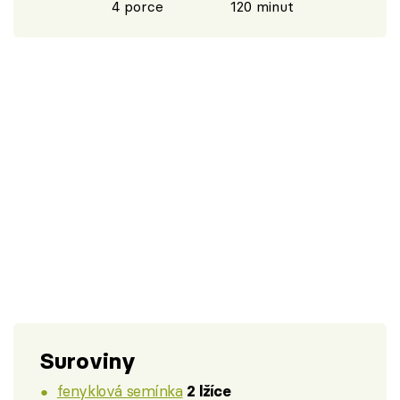
4 porce
120 minut
Suroviny
fenyklová semínka
2 lžíce