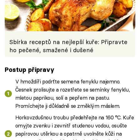
Sbírka receptů na nejlepší kuře: Připravte
ho pečené, smažené i dušené
Postup přípravy
V hmoždíři podrťte semena fenyklu najemno.
Česnek prolisujte a rozetřete se semínky fenyklu,
mletou paprikou, solí a pepřem na pastu.
Promíchejte ji důkladně se změklým máslem.
Horkovzdušnou troubu předehřejte na 160 °C. Kuře
omyjte zvenku i zevnitř studenou vodou, osušte
papírovou utěrkou a opatrně uvolněte kůži na