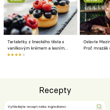
SLADKÉ
NOVINKY
Tartaletky z lineckého těsta s
Oslavte Mezin
vanilkovým krémem a lesním
Proč mrazák n
ovocem podle Bread Society
horku vsadit 
Recepty