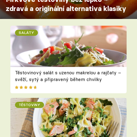
zdravá a originální alternativa klasiky
SALÁTY
Těstovinový salát s uzenou makrelou a rajčaty –
svěží, sytý a připravený během chvilky
TĚSTOVINY