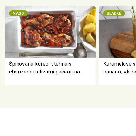
MASO
SLADKÉ
Špikovaná kuřecí stehna s
Karamelové s
chorizem a olivami pečená na
banánu, vloče
letní zelenině – šťavnaté maso s
snídaně do sk
výraznou chutí inspirovanou
Španělskem