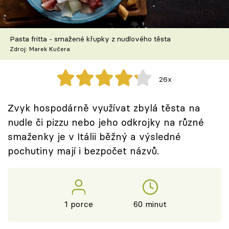
Škola vaření
Recepty z TV
Pasta fritta - smažené křupky z nudlového těsta
Zdroj: Marek Kučera
Speciál: Cuketa
26x
Těhotnej kuchař
Zvyk hospodárně využívat zbylá těsta na
Sledujte prima+
nudle či pizzu nebo jeho odkrojky na různé
smaženky je v Itálii běžný a výsledné
Přihlášení
pochutiny mají i bezpočet názvů.
Sledujte nás
1 porce
60 minut