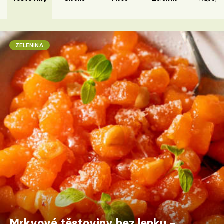
ZELENINA
Mrkvové těstoviny bez lepku –