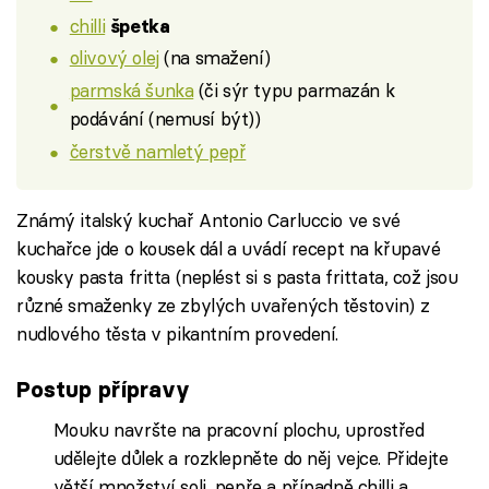
chilli
špetka
olivový olej
(na smažení)
parmská šunka
(či sýr typu parmazán k
podávání (nemusí být))
čerstvě namletý pepř
Známý italský kuchař Antonio Carluccio ve své
kuchařce jde o kousek dál a uvádí recept na křupavé
kousky pasta fritta (neplést si s pasta frittata, což jsou
různé smaženky ze zbylých uvařených těstovin) z
nudlového těsta v pikantním provedení.
Postup přípravy
Mouku navršte na pracovní plochu, uprostřed
udělejte důlek a rozklepněte do něj vejce. Přidejte
větší množství soli, pepře a případně chilli a