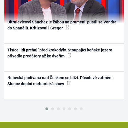
Ultralevicový Sánchez je žábou na prameni, pustil se Vondra
do Španělů. Kritizoval i Gregor
Tisíce lidí prchají před krokodýly. Stoupající keňské jezero
přivedlo predátory až ke dveřím
Nebeská podívaná nad Českem se blíží. Působivé zatmění
Slunce doplní meteorická show