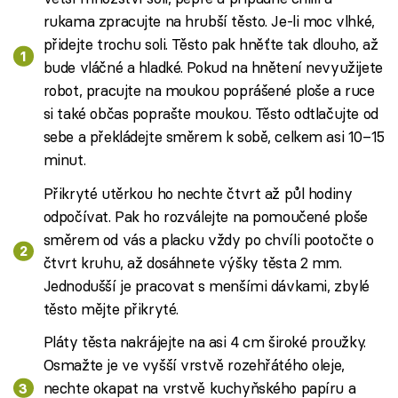
rukama zpracujte na hrubší těsto. Je-li moc vlhké,
přidejte trochu soli. Těsto pak hněťte tak dlouho, až
bude vláčné a hladké. Pokud na hnětení nevyužijete
robot, pracujte na moukou poprášené ploše a ruce
si také občas poprašte moukou. Těsto odtlačujte od
sebe a překládejte směrem k sobě, celkem asi 10–15
minut.
Přikryté utěrkou ho nechte čtvrt až půl hodiny
odpočívat. Pak ho rozválejte na pomoučené ploše
směrem od vás a placku vždy po chvíli pootočte o
čtvrt kruhu, až dosáhnete výšky těsta 2 mm.
Jednodušší je pracovat s menšími dávkami, zbylé
těsto mějte přikryté.
Pláty těsta nakrájejte na asi 4 cm široké proužky.
Osmažte je ve vyšší vrstvě rozehřátého oleje,
nechte okapat na vrstvě kuchyňského papíru a