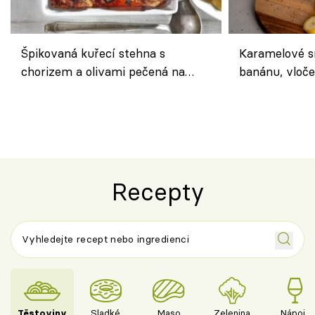
Špikovaná kuřecí stehna s
Karamelové s
chorizem a olivami pečená na
banánu, vloče
letní zelenině – šťavnaté maso s
snídaně do sk
výraznou chutí inspirovanou
Španělskem
Recepty
Těstoviny
Sladké
Maso
Zelenina
Nápoje