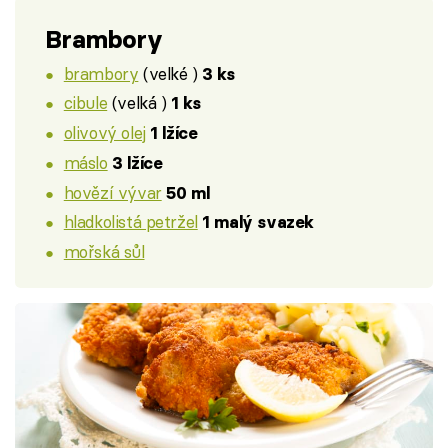
Brambory
brambory
(velké )
3 ks
cibule
(velká )
1 ks
olivový olej
1 lžíce
máslo
3 lžíce
hovězí vývar
50 ml
hladkolistá petržel
1 malý svazek
mořská sůl