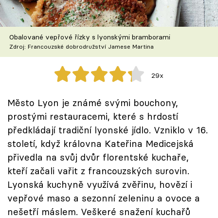
Škola vaření
Recepty z TV
Obalované vepřové řízky s lyonskými bramborami
Zdroj: Francouzské dobrodružství Jamese Martina
Speciál: Cuketa
29x
Těhotnej kuchař
Město Lyon je známé svými bouchony,
Sledujte prima+
prostými restauracemi, které s hrdostí
předkládají tradiční lyonské jídlo. Vzniklo v 16.
Přihlášení
století, když královna Kateřina Medicejská
přivedla na svůj dvůr florentské kuchaře,
kteří začali vařit z francouzských surovin.
Sledujte nás
Lyonská kuchyně využívá zvěřinu, hovězí i
vepřové maso a sezonní zeleninu a ovoce a
nešetří máslem. Veškeré snažení kuchařů