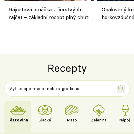
Rajčatová omáčka z čerstvých
Obalovaný kuř
rajčat – základní recept plný chuti
horkovzdušné 
novém pojetí
Olivera
Recepty
Těstoviny
Sladké
Maso
Zelenina
Nápoje