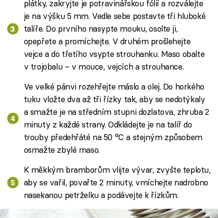
plátky, zakryjte je potravinářskou fólií a rozválejte
je na výšku 5 mm. Vedle sebe postavte tři hluboké
talíře. Do prvního nasypte mouku, osolte ji,
opepřete a promíchejte. V druhém prošlehejte
vejce a do třetího vsypte strouhanku. Maso obalte
v trojobalu – v mouce, vejcích a strouhance.
Ve velké pánvi rozehřejte máslo a olej. Do horkého
tuku vložte dva až tři řízky tak, aby se nedotýkaly
a smažte je na středním stupni dozlatova, zhruba 2
minuty z každé strany. Odkládejte je na talíř do
trouby předehřáté na 50 °C a stejným způsobem
osmažte zbylé maso.
K měkkým bramborům vlijte vývar, zvyšte teplotu,
aby se vařil, povařte 2 minuty, vmíchejte nadrobno
nasekanou petrželku a podávejte k řízkům.