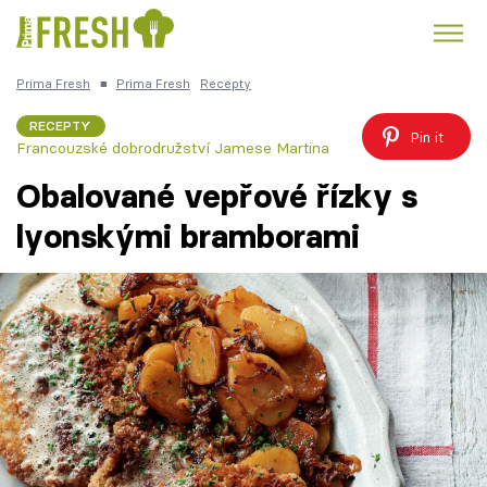
Prima Fresh
■
Prima Fresh
Recepty
Kuře
Polévky k večeři
Rychlé večeře
Trendy:
RECEPTY
Pin it
Francouzské dobrodružství Jamese Martina
Česká kuchyně
Čokoláda
Obalované vepřové řízky s
lyonskými bramborami
Témata
Recepty
Články
TV Program