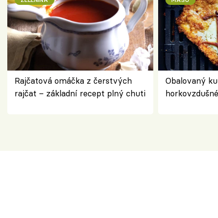
Rajčatová omáčka z čerstvých
Obalovaný kuř
rajčat – základní recept plný chuti
horkovzdušné 
novém pojetí
Olivera