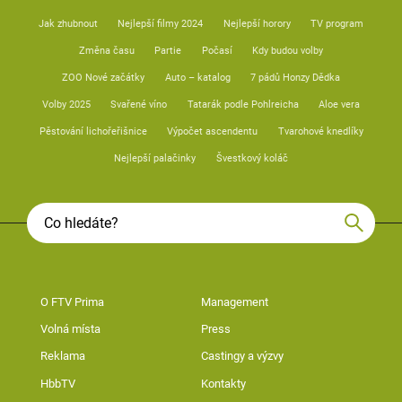
Jak zhubnout
Nejlepší filmy 2024
Nejlepší horory
TV program
Změna času
Partie
Počasí
Kdy budou volby
ZOO Nové začátky
Auto – katalog
7 pádů Honzy Dědka
Volby 2025
Svařené víno
Tatarák podle Pohlreicha
Aloe vera
Pěstování lichořeřišnice
Výpočet ascendentu
Tvarohové knedlíky
Nejlepší palačinky
Švestkový koláč
O FTV Prima
Management
Volná místa
Press
Reklama
Castingy a výzvy
HbbTV
Kontakty