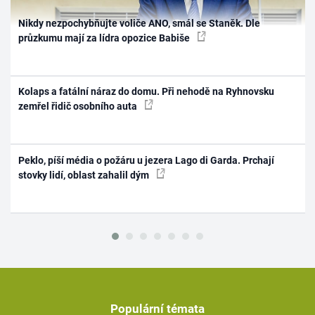
Nikdy nezpochybňujte voliče ANO, smál se Staněk. Dle
průzkumu mají za lídra opozice Babiše
Kolaps a fatální náraz do domu. Při nehodě na Ryhnovsku
zemřel řidič osobního auta
Peklo, píší média o požáru u jezera Lago di Garda. Prchají
stovky lidí, oblast zahalil dým
Populární témata