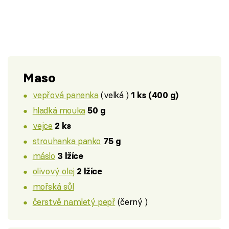
Maso
vepřová panenka
(velká )
1 ks (400 g)
hladká mouka
50 g
vejce
2 ks
strouhanka panko
75 g
máslo
3 lžíce
olivový olej
2 lžíce
mořská sůl
čerstvě namletý pepř
(černý )