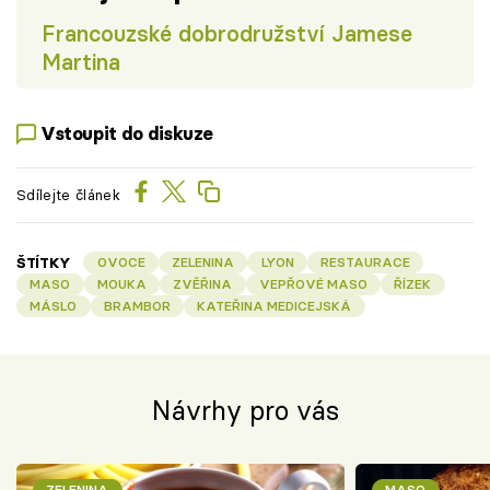
Francouzské dobrodružství Jamese
Martina
Vstoupit do diskuze
Sdílejte článek
ŠTÍTKY
OVOCE
ZELENINA
LYON
RESTAURACE
MASO
MOUKA
ZVĚŘINA
VEPŘOVÉ MASO
ŘÍZEK
MÁSLO
BRAMBOR
KATEŘINA MEDICEJSKÁ
Návrhy pro vás
ZELENINA
MASO