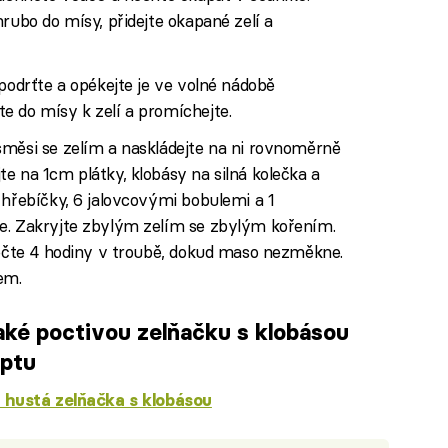
rubo do mísy, přidejte okapané zelí a
 podrťte a opékejte je ve volné nádobě
e do mísy k zelí a promíchejte.
směsi se zelím a naskládejte na ni rovnoměrně
e na 1cm plátky, klobásy na silná kolečka a
 hřebíčky, 6 jalovcovými bobulemi a 1
e. Zakryjte zbylým zelím se zbylým kořením.
pečte 4 hodiny v troubě, dokud maso nezměkne.
em.
také poctivou zelňačku s klobásou
eptu
 hustá zelňačka s klobásou