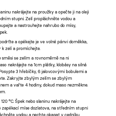
ninu nakrájejte na proužky a opečte ji na oleji
edním stupni. Zelí propláchněte vodou a
oupejte a nastrouhejte nahrubo do mísy,
pek.
 podrťte a opékejte je ve volné pánvi doměkka,
k zelí a promíchejte.
 směsi se zelím a rovnoměrně na ni
so nakrájejte na 1cm plátky, klobásy na silná
 Posypte 3 hřebíčky, 6 jalovcovými bobulemi a
ete. Zakryjte zbylým zelím se zbylým
 vínem a vařte 4 hodiny, dokud maso nezměkne.
em.
120 °C. Špek nebo slaninu nakrájejte na
ké zapékací míse dozlatova, na středním stupni
láchněte vodou a nechte okapat v cedníku.