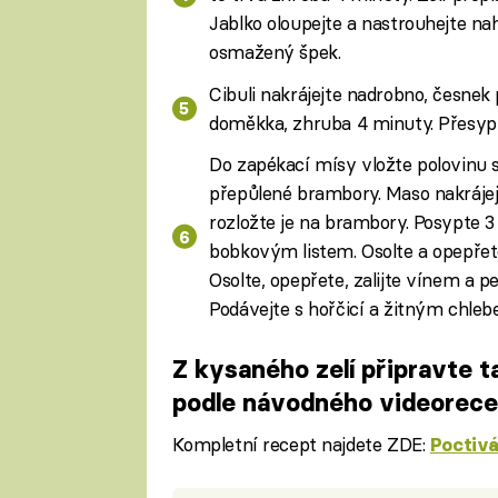
Jablko oloupejte a nastrouhejte nah
osmažený špek.
Cibuli nakrájejte nadrobno, česnek
doměkka, zhruba 4 minuty. Přesypt
Do zapékací mísy vložte polovinu 
přepůlené brambory. Maso nakrájejt
rozložte je na brambory. Posypte 3
bobkovým listem. Osolte a opepřet
Osolte, opepřete, zalijte vínem a 
Podávejte s hořčicí a žitným chleb
Z kysaného zelí připravte 
podle návodného videorec
Kompletní recept najdete ZDE:
Poctivá