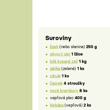
Suroviny
špek
(nebo slanina)
250 g
olivový olej
1 lžíce
bílé kysané zelí
1 kg
jablka
(zelené)
1 ks
cibule
1 ks
česnek
4 stroužky
nové brambory
8 ks
vepřová plec
400 g
klobása
(vepřová)
2 ks