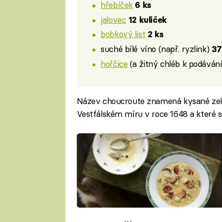
hřebíček
6 ks
jalovec
12 kuliček
bobkový list
2 ks
suché bílé víno (např. ryzlink)
37
hořčice
(a žitný chléb k podávání
Název choucroute znamená kysané zelí,
Vestfálském míru v roce 1648 a které s