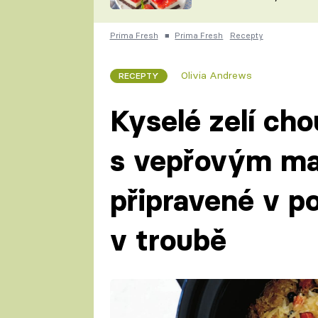
nepotřebujete troubu
ZDENĚK
ČESKO NA TALÍŘI
POHLREICH
Prima Fresh
■
Prima Fresh
Recepty
KAROLÍNA,
JAROSLAV SAPÍK
DOMÁCÍ
Olivia Andrews
RECEPTY
KUCHAŘKA
KAROLÍNA
KAMBERSKÁ
Kyselé zelí ch
s vepřovým ma
připravené v p
v troubě