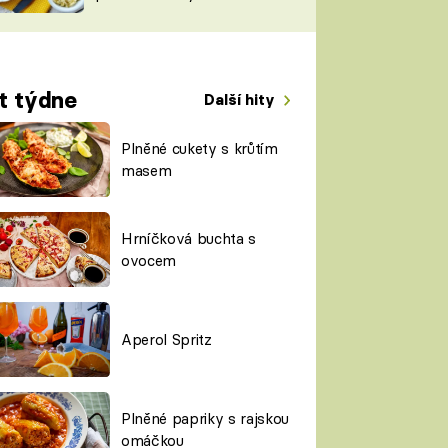
TORKY
ESH
t týdne
Další hity
Plněné cukety s krůtím
masem
Hrníčková buchta s
ovocem
Aperol Spritz
Plněné papriky s rajskou
omáčkou