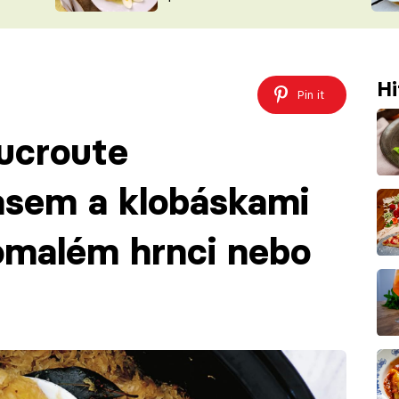
ŠÉFREDAK
VYCHYTÁVKY
SOUTĚŽ FR
NA NÁKUPECH
ČASOPIS
Hi
Pin it
oucroute
sem a klobáskami
omalém hrnci nebo