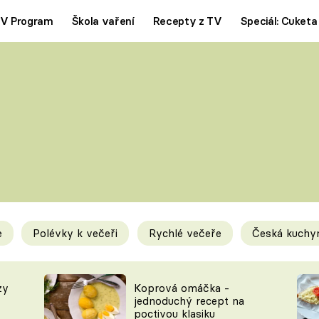
V Program
Škola vaření
Recepty z TV
Speciál: Cuketa
Polévky
Saláty
ČESKÁ KLASIKA
TĚSTOVIN
SILNÉ VÝVARY
SLADKÉ
KRÉMOVÉ
BEZMASÁ J
e
Polévky k večeři
Rychlé večeře
Česká kuchy
y
Tipy a triky
Novink
zy
Koprová omáčka -
jednoduchý recept na
poctivou klasiku
KAM ZA JÍDLEM
BLOG