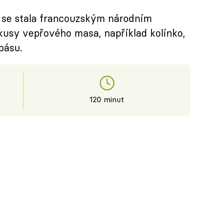
k se stala francouzským národním
kusy vepřového masa, například kolínko,
básu.
120 minut