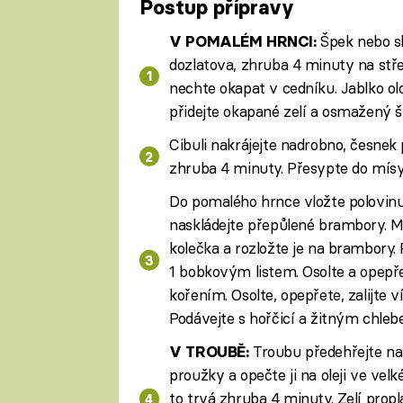
Postup přípravy
Špek nebo sla
V POMALÉM HRNCI:
dozlatova, zhruba 4 minuty na stř
nechte okapat v cedníku. Jablko ol
přidejte okapané zelí a osmažený š
Cibuli nakrájejte nadrobno, česnek
zhruba 4 minuty. Přesypte do mísy 
Do pomalého hrnce vložte polovinu
naskládejte přepůlené brambory. Ma
kolečka a rozložte je na brambory.
1 bobkovým listem. Osolte a opepř
kořením. Osolte, opepřete, zalijte
Podávejte s hořčicí a žitným chleb
Troubu předehřejte na 
V TROUBĚ:
proužky a opečte ji na oleji ve vel
to trvá zhruba 4 minuty. Zelí prop