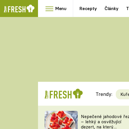
Menu
Recepty
Články
T
Oblíbené
Přílohy
recepty
HRANOLKY
HOUBY
KNEDLÍKY
DÝNĚ
KAŠE
RYCHLOVKY
Trendy:
Kuř
Populární
Videorecept
Nepečené jahodové ře
– lehký a osvěžující
kuchaři
dezert, na který
TEĎ VAŘÍ ŠÉF!