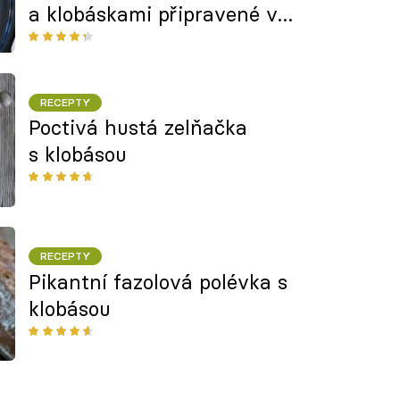
a klobáskami připravené v
pomalém hrnci nebo v troubě
RECEPTY
Poctivá hustá zelňačka
s klobásou
RECEPTY
Pikantní fazolová polévka s
klobásou