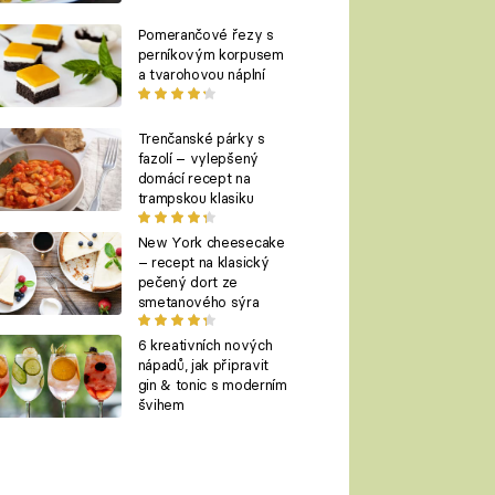
Pomerančové řezy s
perníkovým korpusem
a tvarohovou náplní
Trenčanské párky s
fazolí – vylepšený
domácí recept na
trampskou klasiku
New York cheesecake
– recept na klasický
pečený dort ze
smetanového sýra
6 kreativních nových
nápadů, jak připravit
gin & tonic s moderním
švihem