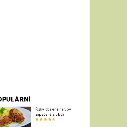
OPULÁRNÍ
Řízky obalené naruby
zapečené s cibulí