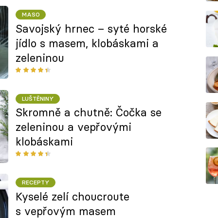
MASO
Savojský hrnec – syté horské
jídlo s masem, klobáskami a
zeleninou
LUŠTĚNINY
Skromně a chutně: Čočka se
zeleninou a vepřovými
klobáskami
RECEPTY
Kyselé zelí choucroute
s vepřovým masem