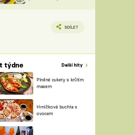
TORKY
ESH
SDÍLET
t týdne
Další hity
Plněné cukety s krůtím
masem
Hrníčková buchta s
ovocem