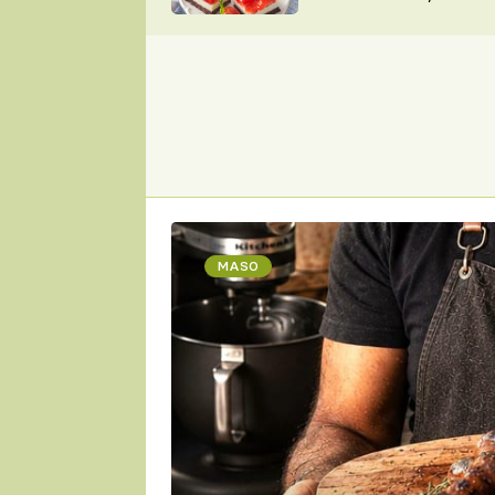
nepotřebujete troubu
ZDENĚK
ČESKO NA TALÍŘI
POHLREICH
KAROLÍNA,
JAROSLAV SAPÍK
DOMÁCÍ
KUCHAŘKA
KAROLÍNA
KAMBERSKÁ
MASO