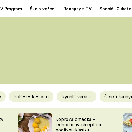
V Program
Škola vaření
Recepty z TV
Speciál: Cuketa
Polévky
Saláty
ČESKÁ KLASIKA
TĚSTOVIN
SILNÉ VÝVARY
SLADKÉ
KRÉMOVÉ
BEZMASÁ J
e
Polévky k večeři
Rychlé večeře
Česká kuchy
y
Tipy a triky
Novink
zy
Koprová omáčka -
jednoduchý recept na
poctivou klasiku
KAM ZA JÍDLEM
BLOG