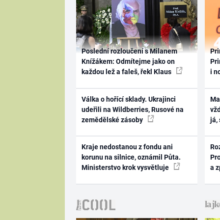
Poslední rozloučení s Milanem
Pri
Knížákem: Odmítejme jako on
Pri
každou lež a faleš, řekl Klaus
i n
Válka o hořící sklady. Ukrajinci
Ma
udeřili na Wildberries, Rusové na
vž
zemědělské zásoby
já,
Kraje nedostanou z fondu ani
Ro
korunu na silnice, oznámil Půta.
Pr
Ministerstvo krok vysvětluje
a 