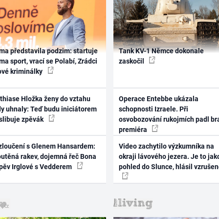
ma představila podzim: startuje
Tank KV-1 Němce dokonale
ma sport, vrací se Polabí, Zrádci
zaskočil
ové kriminálky
thiase Hložka ženy do vztahu
Operace Entebbe ukázala
dy uhnaly: Teď budu iniciátorem
schopnosti Izraele. Při
 slibuje zpěvák
osvobozování rukojmích padl br
premiéra
zloučení s Glenem Hansardem:
Video zachytilo výzkumníka na
outěná rakev, dojemná řeč Bona
okraji lávového jezera. Je to jak
zpěv Irglové s Vedderem
pohled do Slunce, hlásil vzruše