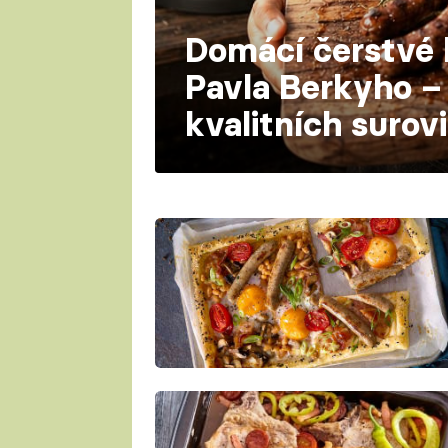
Domácí čerstvé 
Pavla Berkyho – 
kvalitních surov