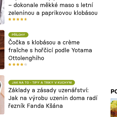
– dokonale měkké maso s letní
zeleninou a paprikovou klobásou
PŘÍLOHY
Čočka s klobásou a crème
fraîche s hořčicí podle Yotama
Ottolenghiho
JAK NA TO - TIPY A TRIKY V KUCHYNI
Základy a zásady uzenářství:
P
Jak na výrobu uzenin doma radí
řezník Fanda Kšána