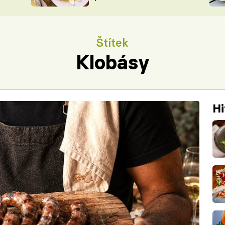
ŠÉFREDAK
VYCHYTÁVKY
SOUTĚŽ FR
NA NÁKUPECH
Štítek
ČASOPIS
Klobásy
Hi