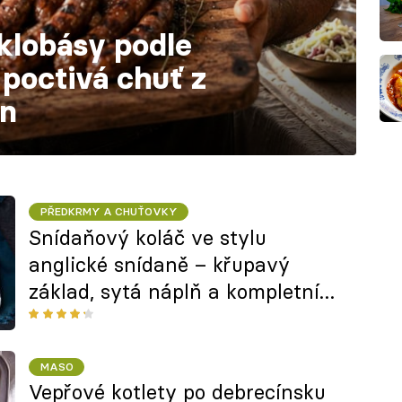
klobásy podle
poctivá chuť z
in
PŘEDKRMY A CHUŤOVKY
Snídaňový koláč ve stylu
anglické snídaně – křupavý
základ, sytá náplň a kompletní
snídaně z jednoho plechu
MASO
Vepřové kotlety po debrecínsku