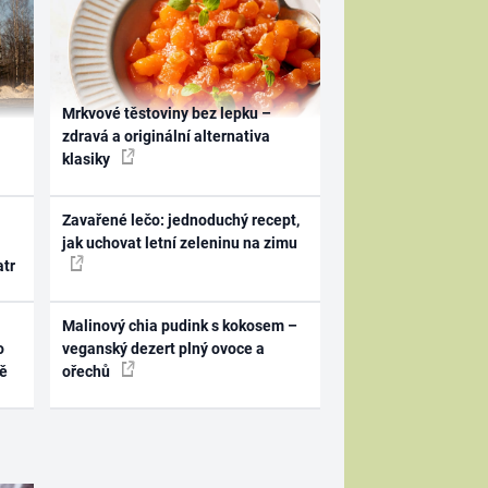
Mrkvové těstoviny bez lepku –
zdravá a originální alternativa
klasiky
Zavařené lečo: jednoduchý recept,
jak uchovat letní zeleninu na zimu
atr
Malinový chia pudink s kokosem –
o
veganský dezert plný ovoce a
ně
ořechů