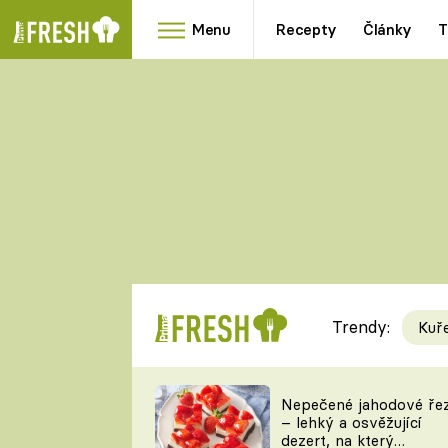
Menu
Recepty
Články
T
Oblíbené
Přílohy
recepty
HRANOLKY
HOUBY
KNEDLÍKY
DÝNĚ
KAŠE
RYCHLOVKY
Trendy:
Kuř
Populární
Videorecept
Nepečené jahodové ře
– lehký a osvěžující
kuchaři
dezert, na který
TEĎ VAŘÍ ŠÉF!