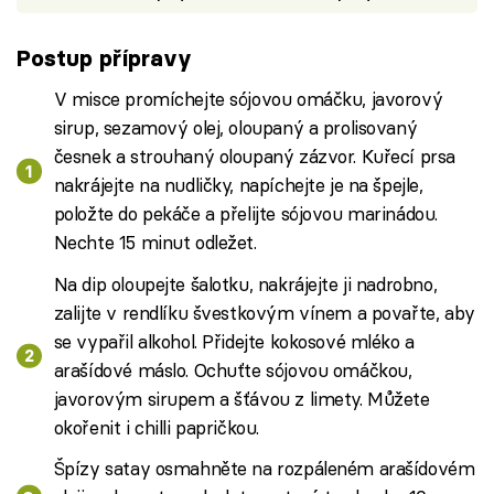
Postup přípravy
V misce promíchejte sójovou omáčku, javorový
sirup, sezamový olej, oloupaný a prolisovaný
česnek a strouhaný oloupaný zázvor. Kuřecí prsa
nakrájejte na nudličky, napíchejte je na špejle,
položte do pekáče a přelijte sójovou marinádou.
Nechte 15 minut odležet.
Na dip oloupejte šalotku, nakrájejte ji nadrobno,
zalijte v rendlíku švestkovým vínem a povařte, aby
se vypařil alkohol. Přidejte kokosové mléko a
arašídové máslo. Ochuťte sójovou omáčkou,
javorovým sirupem a šťávou z limety. Můžete
okořenit i chilli papričkou.
Špízy satay osmahněte na rozpáleném arašídovém