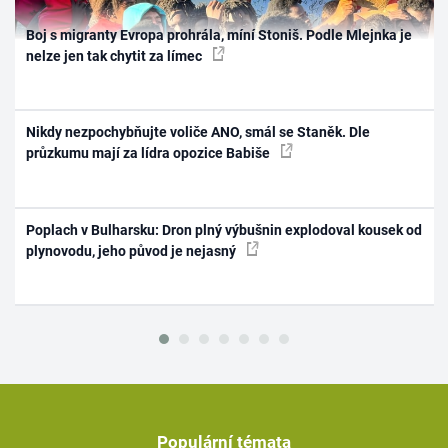
Boj s migranty Evropa prohrála, míní Stoniš. Podle Mlejnka je
nelze jen tak chytit za límec
Nikdy nezpochybňujte voliče ANO, smál se Staněk. Dle
průzkumu mají za lídra opozice Babiše
Poplach v Bulharsku: Dron plný výbušnin explodoval kousek od
plynovodu, jeho původ je nejasný
Populární témata