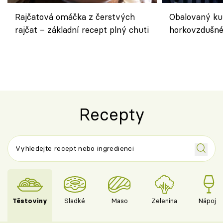
Rajčatová omáčka z čerstvých
Obalovaný kuř
rajčat – základní recept plný chuti
horkovzdušné 
novém pojetí
Olivera
Recepty
Těstoviny
Sladké
Maso
Zelenina
Nápoje