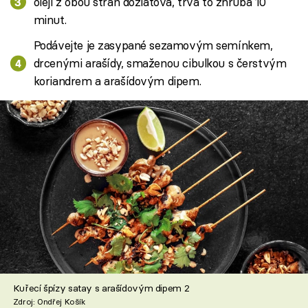
oleji z obou stran dozlatova, trvá to zhruba 10
minut.
Podávejte je zasypané sezamovým semínkem,
drcenými arašídy, smaženou cibulkou s čerstvým
koriandrem a arašídovým dipem.
Kuřecí špízy satay s arašídovým dipem 2
Zdroj: Ondřej Košík