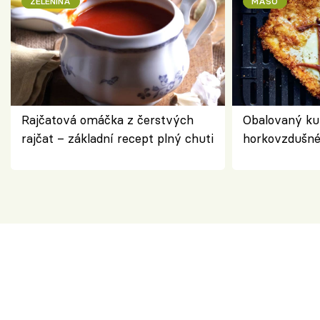
ZELENINA
MASO
Rajčatová omáčka z čerstvých
Obalovaný kuř
rajčat – základní recept plný chuti
horkovzdušné 
novém pojetí
Olivera