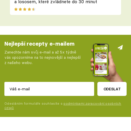
a lososem, které zvládnete do 30 minut
Nejlepší recepty e-mailem
Zanechte nám svůj e-mail a až 5x týdně
vás upozorníme na to nejnovější a nejlepší
z našeho webu.
ODESLAT
Odesláním formuláře souhlasíte s
podmínkami zpracování osobních
údajů