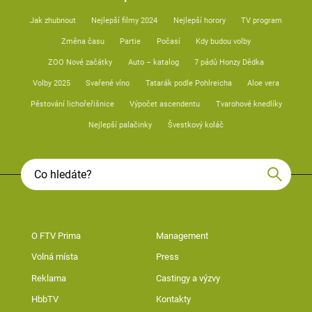
Jak zhubnout
Nejlepší filmy 2024
Nejlepší horory
TV program
Změna času
Partie
Počasí
Kdy budou volby
ZOO Nové začátky
Auto – katalog
7 pádů Honzy Dědka
Volby 2025
Svařené víno
Tatarák podle Pohlreicha
Aloe vera
Pěstování lichořeřišnice
Výpočet ascendentu
Tvarohové knedlíky
Nejlepší palačinky
Švestkový koláč
O FTV Prima
Management
Volná místa
Press
Reklama
Castingy a výzvy
HbbTV
Kontakty