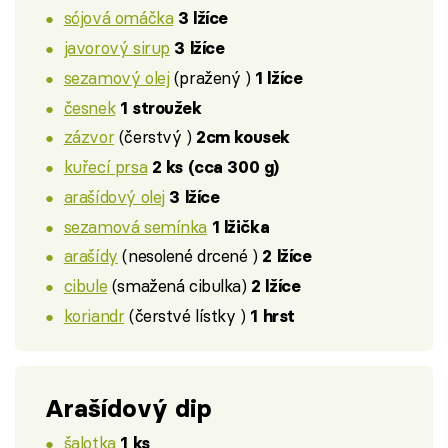
sójová omáčka
3 lžíce
javorový sirup
3 lžíce
sezamový olej
(pražený )
1 lžíce
česnek
1 stroužek
zázvor
(čerstvý )
2cm kousek
kuřecí prsa
2 ks (cca 300 g)
arašídový olej
3 lžíce
sezamová semínka
1 lžička
arašídy
(nesolené drcené )
2 lžíce
cibule
(smažená cibulka)
2 lžíce
koriandr
(čerstvé lístky )
1 hrst
Arašídový dip
šalotka
1 ks