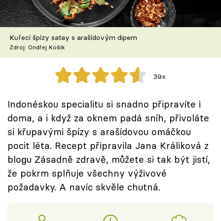
Škola vaření
Recepty z TV
Kuřecí špízy satay s arašídovým dipem
Zdroj: Ondřej Košík
Speciál: Cuketa
39x
Těhotnej kuchař
Indonéskou specialitu si snadno připravíte i
Sledujte prima+
doma, a i když za oknem padá sníh, přivoláte
si křupavými špízy s arašídovou omáčkou
Přihlášení
pocit léta. Recept připravila Jana Králiková z
blogu Zásadně zdravě, můžete si tak být jistí,
že pokrm splňuje všechny výživové
Sledujte nás
požadavky. A navíc skvěle chutná.