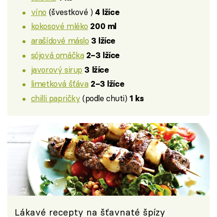
víno
(švestkové )
4 lžíce
kokosové mléko
200 ml
arašídové máslo
3 lžíce
sójová omáčka
2–3 lžíce
javorový sirup
3 lžíce
limetková šťáva
2–3 lžíce
chilli papričky
(podle chuti)
1 ks
Lákavé recepty na šťavnaté špízy