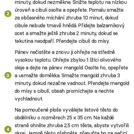
minuty, dokud nezměkne. Snižte teplotu na nízkou
úroveň a cibuli osolte a opepřete. Pomalu smažte
za občasného míchání zhruba 10 minut, dokud
cibule nebude tmavě hnědá. Přidejte balzamikový
ocet a smažte ještě zhruba 2 minuty, dokud se
tekutina neodpaří. Přendejte cibuli do mísy.
Pánev nečistěte a znovu ji ohřejte na středně
vysokou teplotu. Ohřejte zbylou 1 lžíci olivového
oleje a dejte na pánev mangold. Osolte ho, opepřete
a usmažte doměkka. Smažte mangold zhruba 3
minuty, dokud nezačne vadnout. Přendejte mangold
do mísy s cibulí, obsah promíchejte a nechte
vychladnout.
Na pomoučené ploše vyválejte listové těsto do
obdélníku o rozměrech 25 x 35 cm. Na každé
straně ohněte zhruba 2,5 cm těsta, abyste vytvořili
okraj. Jemně těsto přehněte, přesuňte ho na pečicí