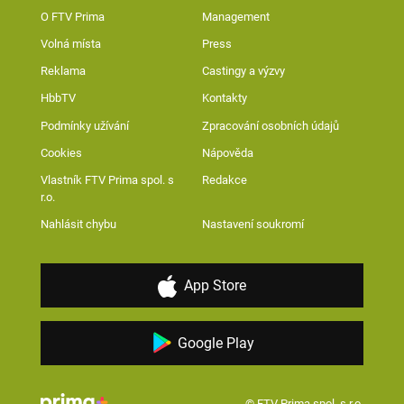
O FTV Prima
Management
Volná místa
Press
Reklama
Castingy a výzvy
HbbTV
Kontakty
Podmínky užívání
Zpracování osobních údajů
Cookies
Nápověda
Vlastník FTV Prima spol. s
Redakce
r.o.
Nahlásit chybu
Nastavení soukromí
App Store
Google Play
© FTV Prima spol. s r.o.