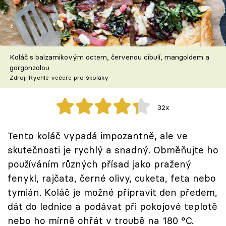
Škola vaření
Recepty z TV
Koláč s balzamikovým octem, červenou cibulí, mangoldem a
Speciál: Cuketa
gorgonzolou
Zdroj: Rychlé večeře pro školáky
Těhotnej kuchař
32x
Sledujte prima+
Tento koláč vypadá impozantně, ale ve
Přihlášení
skutečnosti je rychlý a snadný. Obměňujte ho
používáním různých přísad jako pražený
fenykl, rajčata, černé olivy, cuketa, feta nebo
Sledujte nás
tymián. Koláč je možné připravit den předem,
dát do lednice a podávat při pokojové teplotě
nebo ho mírně ohřát v troubě na 180 °C.