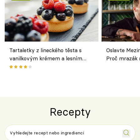
Tartaletky z lineckého těsta s
Oslavte Mezin
vanilkovým krémem a lesním
Proč mrazák n
ovocem podle Bread Society
horku vsadit 
Recepty