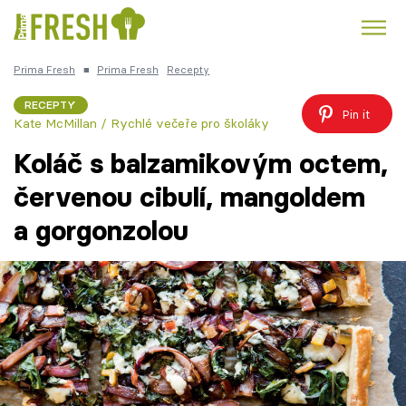
Prima Fresh
■
Prima Fresh
Recepty
Kuře
Polévky k večeři
Rychlé večeře
Trendy:
RECEPTY
Pin it
Kate McMillan / Rychlé večeře pro školáky
Česká kuchyně
Čokoláda
Koláč s balzamikovým octem,
červenou cibulí, mangoldem
a gorgonzolou
Témata
Recepty
Články
TV Program