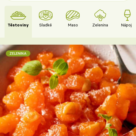
Těstoviny
Sladké
Maso
Zelenina
Nápoje
ZELENINA