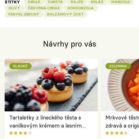
ŠTÍTKY
CIBULE
CUKETA
RAJČE
KOLÁČ
MANGOLD
OLIVY
ČERVENÁ CIBULE
GORGONZOLA
FENYKL OBECNÝ
BALZÁMOVÝ OCET
Návrhy pro vás
SLADKÉ
ZELENINA
Tartaletky z lineckého těsta s
Mrkvové těst
vanilkovým krémem a lesním
zdravá a origi
ovocem podle Bread Society
klasiky