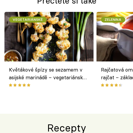
Přečtěte si také
VEGETARIÁNSKÉ
ZELENINA
Květákové špízy se sezamem v
Rajčatová om
asijské marinádě – vegetariánská
rajčat – zákla
chuťovka z grilu
Recepty