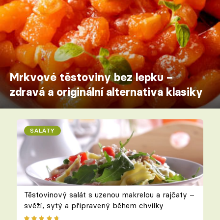
Mrkvové těstoviny bez lepku –
zdravá a originální alternativa klasiky
SALÁTY
Těstovinový salát s uzenou makrelou a rajčaty –
svěží, sytý a připravený během chvilky