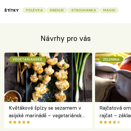
ŠTÍTKY
POLÉVKA
KNEDLÍK
STROUHANKA
MAGGI
Návrhy pro vás
VEGETARIÁNSKÉ
ZELENINA
Květákové špízy se sezamem v
Rajčatová om
asijské marinádě – vegetariánská
rajčat – zákla
chuťovka z grilu