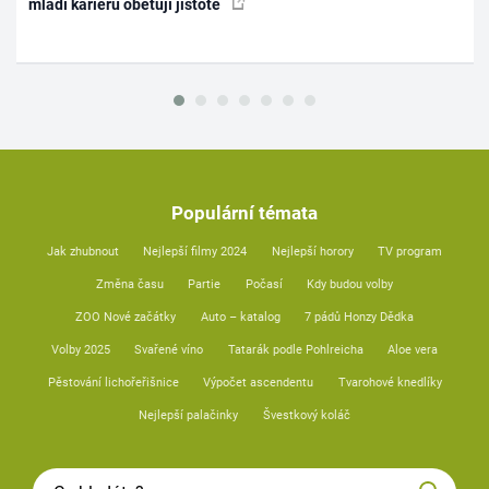
mladí kariéru obětují jistotě
Populární témata
Jak zhubnout
Nejlepší filmy 2024
Nejlepší horory
TV program
Změna času
Partie
Počasí
Kdy budou volby
ZOO Nové začátky
Auto – katalog
7 pádů Honzy Dědka
Volby 2025
Svařené víno
Tatarák podle Pohlreicha
Aloe vera
Pěstování lichořeřišnice
Výpočet ascendentu
Tvarohové knedlíky
Nejlepší palačinky
Švestkový koláč