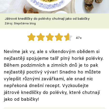
Škola vaření
Recepty z TV
Játrové knedlíčky do polévky chutnají jako od babičky
Zdroj: Slepičárna blog
Speciál: Cuketa
47x
Těhotnej kuchař
Nevíme jak vy, ale s víkendovým obědem si
Sledujte prima+
nejčastěji spojujeme talíř plný horké polévky.
Během podzimních a zimních dnů je to pak
Přihlášení
nejčastěji poctivý vývar! Snadno ho můžete
vylepšit různými zavářkami, ale snad nic
nepřekoná dnešní recept. Vyzkoušejte
Sledujte nás
játrové knedlíčky do polévky, které chutnají
jako od babičky!