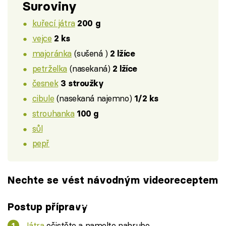
Suroviny
kuřecí játra
200 g
vejce
2 ks
majoránka
(sušená )
2 lžíce
petrželka
(nasekaná)
2 lžíce
česnek
3 stroužky
cibule
(nasekaná najemno)
1/2 ks
strouhanka
100 g
sůl
pepř
Nechte se vést návodným videoreceptem
Failed to fetch
Postup přípravy
Játra
očistěte a namelte nahrubo.