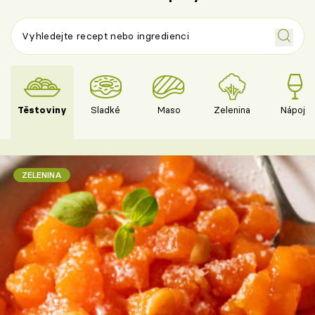
Těstoviny
Sladké
Maso
Zelenina
Nápoje
ZELENINA