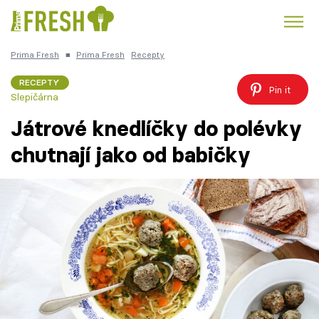
Prima Fresh
■
Prima Fresh
Recepty
Kuře
Polévky k večeři
Rychlé večeře
Trendy:
RECEPTY
Pin it
Slepičárna
Česká kuchyně
Čokoláda
Játrové knedlíčky do polévky
chutnají jako od babičky
Témata
Recepty
Články
TV Program