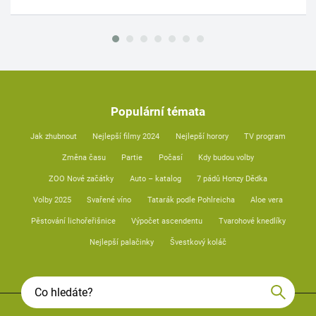
Populární témata
Jak zhubnout
Nejlepší filmy 2024
Nejlepší horory
TV program
Změna času
Partie
Počasí
Kdy budou volby
ZOO Nové začátky
Auto – katalog
7 pádů Honzy Dědka
Volby 2025
Svařené víno
Tatarák podle Pohlreicha
Aloe vera
Pěstování lichořeřišnice
Výpočet ascendentu
Tvarohové knedlíky
Nejlepší palačinky
Švestkový koláč