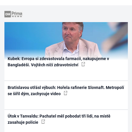
Kubek: Evropa si zdevastovala farmacii, nakupujeme v
Bangladéši. Vojtěch ničí zdravotnictví
Bratislavou otřásl výbuch: Hořela rafinerie Slovnaft. Metropolí
se šířil dým, zachycuje video
Útok v Tanvaldu: Pachatel měl pobodat tři lidi, na místě
zasahuje policie