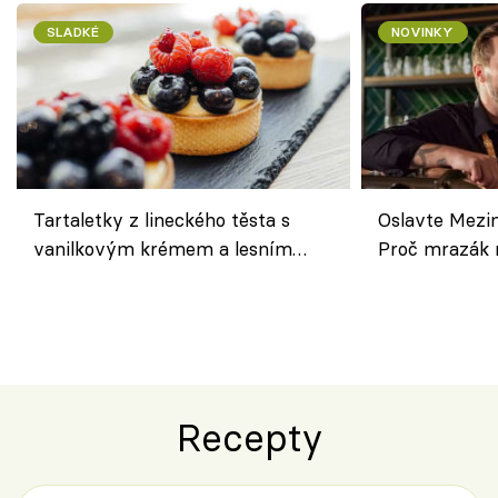
SLADKÉ
NOVINKY
Tartaletky z lineckého těsta s
Oslavte Mezin
vanilkovým krémem a lesním
Proč mrazák n
ovocem podle Bread Society
horku vsadit 
Recepty