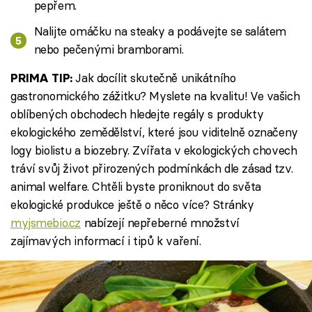
pepřem.
Nalijte omáčku na steaky a podávejte se salátem
nebo pečenými bramborami.
Jak docílit skutečně unikátního
PRIMA TIP:
gastronomického zážitku? Myslete na kvalitu! Ve vašich
oblíbených obchodech hledejte regály s produkty
ekologického zemědělství, které jsou viditelně označeny
logy biolistu a biozebry. Zvířata v ekologických chovech
tráví svůj život přirozených podmínkách dle zásad tzv.
animal welfare. Chtěli byste proniknout do světa
ekologické produkce ještě o něco více? Stránky
myjsmebio.cz
nabízejí nepřeberné množství
zajímavých informací i tipů k vaření.