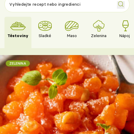
Těstoviny
Sladké
Maso
Zelenina
Nápoje
ZELENINA