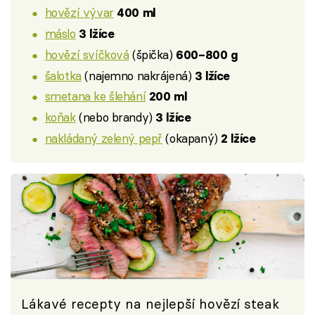
hovězí vývar
400 ml
máslo
3 lžíce
hovězí svíčková
(špička)
600–800 g
šalotka
(najemno nakrájená)
3 lžíce
smetana ke šlehání
200 ml
koňak
(nebo brandy)
3 lžíce
nakládaný zelený pepř
(okapaný)
2 lžíce
Lákavé recepty na nejlepší hovězí steak