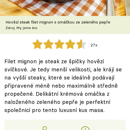
Škola vaření
Recepty z TV
Hovězí steak filet mignon s omáčkou ze zeleného pepře
Zdroj: My jsme bio
Speciál: Cuketa
27x
Těhotnej kuchař
Filet mignon je steak ze špičky hovězí
Sledujte prima+
svíčkové. Je tedy menší velikosti, ale krájí se
na vyšší steaky, které se ideálně podávají
Přihlášení
připravené méně nebo maximálně středně
propečené. Delikátní krémová omáčka z
naloženého zeleného pepře je perfektní
Sledujte nás
společnicí pro tento luxusní kus masa.