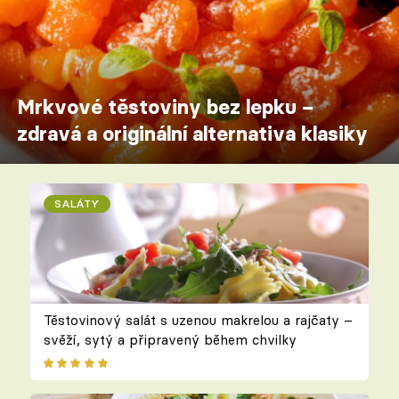
Mrkvové těstoviny bez lepku –
zdravá a originální alternativa klasiky
SALÁTY
Těstovinový salát s uzenou makrelou a rajčaty –
svěží, sytý a připravený během chvilky