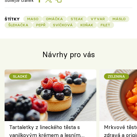
Sdílejte článek
ŠTÍTKY
MASO
OMÁČKA
STEAK
VÝVAR
MÁSLO
ŠLEHAČKA
PEPŘ
SVÍČKOVÁ
KOŇAK
FILET
Návrhy pro vás
SLADKÉ
ZELENINA
Tartaletky z lineckého těsta s
Mrkvové těst
vanilkovým krémem a lesním
zdravá a origi