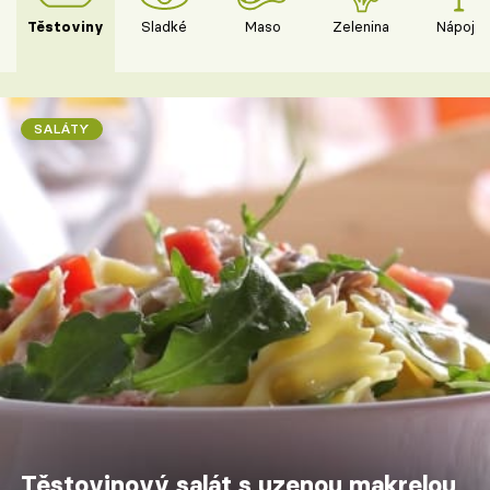
Těstoviny
Sladké
Maso
Zelenina
Nápoje
SALÁTY
Těstovinový salát s uzenou makrelou