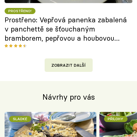
PROSTŘENO!
Prostřeno: Vepřová panenka zabalená
v panchettě se šťouchaným
bramborem, pepřovou a houbovou
omáčkou
ZOBRAZIT DALŠÍ
Návrhy pro vás
SLADKÉ
PŘÍLOHY