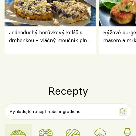
Jednoduchý borůvkový koláč s
Rýžové burge
drobenkou – vláčný moučník plný
masem a mrk
ovoce
salátem – leh
Recepty