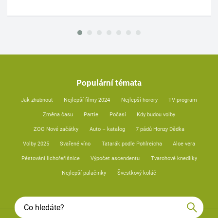
Populární témata
Jak zhubnout
Nejlepší filmy 2024
Nejlepší horory
TV program
Změna času
Partie
Počasí
Kdy budou volby
ZOO Nové začátky
Auto – katalog
7 pádů Honzy Dědka
Volby 2025
Svařené víno
Tatarák podle Pohlreicha
Aloe vera
Pěstování lichořeřišnice
Výpočet ascendentu
Tvarohové knedlíky
Nejlepší palačinky
Švestkový koláč