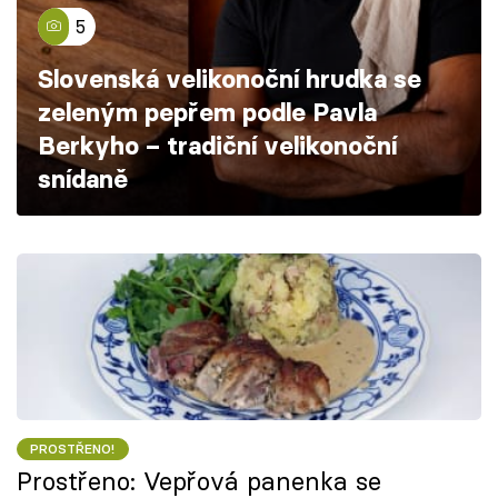
Škola vaření
5
Slovenská velikonoční hrudka se
Recepty z TV
zeleným pepřem podle Pavla
Speciál: Cuketa
Berkyho – tradiční velikonoční
snídaně
Těhotnej kuchař
Sledujte prima+
Přihlášení
Sledujte nás
PROSTŘENO!
Prostřeno: Vepřová panenka se