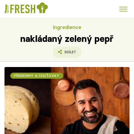
Ingredience
Kuře
Polévky k večeři
Rychlé večeře
Trendy:
nakládaný zelený pepř
Česká kuchyně
Čokoláda
SDÍLET
PŘEDKRMY A CHUŤOVKY
Témata
Recepty
Články
TV Program