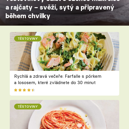
a rajčaty – svěží, sytý a připravený
během chvilky
TĚSTOVINY
Rychlá a zdravá večeře: Farfalle s pórkem
a lososem, které zvládnete do 30 minut
TĚSTOVINY