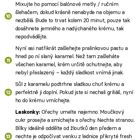
Mixujte ho pomocí balónové metly / ručním
šlehačem, dokud krásně nenabyde na objemu a
nezbělá. Bude to trvat kolem 20 minut, pouze tak
dosáhnete jemného a nadýchaného krému, tak
nepodvádějte.
Nyní asi natřikrát zašlehejte pralinkovou pastu a
hned po ní slaný karamel. Než tam zašleháte
všechen karamel, krém určitě ochutnejte, aby
nebyl přeslazený – každý sladkost vnímá jinak.
Sůl z karamelu podtrhne sladkou chuť krému a
perfektně ji doplní. Pokud jste si nechali griliáš, nyní
ho do krému vmíchejte.
Ořechy umelte najemno. Moučkový
Laskonky:
cukr prosejte a smíchejte s ořechy. Nechte stranou.
Bílky ideálně oddělte od žloutků den předem a
nechte je odpočívat venku z lednice přikryté fresh