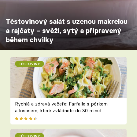
Těstovinový salát s uzenou makrelou
a rajčaty – svěží, sytý a připravený
během chvilky
TĚSTOVINY
Rychlá a zdravá večeře: Farfalle s pórkem
a lososem, které zvládnete do 30 minut
TĚSTOVINY