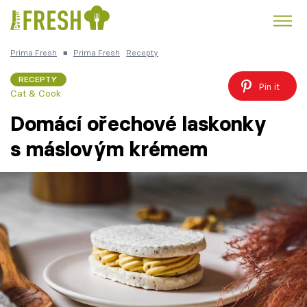
Prima Fresh
■
Prima Fresh
Recepty
Kuře
Polévky k večeři
Rychlé večeře
Trendy:
RECEPTY
Pin it
Cat & Cook
Česká kuchyně
Čokoláda
Domácí ořechové laskonky
s máslovým krémem
Témata
Recepty
Články
TV Program