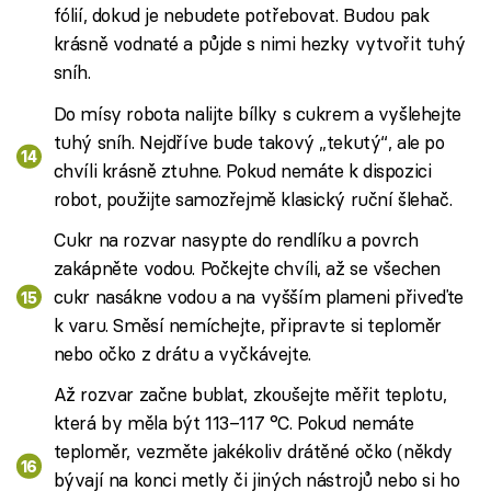
fólií, dokud je nebudete potřebovat. Budou pak
krásně vodnaté a půjde s nimi hezky vytvořit tuhý
sníh.
Do mísy robota nalijte bílky s cukrem a vyšlehejte
tuhý sníh. Nejdříve bude takový „tekutý“, ale po
chvíli krásně ztuhne. Pokud nemáte k dispozici
robot, použijte samozřejmě klasický ruční šlehač.
Cukr na rozvar nasypte do rendlíku a povrch
zakápněte vodou. Počkejte chvíli, až se všechen
cukr nasákne vodou a na vyšším plameni přiveďte
k varu. Směsí nemíchejte, připravte si teploměr
nebo očko z drátu a vyčkávejte.
Až rozvar začne bublat, zkoušejte měřit teplotu,
která by měla být 113–117 °C. Pokud nemáte
teploměr, vezměte jakékoliv drátěné očko (někdy
bývají na konci metly či jiných nástrojů nebo si ho