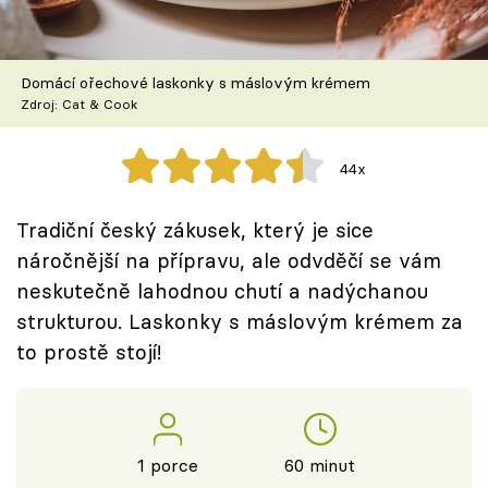
Škola vaření
Recepty z TV
Domácí ořechové laskonky s máslovým krémem
Zdroj: Cat & Cook
Speciál: Cuketa
44x
Těhotnej kuchař
Tradiční český zákusek, který je sice
Sledujte prima+
náročnější na přípravu, ale odvděčí se vám
neskutečně lahodnou chutí a nadýchanou
Přihlášení
strukturou. Laskonky s máslovým krémem za
to prostě stojí!
Sledujte nás
1 porce
60 minut