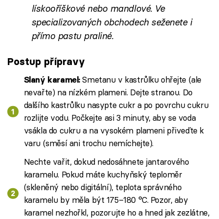
lískooříškové nebo mandlové. Ve
specializovaných obchodech seženete i
přímo pastu praliné.
Postup přípravy
Smetanu v kastrůlku ohřejte (ale
Slaný karamel:
nevařte) na nízkém plameni. Dejte stranou. Do
dalšího kastrůlku nasypte cukr a po povrchu cukru
rozlijte vodu. Počkejte asi 3 minuty, aby se voda
vsákla do cukru a na vysokém plameni přiveďte k
varu (směsí ani trochu nemíchejte).
Nechte vařit, dokud nedosáhnete jantarového
karamelu. Pokud máte kuchyňský teploměr
(skleněný nebo digitální), teplota správného
karamelu by měla být 175–180 °C. Pozor, aby
karamel nezhořkl, pozorujte ho a hned jak zezlátne,