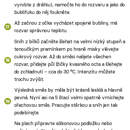
vyrobte z drátku), namočte ho do rozvaru a jako do
bublifuku do něj foukněte.
Až začnou z očka vycházet spojené bubliny, má
rozvar správnou teplotu.
Sníh z bílků začněte šlehat na velmi nízký stupeň a
tenoučkým pramínkem po hraně misky vlévejte
cukrový rozvar. Až do směsi nalijete všechen
rozvar, přidejte půl lžičky kvasného octa a šlehejte
do zchladnutí – cca do 30 °C. Intenzitu můžete
trochu zvýšit.
Výsledná směs by měla být krásně lesklá a hlavně
pevná. Nyní asi na 5 štací velmi opatrně vmíchejte
ořechovou směs. Pracujte stěrkou a sníh jen tak
podebírejte.
Na plech připravte silikonovou podložku nebo