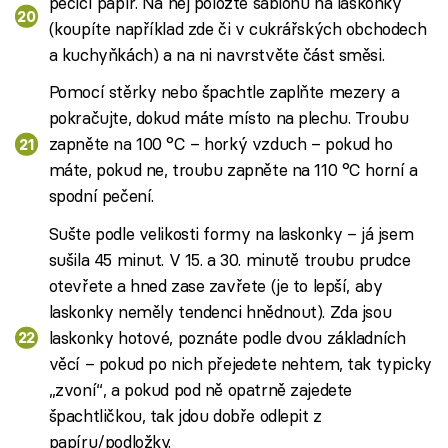
pečicí papír. Na něj položte šablonu na laskonky
(koupíte například zde či v cukrářských obchodech
a kuchyňkách) a na ni navrstvěte část směsi.
Pomocí stěrky nebo špachtle zaplňte mezery a
pokračujte, dokud máte místo na plechu. Troubu
zapněte na 100 °C – horký vzduch – pokud ho
máte, pokud ne, troubu zapněte na 110 °C horní a
spodní pečení.
Sušte podle velikosti formy na laskonky – já jsem
sušila 45 minut. V 15. a 30. minutě troubu prudce
otevřete a hned zase zavřete (je to lepší, aby
laskonky neměly tendenci hnědnout). Zda jsou
laskonky hotové, poznáte podle dvou základních
věcí – pokud po nich přejedete nehtem, tak typicky
„zvoní“, a pokud pod ně opatrně zajedete
špachtličkou, tak jdou dobře odlepit z
papíru/podložky.