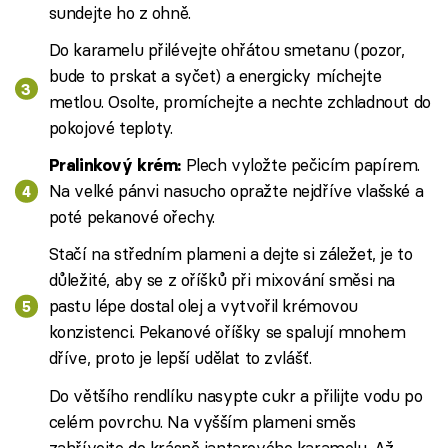
sundejte ho z ohně.
Do karamelu přilévejte ohřátou smetanu (pozor,
bude to prskat a syčet) a energicky míchejte
metlou. Osolte, promíchejte a nechte zchladnout do
pokojové teploty.
Plech vyložte pečicím papírem.
Pralinkový krém:
Na velké pánvi nasucho opražte nejdříve vlašské a
poté pekanové ořechy.
Stačí na středním plameni a dejte si záležet, je to
důležité, aby se z oříšků při mixování směsi na
pastu lépe dostal olej a vytvořil krémovou
konzistenci. Pekanové oříšky se spalují mnohem
dříve, proto je lepší udělat to zvlášť.
Do většího rendlíku nasypte cukr a přilijte vodu po
celém povrchu. Na vyšším plameni směs
zahřívejte do krásně jantarového karamelu. Až