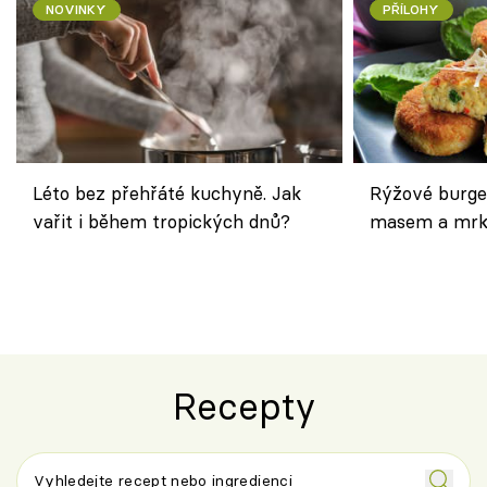
NOVINKY
PŘÍLOHY
Léto bez přehřáté kuchyně. Jak
Rýžové burge
vařit i během tropických dnů?
masem a mrk
salátem – leh
Recepty