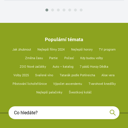
Populární témata
Jak zhubnout
Nejlepší filmy 2024
Nejlepší horory
TV program
Změna času
Partie
Počasí
Kdy budou volby
ZOO Nové začátky
Auto – katalog
7 pádů Honzy Dědka
Volby 2025
Svařené víno
Tatarák podle Pohlreicha
Aloe vera
Pěstování lichořeřišnice
Výpočet ascendentu
Tvarohové knedlíky
Nejlepší palačinky
Švestkový koláč