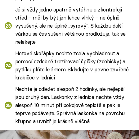
Já si vždy jednu opatrně vytáhnu a zkontroluji
střed – měl by být jen lehce vlhký – ne úplně
vysušený, ale ne úplně „syrový“. S každou další
várkou se čas sušení většinou prodlužuje, tak se
nelekejte.
Hotové skořápky nechte zcela vychladnout a
pomocí ozdobné trezírovací špičky (zdobičky) a
pytlíku plňte krémem. Skladujte v pevně zavřené
krabičce v lednici.
Nechte je odležet alespoň 2 hodinky, ale nejlepší
jsou druhý den. Laskonky z lednice nechte vždy
alespoň 10 minut při pokojové teplotě a pak je
teprve podávejte. Správná laskonka na povrchu
křupne a uvnitř je krásně vláčná.