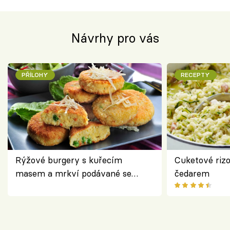
Návrhy pro vás
PŘÍLOHY
RECEPTY
Rýžové burgery s kuřecím
Cuketové rizo
masem a mrkví podávané se
čedarem
salátem – lehká a chutná večeře