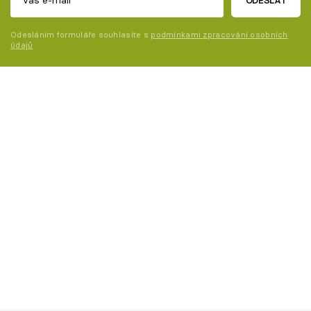
ODESLAT
Odesláním formuláře souhlasíte s
podmínkami zpracování osobních
údajů