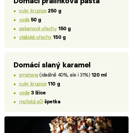
Domácí pralinková pasta
cukr krupice
250 g
voda
50 g
pekanové ořechy
150 g
vlašské ořechy
150 g
Domácí slaný karamel
smetana
(ideálně 40%, ale i 31%)
120 ml
cukr krupice
110 g
voda
3 lžíce
mořská sůl
špetka