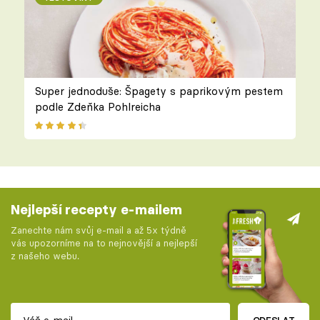
Super jednoduše: Špagety s paprikovým pestem
podle Zdeňka Pohlreicha
Nejlepší recepty e-mailem
Zanechte nám svůj e-mail a až 5x týdně
vás upozorníme na to nejnovější a nejlepší
z našeho webu.