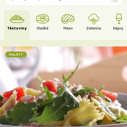
Těstoviny
Sladké
Maso
Zelenina
Nápoje
SALÁTY