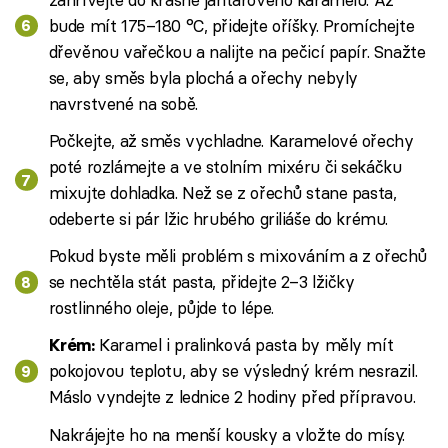
bude mít 175–180 °C, přidejte oříšky. Promíchejte
dřevěnou vařečkou a nalijte na pečicí papír. Snažte
se, aby směs byla plochá a ořechy nebyly
navrstvené na sobě.
Počkejte, až směs vychladne. Karamelové ořechy
poté rozlámejte a ve stolním mixéru či sekáčku
mixujte dohladka. Než se z ořechů stane pasta,
odeberte si pár lžic hrubého griliáše do krému.
Pokud byste měli problém s mixováním a z ořechů
se nechtěla stát pasta, přidejte 2–3 lžičky
rostlinného oleje, půjde to lépe.
Karamel i pralinková pasta by měly mít
Krém:
pokojovou teplotu, aby se výsledný krém nesrazil.
Máslo vyndejte z lednice 2 hodiny před přípravou.
Nakrájejte ho na menší kousky a vložte do mísy.