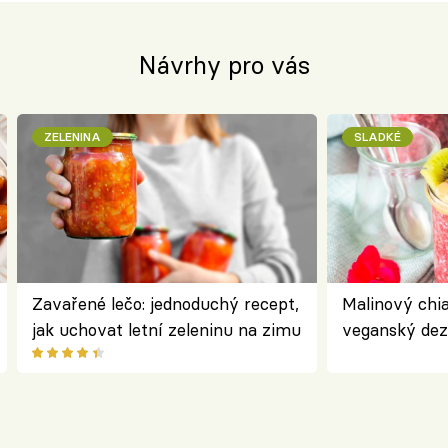
Návrhy pro vás
ZELENINA
SLADKÉ
Zavařené lečo: jednoduchý recept,
Malinový chi
jak uchovat letní zeleninu na zimu
veganský dez
ořechů