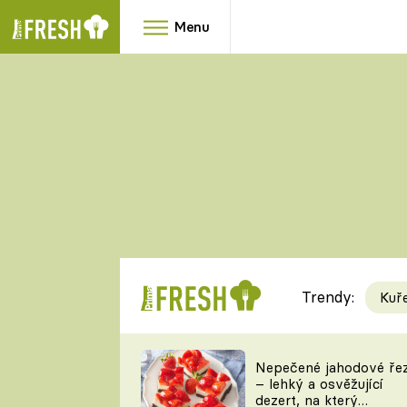
Menu
Přílohy
Polévky
HRANOLKY
ČESKÁ KLASIKA
KNEDLÍKY
SILNÉ VÝVARY
KAŠE
KRÉMOVÉ
Trendy:
Kuř
Nepečené jahodové ře
– lehký a osvěžující
dezert, na který
Videorecepty
Tipy a triky