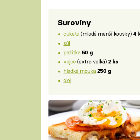
Suroviny
cuketa
(mladé menší kousky)
4 
sůl
pažitka
50 g
vejce
(extra velká)
2 ks
hladká mouka
250 g
olej