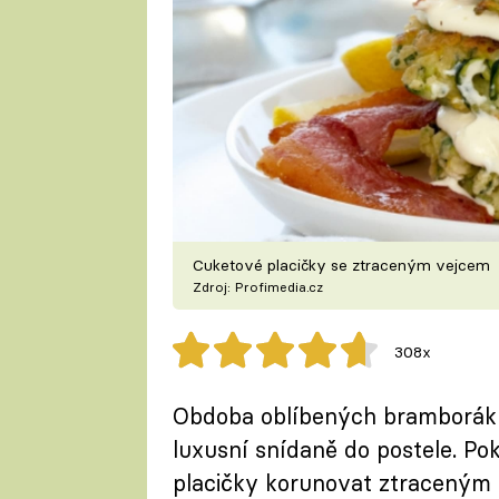
Cuketové placičky se ztraceným vejcem
Zdroj: Profimedia.cz
308x
Obdoba oblíbených bramboráků 
luxusní snídaně do postele. P
placičky korunovat ztraceným 