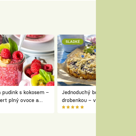
SLADKÉ
a pudink s kokosem –
Jednoduchý borůvkový koláč s
ert plný ovoce a
drobenkou – vláčný moučník p
ovoce