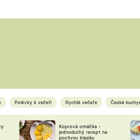
Saláty
Populárn
kuchaři
TĚSTOVINY
ZDENĚK
SLADKÉ
POHLREICH
BEZMASÁ JÍDLA
JAROSLAV 
KAROLÍNA
KAMBERSK
e
Polévky k večeři
Rychlé večeře
Česká kuchy
zy
Koprová omáčka -
jednoduchý recept na
poctivou klasiku
Novinky