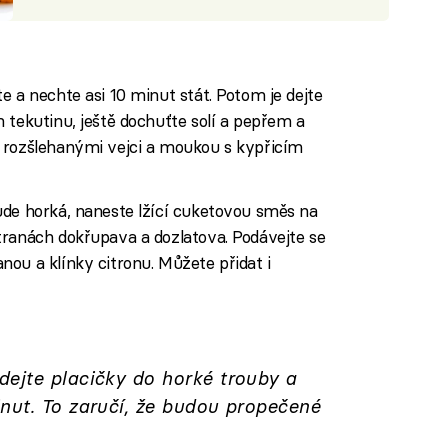
e a nechte asi 10 minut stát. Potom je dejte
 tekutinu, ještě dochuťte solí a pepřem a
 rozšlehanými vejci a moukou s kypřicím
ude horká, naneste lžící cuketovou směs na
tranách dokřupava a dozlatova. Podávejte se
ou a klínky citronu. Můžete přidat i
ejte placičky do horké trouby a
nut. To zaručí, že budou propečené