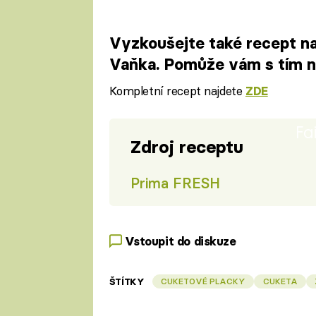
Vyzkoušejte také recept n
Vaňka. Pomůže vám s tím 
Kompletní recept najdete
ZDE
Fa
Zdroj receptu
Prima FRESH
Vstoupit do diskuze
ŠTÍTKY
CUKETOVÉ PLACKY
CUKETA