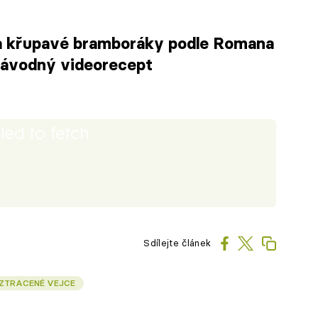
a křupavé bramboráky podle Romana
návodný videorecept
iled to fetch
Sdílejte článek
ZTRACENÉ VEJCE