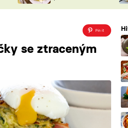
BLOG
ŠÉFREDAKTORKY
Hi
SOUTĚŽ FRESH
Pin it
ČASOPIS
ičky se ztraceným