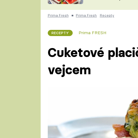
nepotřebujete troubu
TEĎ VAŘÍ ŠÉF!
KAM ZA JÍDLEM
Prima Fresh
■
Prima Fresh
Recepty
ČESKO NA TALÍŘI
VYCHYTÁVKY
Prima FRESH
RECEPTY
KAROLÍNA,
NA NÁKUPECH
DOMÁCÍ
Cuketové plac
KUCHAŘKA
vejcem