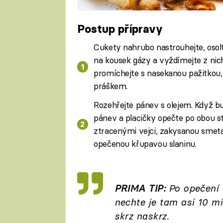
Postup přípravy
Cukety nahrubo nastrouhejte, osolt
na kousek gázy a vyždímejte z nich
promíchejte s nasekanou pažitkou,
práškem.
Rozehřejte pánev s olejem. Když b
pánev a placičky opečte po obou s
ztracenými vejci, zakysanou smetan
opečenou křupavou slaninu.
PRIMA TIP:
Po opečení d
nechte je tam asi 10 mi
skrz naskrz.