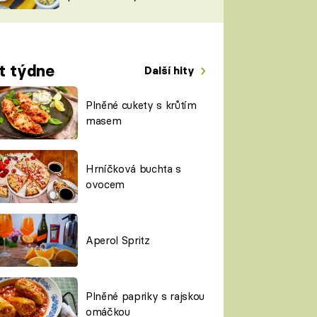
t týdne
Další hity
Plněné cukety s krůtím
masem
Hrníčková buchta s
ovocem
Aperol Spritz
Plněné papriky s rajskou
omáčkou