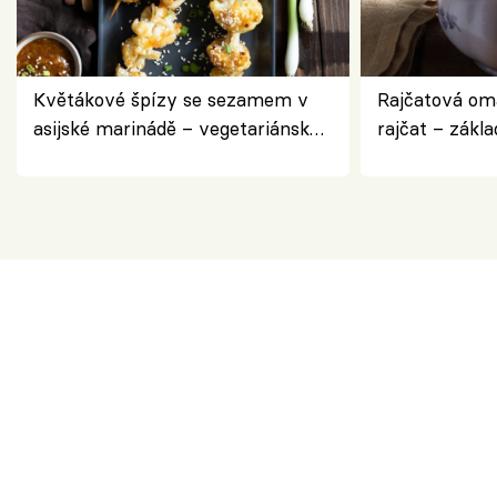
Květákové špízy se sezamem v
Rajčatová om
asijské marinádě – vegetariánská
rajčat – zákla
chuťovka z grilu