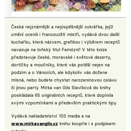
Česká nejznámější a nejúspěšnější cukrářka, jejíž
umění ocenili i francouzští mistři, vydává dvou další
kuchařku, která názvem, grafikou i výběrem receptů
navazuje na loňský titul Famózní! V této knize
představuje české, moravské i světové dezerty,
dortíčky a moučníky, které vás potěší nejen na
podzim a o Vánocích, ale kdykoliv vás dožene
mlsná, nebo budete chystat narozeninovou oslavu
či jinou party. Mirka van Gils Slavíková do knihy
poskládala 65 originálních receptů, které doplnila
svými vzpomínkami a především praktickými tipy.
Vydává nakladatelství 103 media a na
www.mirkavangils.cz
knihu koupíte i s podpisem