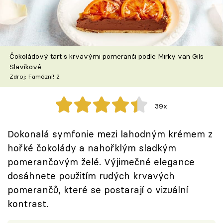
Škola vaření
Recepty z TV
Čokoládový tart s krvavými pomeranči podle Mirky van Gils
Speciál: Cuketa
Slavíkové
Zdroj: Famózní! 2
Těhotnej kuchař
39x
Sledujte prima+
Dokonalá symfonie mezi lahodným krémem z
Přihlášení
hořké čokolády a nahořklým sladkým
pomerančovým želé. Výjimečné elegance
dosáhnete použitím rudých krvavých
Sledujte nás
pomerančů, které se postarají o vizuální
kontrast.