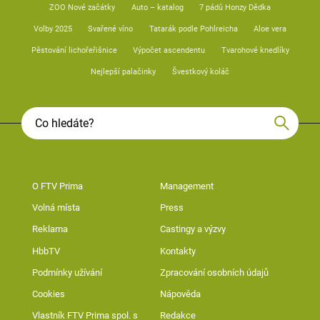
ZOO Nové začátky
Auto – katalog
7 pádů Honzy Dědka
Volby 2025
Svařené víno
Tatarák podle Pohlreicha
Aloe vera
Pěstování lichořeřišnice
Výpočet ascendentu
Tvarohové knedlíky
Nejlepší palačinky
Švestkový koláč
O FTV Prima
Management
Volná místa
Press
Reklama
Castingy a výzvy
HbbTV
Kontakty
Podmínky užívání
Zpracování osobních údajů
Cookies
Nápověda
Vlastník FTV Prima spol. s
Redakce