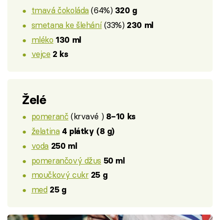
tmavá čokoláda
(64%)
320 g
smetana ke šlehání
(33%)
230 ml
mléko
130 ml
vejce
2 ks
Želé
pomeranč
(krvavé )
8–10 ks
želatina
4 plátky (8 g)
voda
250 ml
pomerančový džus
50 ml
moučkový cukr
25 g
med
25 g