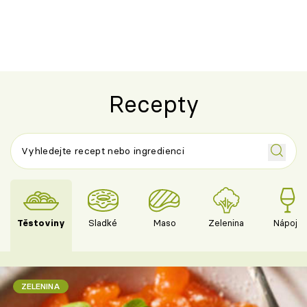
chuťovka z grilu
Recepty
Těstoviny
Sladké
Maso
Zelenina
Nápoje
ZELENINA