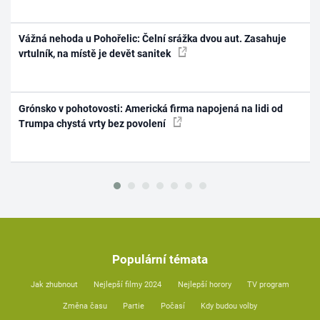
Vážná nehoda u Pohořelic: Čelní srážka dvou aut. Zasahuje
vrtulník, na místě je devět sanitek
Grónsko v pohotovosti: Americká firma napojená na lidi od
Trumpa chystá vrty bez povolení
Populární témata
Jak zhubnout
Nejlepší filmy 2024
Nejlepší horory
TV program
Změna času
Partie
Počasí
Kdy budou volby