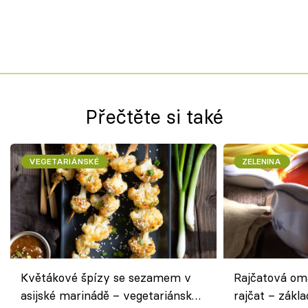
Přečtěte si také
VEGETARIÁNSKÉ
ZELENINA
Květákové špízy se sezamem v
Rajčatová om
asijské marinádě – vegetariánská
rajčat – zákla