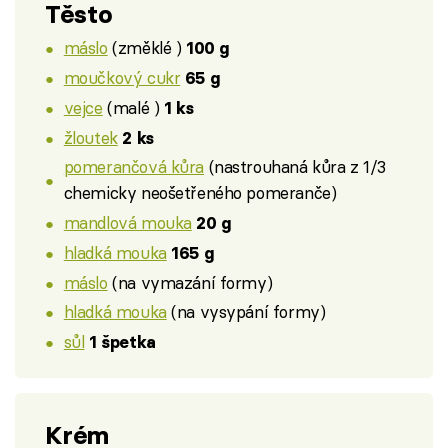
Těsto
máslo
(změklé )
100 g
moučkový cukr
65 g
vejce
(malé )
1 ks
žloutek
2 ks
pomerančová kůra
(nastrouhaná kůra z 1/3
chemicky neošetřeného pomeranče)
mandlová mouka
20 g
hladká mouka
165 g
máslo
(na vymazání formy)
hladká mouka
(na vysypání formy)
sůl
1 špetka
Krém