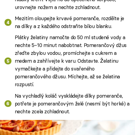
urovnejte nožem a nechte zchladnout.
Mezitím oloupejte krvavé pomeranče, rozdělte je
na dílky a z každého odstraňte bílou blanku.
Plátky želatiny namočte do 50 ml studené vody a
nechte 5–10 minut nabobtnat. Pomerančový džus
zřeďte zbylou vodou, promíchejte s cukrem a
medem a zahřívejte k varu. Odstavte. Želatinu
vymačkejte a přidejte do svařeného
pomerančového džusu. Míchejte, až se želatina
rozpustí.
Na vychladlý koláč vyskládejte dílky pomeranče,
potřete je pomerančovým želé (nesmí být horké) a
nechte zcela zchladnout.