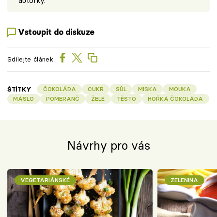
autorky.
Vstoupit do diskuze
Sdílejte článek
ŠTÍTKY
ČOKOLÁDA
CUKR
SŮL
MISKA
MOUKA
MÁSLO
POMERANČ
ŽELÉ
TĚSTO
HOŘKÁ ČOKOLÁDA
Návrhy pro vás
VEGETARIÁNSKÉ
ZELENINA