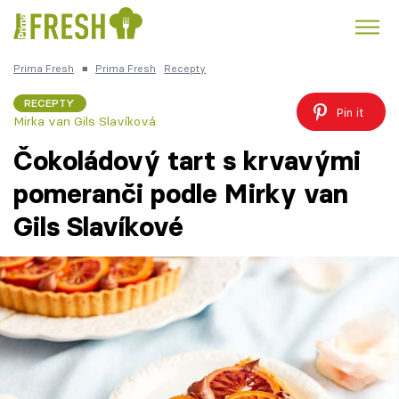
Prima Fresh
■
Prima Fresh
Recepty
Kuře
Polévky k večeři
Rychlé večeře
Trendy:
RECEPTY
Pin it
Mirka van Gils Slavíková
Česká kuchyně
Čokoláda
Čokoládový tart s krvavými
pomeranči podle Mirky van
Gils Slavíkové
Témata
Recepty
Články
TV Program