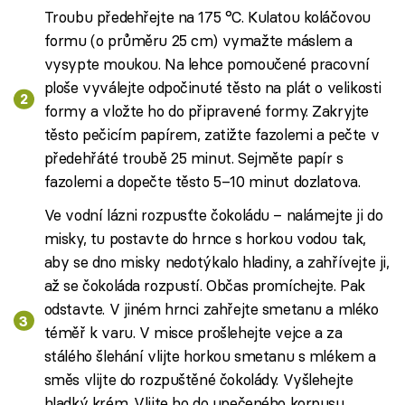
Troubu předehřejte na 175 °C. Kulatou koláčovou
formu (o průměru 25 cm) vymažte máslem a
vysypte moukou. Na lehce pomoučené pracovní
ploše vyválejte odpočinuté těsto na plát o velikosti
formy a vložte ho do připravené formy. Zakryjte
těsto pečicím papírem, zatižte fazolemi a pečte v
předehřáté troubě 25 minut. Sejměte papír s
fazolemi a dopečte těsto 5–10 minut dozlatova.
Ve vodní lázni rozpusťte čokoládu – nalámejte ji do
misky, tu postavte do hrnce s horkou vodou tak,
aby se dno misky nedotýkalo hladiny, a zahřívejte ji,
až se čokoláda rozpustí. Občas promíchejte. Pak
odstavte. V jiném hrnci zahřejte smetanu a mléko
téměř k varu. V misce prošlehejte vejce a za
stálého šlehání vlijte horkou smetanu s mlékem a
směs vlijte do rozpuštěné čokolády. Vyšlehejte
hladký krém. Vlijte ho do upečeného korpusu,