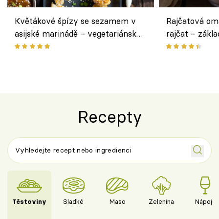
Květákové špízy se sezamem v
Rajčatová om
asijské marinádě – vegetariánská
rajčat – zákla
chuťovka z grilu
Recepty
Těstoviny
Sladké
Maso
Zelenina
Nápoje