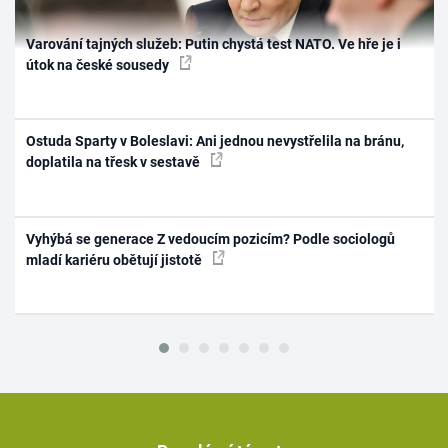
Varování tajných služeb: Putin chystá test NATO. Ve hře je i
útok na české sousedy
Ostuda Sparty v Boleslavi: Ani jednou nevystřelila na bránu,
doplatila na třesk v sestavě
Vyhýbá se generace Z vedoucím pozicím? Podle sociologů
mladí kariéru obětují jistotě