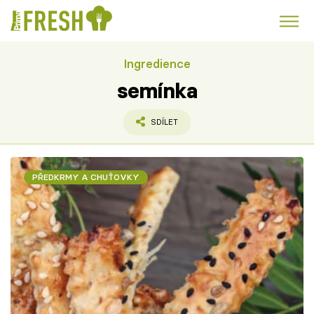
Ingredience
Kuře
Polévky k večeři
Rychlé večeře
Trendy:
semínka
Česká kuchyně
Čokoláda
SDÍLET
PŘEDKRMY A CHUŤOVKY
Témata
Recepty
Články
TV Program