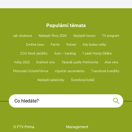
Populární témata
Jak zhubnout
Nejlepší filmy 2024
Nejlepší horory
TV program
Změna času
Partie
Počasí
Kdy budou volby
ZOO Nové začátky
Auto – katalog
7 pádů Honzy Dědka
Volby 2025
Svařené víno
Tatarák podle Pohlreicha
Aloe vera
Pěstování lichořeřišnice
Výpočet ascendentu
Tvarohové knedlíky
Nejlepší palačinky
Švestkový koláč
O FTV Prima
Management