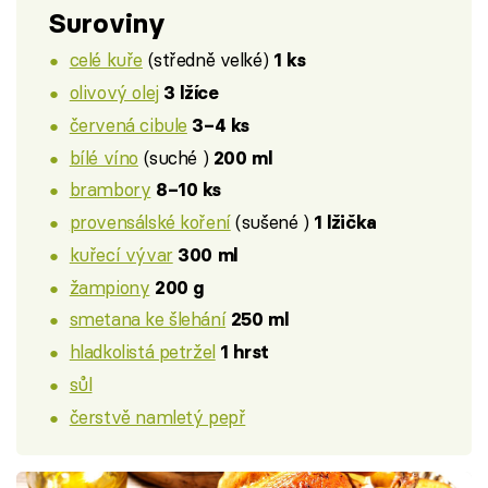
Suroviny
celé kuře
(středně velké)
1 ks
olivový olej
3 lžíce
červená cibule
3–4 ks
bílé víno
(suché )
200 ml
brambory
8–10 ks
provensálské koření
(sušené )
1 lžička
kuřecí vývar
300 ml
žampiony
200 g
smetana ke šlehání
250 ml
hladkolistá petržel
1 hrst
sůl
čerstvě namletý pepř