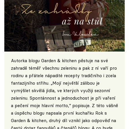
Autorka blogu Garden & kitchen pěstuje na své
zahradě téměř všechnu zeleninu a pak z ní vaří pro
rodinu a přátele nápadité recepty tradičního i zcela
fantazijního střihu. „Mojí největší zálibou je
vymýšlet skvělá jídla, ve kterých využiji sezonní
zeleninu. Spontánnost a jednoduchost je při vaření
a pečení moje hlavní motto,“ popisuje. Z této vášně
a úspěchu blogu napsala první kuchařku Rok s
Garden & kitchen, druhý díl vznikl jako odpověď na
častý dotaz fanoušků a čtenářů blogu: A co bude