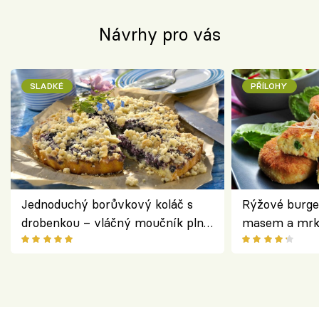
Návrhy pro vás
SLADKÉ
PŘÍLOHY
Jednoduchý borůvkový koláč s
Rýžové burge
drobenkou – vláčný moučník plný
masem a mrk
ovoce
salátem – leh