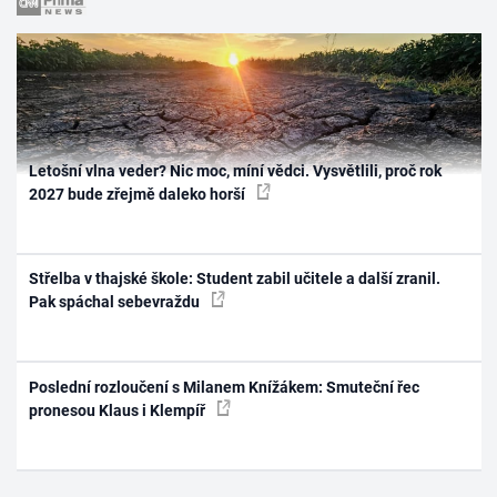
Letošní vlna veder? Nic moc, míní vědci. Vysvětlili, proč rok
2027 bude zřejmě daleko horší
Střelba v thajské škole: Student zabil učitele a další zranil.
Pak spáchal sebevraždu
Poslední rozloučení s Milanem Knížákem: Smuteční řec
pronesou Klaus i Klempíř