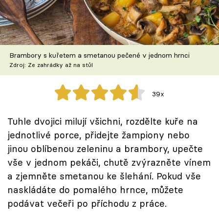
Škola vaření
Recepty z TV
Brambory s kuřetem a smetanou pečené v jednom hrnci
Speciál: Cuketa
Zdroj: Ze zahrádky až na stůl
Těhotnej kuchař
39x
Sledujte prima+
Tuhle dvojici milují všichni, rozdělte kuře na
jednotlivé porce, přidejte žampiony nebo
Přihlášení
jinou oblíbenou zeleninu a brambory, upečte
vše v jednom pekáči, chutě zvýrazněte vínem
Sledujte nás
a zjemněte smetanou ke šlehání. Pokud vše
naskládáte do pomalého hrnce, můžete
podávat večeři po příchodu z práce.