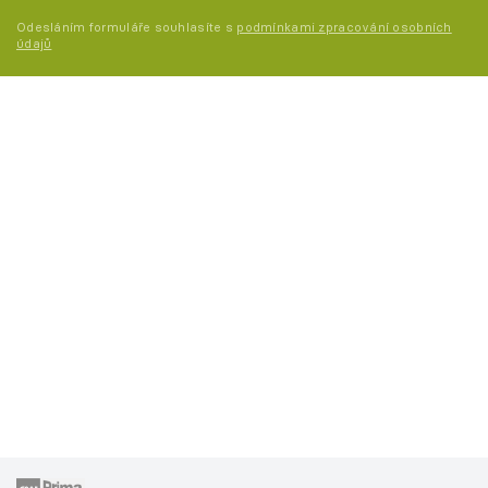
Odesláním formuláře souhlasíte s
podmínkami zpracování osobních
údajů