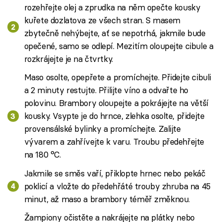
rozehřejte olej a zprudka na něm opečte kousky
kuřete dozlatova ze všech stran. S masem
zbytečně nehýbejte, ať se nepotrhá, jakmile bude
opečené, samo se odlepí. Mezitím oloupejte cibule a
rozkrájejte je na čtvrtky.
Maso osolte, opepřete a promíchejte. Přidejte cibuli
a 2 minuty restujte. Přilijte víno a odvařte ho
polovinu. Brambory oloupejte a pokrájejte na větší
kousky. Vsypte je do hrnce, zlehka osolte, přidejte
provensálské bylinky a promíchejte. Zalijte
vývarem a zahřívejte k varu. Troubu předehřejte
na 180 °C.
Jakmile se směs vaří, přiklopte hrnec nebo pekáč
poklicí a vložte do předehřáté trouby zhruba na 45
minut, až maso a brambory téměř změknou.
Žampiony očistěte a nakrájejte na plátky nebo