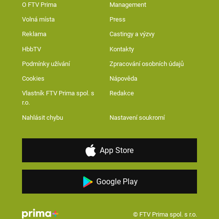
O FTV Prima
Management
Volná místa
Press
Reklama
Castingy a výzvy
HbbTV
Kontakty
Podmínky užívání
Zpracování osobních údajů
Cookies
Nápověda
Vlastník FTV Prima spol. s
Redakce
r.o.
Nahlásit chybu
Nastavení soukromí
App Store
Google Play
© FTV Prima spol. s r.o.