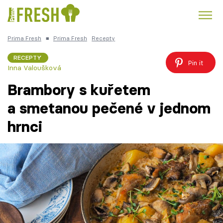
Prima Fresh
■
Prima Fresh
Recepty
Kuře
Polévky k večeři
Rychlé večeře
Trendy:
RECEPTY
Pin it
Inna Valoušková
Česká kuchyně
Čokoláda
Brambory s kuřetem
a smetanou pečené v jednom
hrnci
Témata
Recepty
Články
TV Program