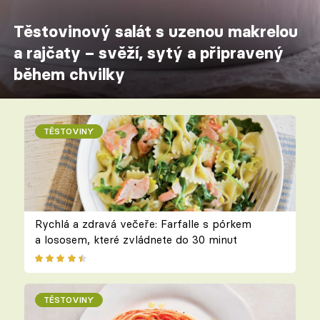
Těstovinový salát s uzenou makrelou
a rajčaty – svěží, sytý a připravený
během chvilky
TĚSTOVINY
Rychlá a zdravá večeře: Farfalle s pórkem
a lososem, které zvládnete do 30 minut
TĚSTOVINY