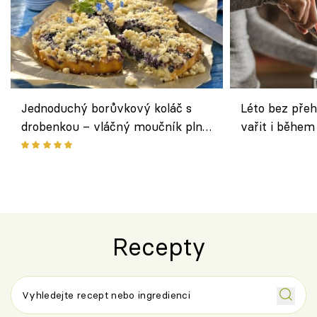
Jednoduchý borůvkový koláč s
Léto bez přeh
drobenkou – vláčný moučník plný
vařit i během
ovoce
Recepty