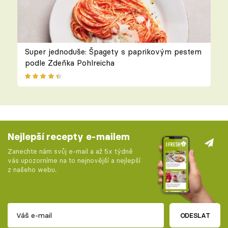
Super jednoduše: Špagety s paprikovým pestem
podle Zdeňka Pohlreicha
Nejlepší recepty e-mailem
Zanechte nám svůj e-mail a až 5x týdně
vás upozorníme na to nejnovější a nejlepší
z našeho webu.
ODESLAT