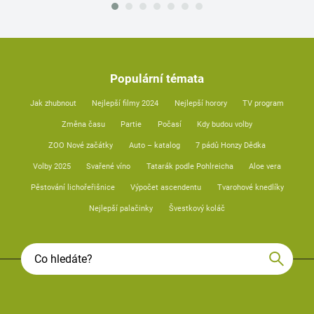
Populární témata
Jak zhubnout
Nejlepší filmy 2024
Nejlepší horory
TV program
Změna času
Partie
Počasí
Kdy budou volby
ZOO Nové začátky
Auto – katalog
7 pádů Honzy Dědka
Volby 2025
Svařené víno
Tatarák podle Pohlreicha
Aloe vera
Pěstování lichořeřišnice
Výpočet ascendentu
Tvarohové knedlíky
Nejlepší palačinky
Švestkový koláč