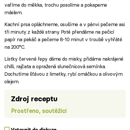
vaříme do měkka, trochu posolíme a pokapeme
máslem.
Kachní prsa opláchneme, osušíme a v pánvi pečeme asi
tři minuty z každé strany. Poté přendáme na pečicí
papír na pekáč a pečeme 8-10 minut v troubě vyhřáté
na 200°C.
Lístky červené řepy dáme do misky, přidáme nakrájené
chilli, rajčata a opražená slunečnicová semínka.
Dochutíme šťávou z limetky, rybí omáčkou a olivovým
olejem.
Zdroj receptu
Prostřeno, soutěžící
Vstoupit do diskuze