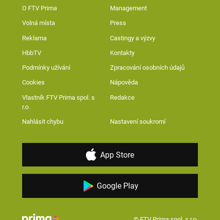
O FTV Prima
Management
Volná místa
Press
Reklama
Castingy a výzvy
HbbTV
Kontakty
Podmínky užívání
Zpracování osobních údajů
Cookies
Nápověda
Vlastník FTV Prima spol. s
Redakce
r.o.
Nahlásit chybu
Nastavení soukromí
App Store
Google Play
© FTV Prima spol. s r.o.