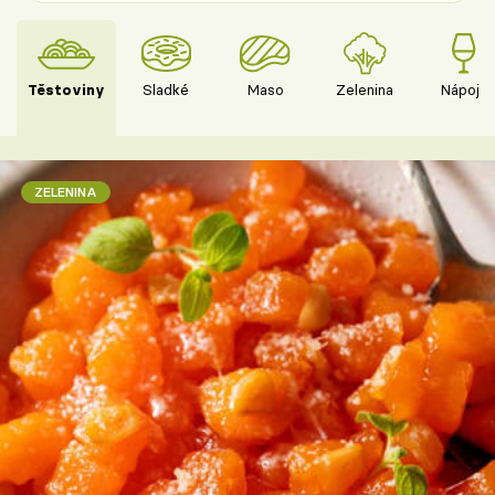
Těstoviny
Sladké
Maso
Zelenina
Nápoje
ZELENINA