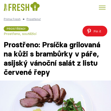
Prima Fresh
■
Prostřeno!
Kuře
Polévky k večeři
Rychlé večeře
Trendy:
PROSTŘENO!
Pin it
Prostřeno, soutěžící
Česká kuchyně
Čokoláda
Prostřeno: Prsíčka grilovaná
na kůži s brambůrky v páře,
asijský vánoční salát z listu
Témata
červené řepy
Recepty
Články
TV Program