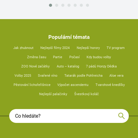
Populární témata
Jak zhubnout
Nejlepší filmy 2024
Nejlepší horory
TV program
Změna času
Partie
Počasí
Kdy budou volby
ZOO Nové začátky
Auto – katalog
7 pádů Honzy Dědka
Volby 2025
Svařené víno
Tatarák podle Pohlreicha
Aloe vera
Pěstování lichořeřišnice
Výpočet ascendentu
Tvarohové knedlíky
Nejlepší palačinky
Švestkový koláč