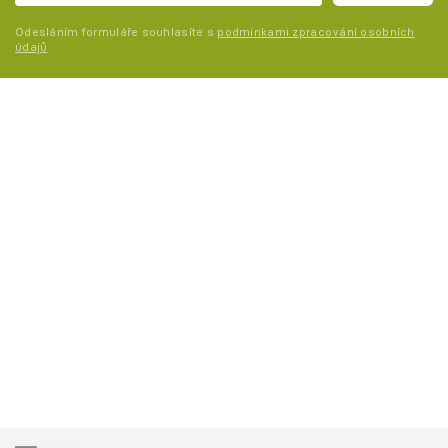
Odesláním formuláře souhlasíte s
podmínkami zpracování osobních
údajů