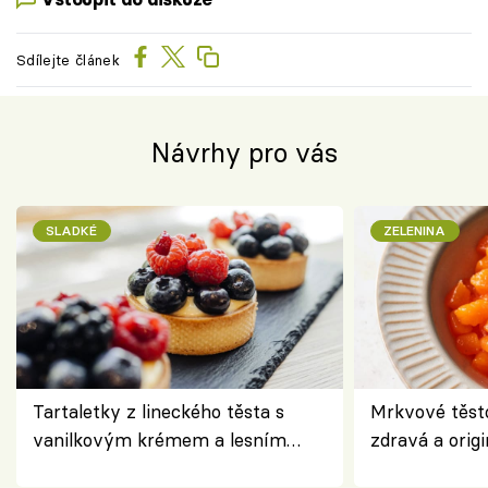
Sdílejte článek
Návrhy pro vás
SLADKÉ
ZELENINA
Tartaletky z lineckého těsta s
Mrkvové těst
vanilkovým krémem a lesním
zdravá a origi
ovocem podle Bread Society
klasiky