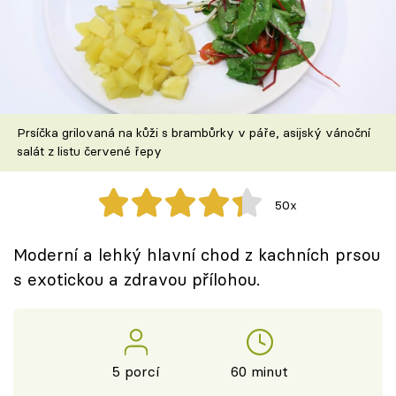
Škola vaření
Recepty z TV
Speciál: Cuketa
Prsíčka grilovaná na kůži s brambůrky v páře, asijský vánoční
Těhotnej kuchař
salát z listu červené řepy
Sledujte prima+
50x
Přihlášení
Moderní a lehký hlavní chod z kachních prsou
s exotickou a zdravou přílohou.
Sledujte nás
5 porcí
60 minut