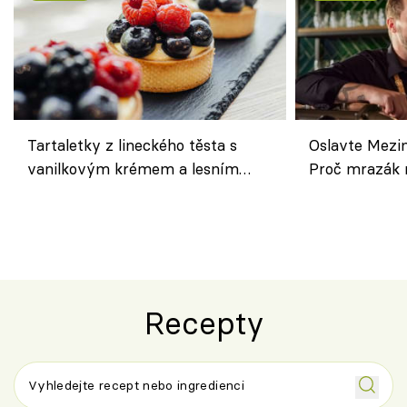
Tartaletky z lineckého těsta s
Oslavte Mezin
vanilkovým krémem a lesním
Proč mrazák n
ovocem podle Bread Society
horku vsadit 
Recepty