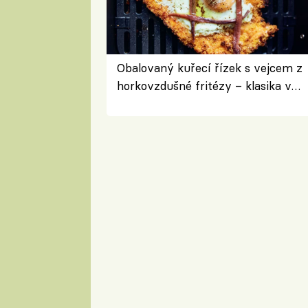
Obalovaný kuřecí řízek s vejcem z
horkovzdušné fritézy – klasika v
novém pojetí podle Jamieho
Olivera