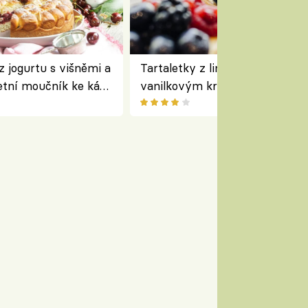
z jogurtu s višněmi a
Tartaletky z lineckého těsta s
etní moučník ke kávě
vanilkovým krémem a lesním
ovocem podle Bread Society