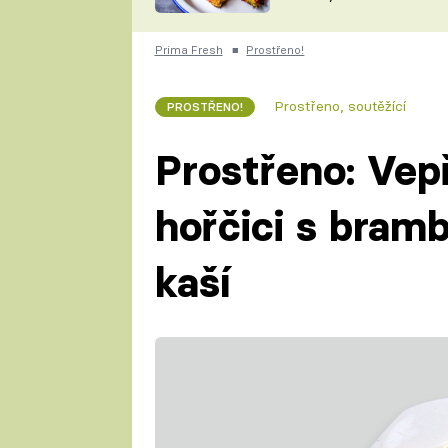
skvělý způsob, jak
ZDENĚK
zpracovat přerostlé
ČESKO NA TALÍŘI
cukety
POHLREICH
Prima Fresh
■
Prostřeno!
KAROLÍNA,
JAROSLAV SAPÍK
DOMÁCÍ
Prostřeno, soutěžící
PROSTŘENO!
KUCHAŘKA
KAROLÍNA
KAMBERSKÁ
Prostřeno: Vep
hořčici s bram
kaší