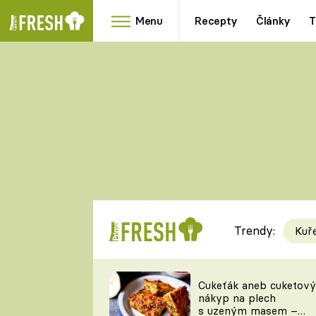
Menu
Recepty
Články
T
Oblíbené
Přílohy
recepty
HRANOLKY
HOUBY
KNEDLÍKY
DÝNĚ
KAŠE
RYCHLOVKY
Trendy:
Kuř
Populární
Videorecept
Cukeťák aneb cuketový
nákyp na plech
kuchaři
s uzeným masem –
TEĎ VAŘÍ ŠÉF!