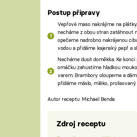
Postup přípravy
Vepřové maso nakrájíme na plátky
necháme z obou stran zatáhnout na
opečeme nadrobno nakrájenou cibul
vodou a přidáme kajenský pepř a s
Necháme dusit doměkka. Ke konci p
omáčku zahustíme hladkou moukou
varem. Brambory oloupeme a dáme 
přidáme máslo, mléko, prolisovaný
Autor receptu: Michael Benda
Zdroj receptu