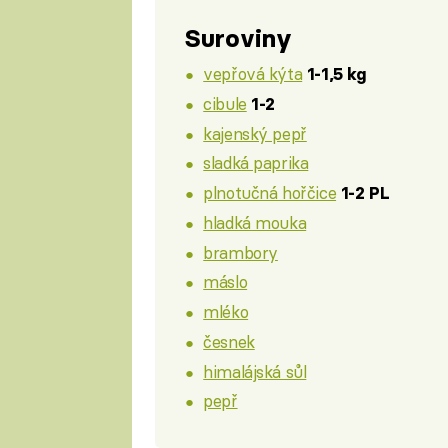
Suroviny
vepřová kýta
1-1,5 kg
cibule
1-2
kajenský pepř
sladká paprika
plnotučná hořčice
1-2 PL
hladká mouka
brambory
máslo
mléko
česnek
himalájská sůl
pepř