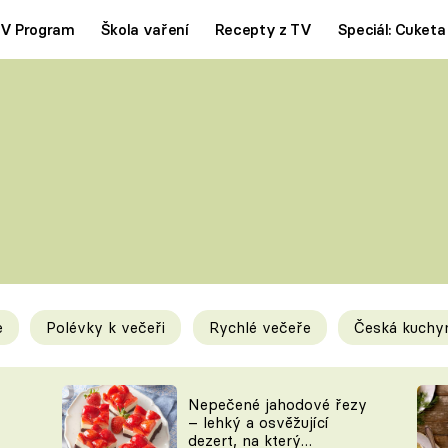
V Program
Škola vaření
Recepty z TV
Speciál: Cuketa
Polévky
Saláty
ČESKÁ KLASIKA
TĚSTOVIN
SILNÉ VÝVARY
SLADKÉ
KRÉMOVÉ
BEZMASÁ J
e
Polévky k večeři
Rychlé večeře
Česká kuchy
y
Tipy a triky
Novink
Nepečené jahodové řezy
– lehký a osvěžující
dezert, na který
KAM ZA JÍDLEM
BLOG