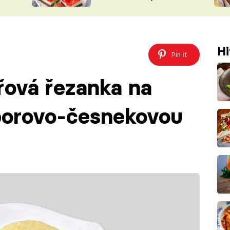
nepotřebujete troubu
ŠÉFREDAK
VYCHYTÁVKY
SOUTĚŽ FR
NA NÁKUPECH
ČASOPIS
Hi
Pin it
řová řezanka na
borovo-česnekovou