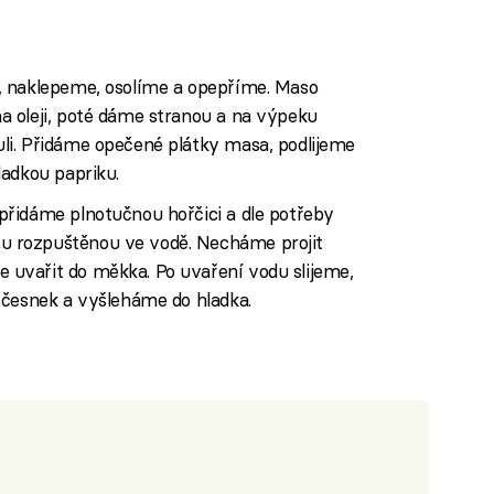
, naklepeme, osolíme a opepříme. Maso
 oleji, poté dáme stranou a na výpeku
i. Přidáme opečené plátky masa, podlijeme
ladkou papriku.
řidáme plnotučnou hořčici a dle potřeby
 rozpuštěnou ve vodě. Necháme projit
uvařit do měkka. Po uvaření vodu slijeme,
 česnek a vyšleháme do hladka.