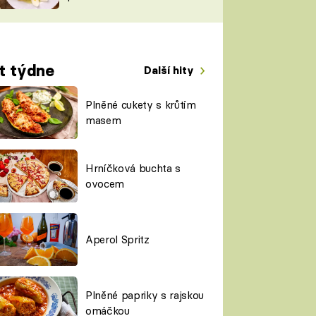
TORKY
ESH
t týdne
Další hity
Plněné cukety s krůtím
masem
Hrníčková buchta s
ovocem
Aperol Spritz
Plněné papriky s rajskou
omáčkou