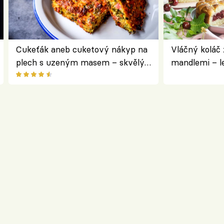
Cukeťák aneb cuketový nákyp na
Vláčný koláč 
plech s uzeným masem – skvělý
mandlemi – l
způsob, jak zpracovat přerostlé
i na oslavu
cukety