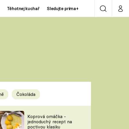
Těhotnej kuchař
Sledujte prima+
Vyhledávání
Můj p
Prima+
Y
CNN Prima NEWS
Prima ZOOM
ÍDLA
Prima LIVING
Prima Ženy
ně
Čokoláda
Prima LAJK
y
Koprová omáčka -
jednoduchý recept na
Sledujte nás
poctivou klasiku