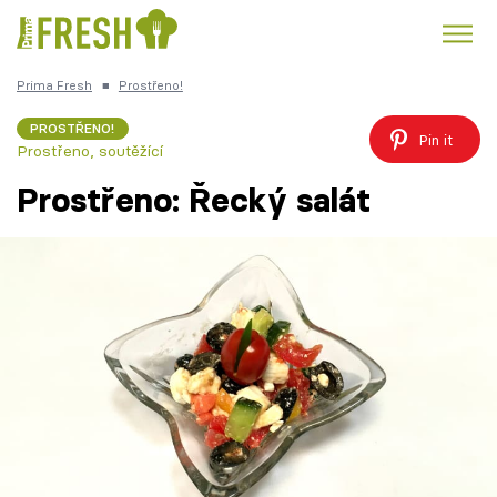
Prima Fresh
■
Prostřeno!
Kuře
Polévky k večeři
Rychlé večeře
Trendy:
PROSTŘENO!
Pin it
Prostřeno, soutěžící
Česká kuchyně
Čokoláda
Prostřeno: Řecký salát
Témata
Recepty
Články
TV Program