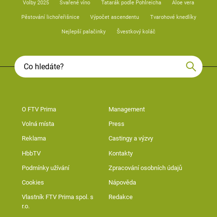
Volby 2025
Svařené víno
Tatarák podle Pohlreicha
Aloe vera
Pěstování lichořeřišnice
Výpočet ascendentu
Tvarohové knedlíky
Nejlepší palačinky
Švestkový koláč
O FTV Prima
Management
Volná místa
Press
Reklama
Castingy a výzvy
HbbTV
Kontakty
Podmínky užívání
Zpracování osobních údajů
Cookies
Nápověda
Vlastník FTV Prima spol. s
Redakce
r.o.