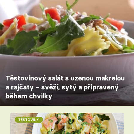
Těstovinový salát s uzenou makrelou
a rajčaty – svěží, sytý a připravený
během chvilky
TĚSTOVINY