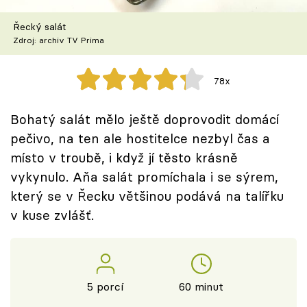
Škola vaření
Řecký salát
Zdroj: archiv TV Prima
Recepty z TV
Speciál: Cuketa
78x
Těhotnej kuchař
Bohatý salát mělo ještě doprovodit domácí
pečivo, na ten ale hostitelce nezbyl čas a
Sledujte prima+
místo v troubě, i když jí těsto krásně
vykynulo. Aňa salát promíchala i se sýrem,
Přihlášení
který se v Řecku většinou podává na talířku
v kuse zvlášť.
Sledujte nás
5 porcí
60 minut