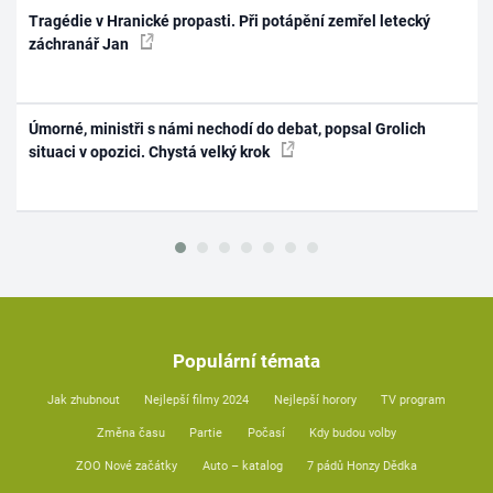
Tragédie v Hranické propasti. Při potápění zemřel letecký
záchranář Jan
Úmorné, ministři s námi nechodí do debat, popsal Grolich
situaci v opozici. Chystá velký krok
Populární témata
Jak zhubnout
Nejlepší filmy 2024
Nejlepší horory
TV program
Změna času
Partie
Počasí
Kdy budou volby
ZOO Nové začátky
Auto – katalog
7 pádů Honzy Dědka