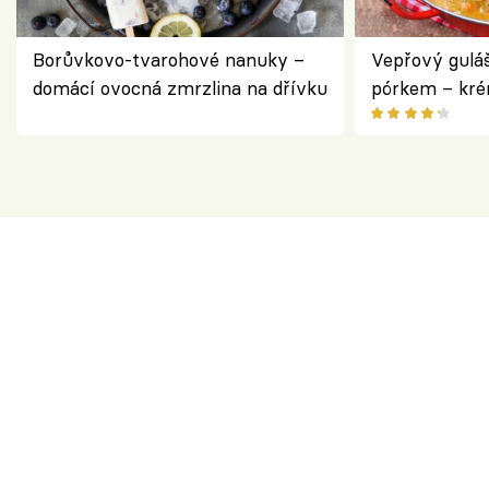
Borůvkovo-tvarohové nanuky –
Vepřový gulá
domácí ovocná zmrzlina na dřívku
pórkem – kr
pokrm z jedn