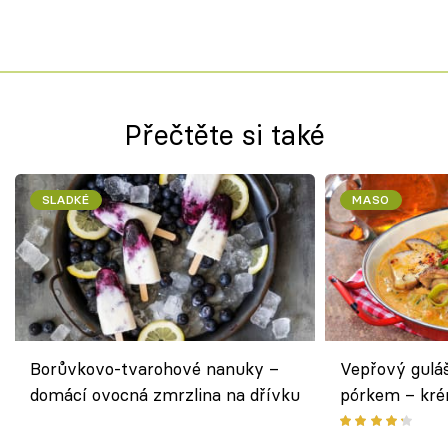
Přečtěte si také
SLADKÉ
MASO
Borůvkovo-tvarohové nanuky –
Vepřový gulá
domácí ovocná zmrzlina na dřívku
pórkem – kr
pokrm z jedn