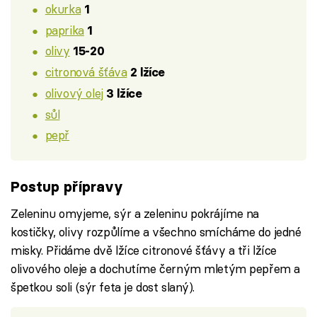
okurka
1
paprika
1
olivy
15-20
citronová šťáva
2 lžíce
olivový olej
3 lžíce
sůl
pepř
Postup přípravy
Zeleninu omyjeme, sýr a zeleninu pokrájíme na
kostičky, olivy rozpůlíme a všechno smícháme do jedné
misky. Přidáme dvě lžíce citronové šťávy a tři lžíce
olivového oleje a dochutíme černým mletým pepřem a
špetkou soli (sýr feta je dost slaný).