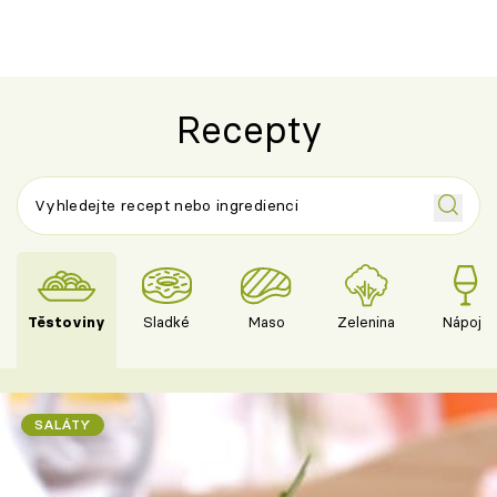
Recepty
Těstoviny
Sladké
Maso
Zelenina
Nápoje
SALÁTY