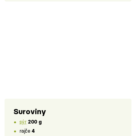
Suroviny
sýr
200 g
rajče
4