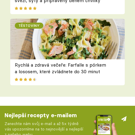
svěží, sytý a připravený během chvilky
TĚSTOVINY
Rychlá a zdravá večeře: Farfalle s pórkem
a lososem, které zvládnete do 30 minut
Nejlepší recepty e-mailem
Zanechte nám svůj e-mail a až 5x týdně
vás upozorníme na to nejnovější a nejlepší
z našeho webu.