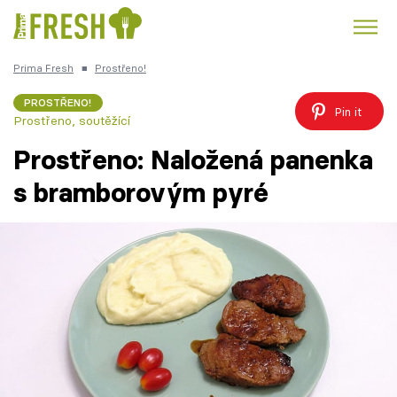
Prima Fresh
■
Prostřeno!
Kuře
Polévky k večeři
Rychlé večeře
Trendy:
PROSTŘENO!
Pin it
Prostřeno, soutěžící
Česká kuchyně
Čokoláda
Prostřeno: Naložená panenka
s bramborovým pyré
Témata
Recepty
Články
TV Program