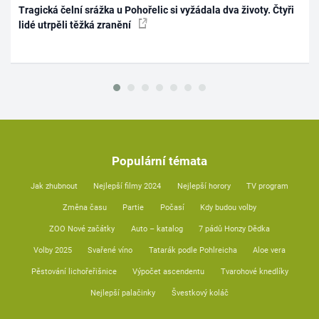
Tragická čelní srážka u Pohořelic si vyžádala dva životy. Čtyři
lidé utrpěli těžká zranění
Populární témata
Jak zhubnout
Nejlepší filmy 2024
Nejlepší horory
TV program
Změna času
Partie
Počasí
Kdy budou volby
ZOO Nové začátky
Auto – katalog
7 pádů Honzy Dědka
Volby 2025
Svařené víno
Tatarák podle Pohlreicha
Aloe vera
Pěstování lichořeřišnice
Výpočet ascendentu
Tvarohové knedlíky
Nejlepší palačinky
Švestkový koláč