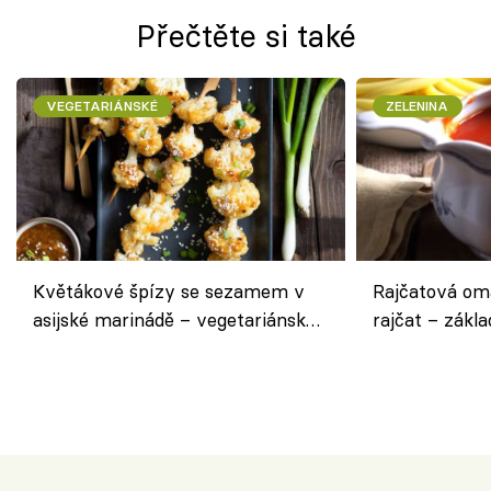
Přečtěte si také
VEGETARIÁNSKÉ
ZELENINA
Květákové špízy se sezamem v
Rajčatová om
asijské marinádě – vegetariánská
rajčat – zákla
chuťovka z grilu