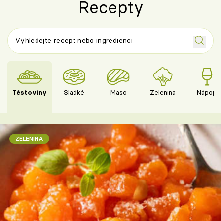
Recepty
Těstoviny
Sladké
Maso
Zelenina
Nápoje
ZELENINA