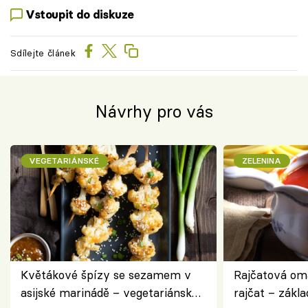
Vstoupit do diskuze
Sdílejte článek
Návrhy pro vás
VEGETARIÁNSKÉ
ZELENINA
Květákové špízy se sezamem v
Rajčatová om
asijské marinádě – vegetariánská
rajčat – zákla