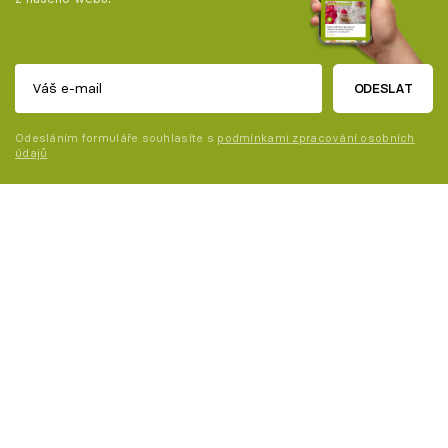
ODESLAT
Odesláním formuláře souhlasíte s
podmínkami zpracování osobních
údajů