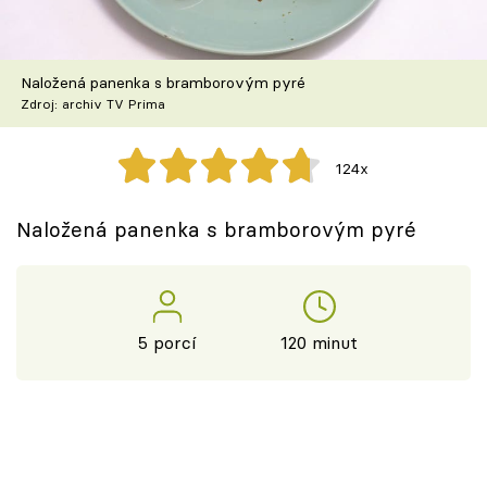
Škola vaření
Recepty z TV
Naložená panenka s bramborovým pyré
Zdroj: archiv TV Prima
Speciál: Cuketa
124x
Těhotnej kuchař
Naložená panenka s bramborovým pyré
Sledujte prima+
Přihlášení
5 porcí
120 minut
Sledujte nás