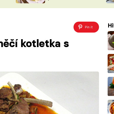
ŠÉFREDAK
VYCHYTÁVKY
SOUTĚŽ FR
NA NÁKUPECH
ČASOPIS
Hi
Pin it
ěčí kotletka s