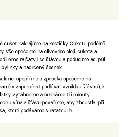
mě cuket nakrájíme na kostičky. Cuketu podélně
y. Vše opečeme na olivovém oleji, cuketa a
odlijeme rajčaty i se šťávou a podusíme asi půl
bylinky a nadrcený česnek.
asolíme, opepříme a zprudka opečeme na
ran (nezapomínat podlévat vzniklou šťávou), k
tletky vytáhneme a necháme tři minuty
ochu vína a šťávu povaříme, aby zhoustla, při
sa, které podáváme s ratatouille.