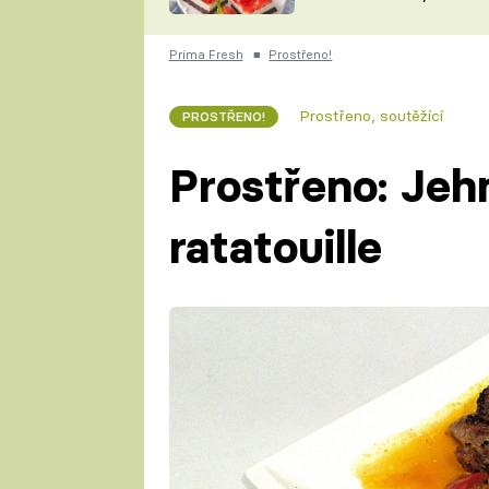
nepotřebujete troubu
ZDENĚK
ČESKO NA TALÍŘI
POHLREICH
Prima Fresh
■
Prostřeno!
KAROLÍNA,
JAROSLAV SAPÍK
DOMÁCÍ
Prostřeno, soutěžící
PROSTŘENO!
KUCHAŘKA
KAROLÍNA
KAMBERSKÁ
Prostřeno: Jehn
ratatouille