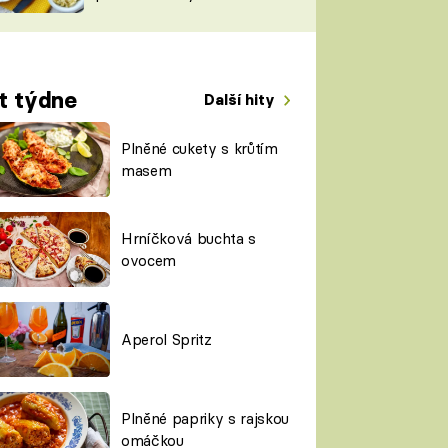
TORKY
ESH
t týdne
Další hity
Plněné cukety s krůtím
masem
Hrníčková buchta s
ovocem
Aperol Spritz
Plněné papriky s rajskou
omáčkou