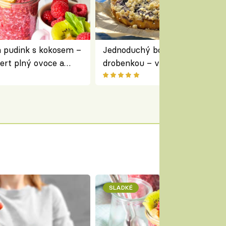
a pudink s kokosem –
Jednoduchý borůvkový koláč s
ert plný ovoce a
drobenkou – vláčný moučník p
ovoce
SLADKÉ