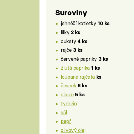
Suroviny
jehněčí kotletky
10 ks
lilky
2 ks
cukety
4 ks
rajče
3 ks
červené papriky
3 ks
žlutá paprika
1 ks
loupaná rajčata
ks
česnek
6 ks
cibule
5 ks
tymián
sůl
pepř
olivový olej