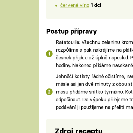
červené víno
1 dcl
Postup přípravy
Ratatouille: Všechnu zeleninu kro
rozpůlíme a pak nakrájíme na plátk
česnek přijdou až úplně naposled. P
hodiny. Nakonec přidáme nasekané 
Jehněčí kotlety řádně očistíme, n
másle asi jen dvě minuty z obou st
masu přidáme snítku tymiánu. Ko
odpočinout. Do výpeku přilejeme tr
podávání ji použijeme na přelití ma
Zdroj receptu