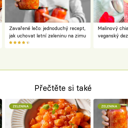
Zavařené lečo: jednoduchý recept,
Malinový chi
jak uchovat letní zeleninu na zimu
veganský dez
ořechů
Přečtěte si také
ZELENINA
ZELENINA