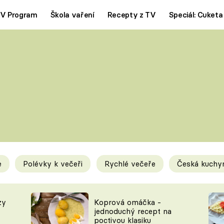
V Program
Škola vaření
Recepty z TV
Speciál: Cuketa
Polévky
Saláty
ČESKÁ KLASIKA
TĚSTOVIN
SILNÉ VÝVARY
SLADKÉ
KRÉMOVÉ
BEZMASÁ J
e
Polévky k večeři
Rychlé večeře
Česká kuchy
y
Tipy a triky
Novink
zy
Koprová omáčka -
jednoduchý recept na
poctivou klasiku
KAM ZA JÍDLEM
BLOG