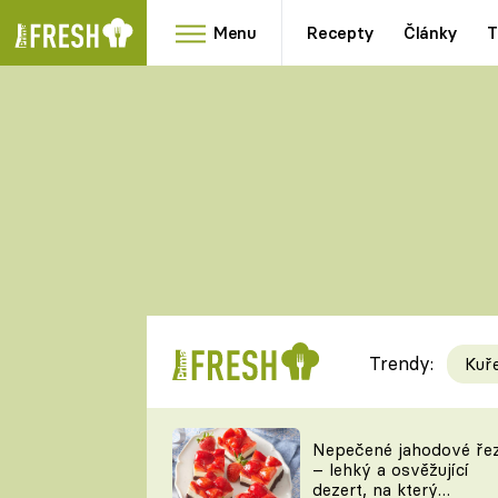
Menu
Recepty
Články
T
Oblíbené
Přílohy
recepty
HRANOLKY
HOUBY
KNEDLÍKY
DÝNĚ
KAŠE
RYCHLOVKY
Trendy:
Kuř
Populární
Videorecept
Nepečené jahodové ře
– lehký a osvěžující
kuchaři
dezert, na který
TEĎ VAŘÍ ŠÉF!