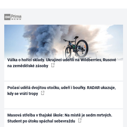
Válka o hořící sklady. Ukrajinci udeřili na Wildberries, Rusové
na zemědělské zásoby
Počasí udělá dvojitou otočku, udeří i bouřky. RADAR ukazuje,
kdy se vrátí tropy
Masová střelba v thajské škole: Na místě je sedm mrtvých.
Student po útoku spáchal sebevraždu