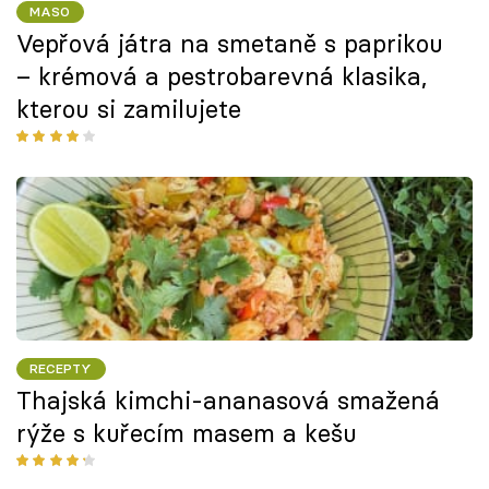
MASO
Vepřová játra na smetaně s paprikou
– krémová a pestrobarevná klasika,
kterou si zamilujete
RECEPTY
Thajská kimchi-ananasová smažená
rýže s kuřecím masem a kešu