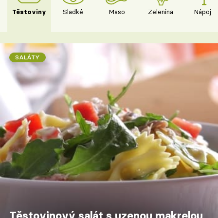
Těstoviny
Sladké
Maso
Zelenina
Nápoje
SALÁTY
Těstovinový salát s uzenou makrelou