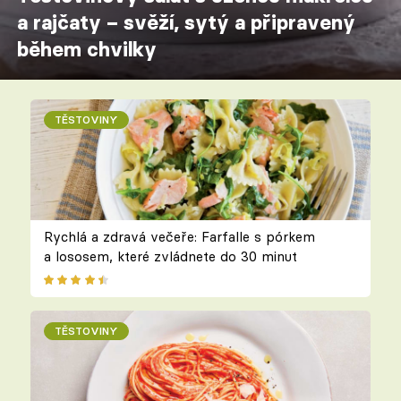
a rajčaty – svěží, sytý a připravený
během chvilky
TĚSTOVINY
Rychlá a zdravá večeře: Farfalle s pórkem
a lososem, které zvládnete do 30 minut
TĚSTOVINY