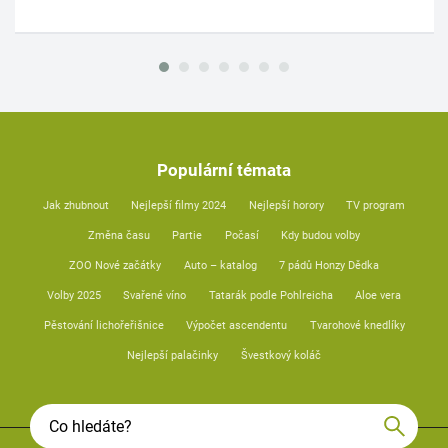
Populární témata
Jak zhubnout
Nejlepší filmy 2024
Nejlepší horory
TV program
Změna času
Partie
Počasí
Kdy budou volby
ZOO Nové začátky
Auto – katalog
7 pádů Honzy Dědka
Volby 2025
Svařené víno
Tatarák podle Pohlreicha
Aloe vera
Pěstování lichořeřišnice
Výpočet ascendentu
Tvarohové knedlíky
Nejlepší palačinky
Švestkový koláč