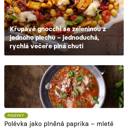
Škola vaření
Recepty z TV
Křupavé gnocchi se zeleninou z
Speciál: Cuketa
jednoho plechu – jednoduchá,
rychlá večeře plná chuti
Těhotnej kuchař
Sledujte prima+
Přihlášení
Sledujte nás
POLÉVKY
Polévka jako plněná paprika – mleté