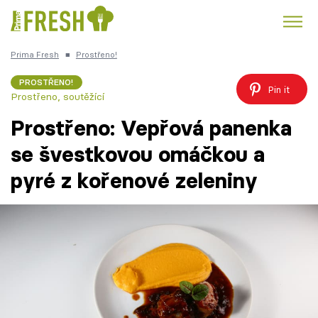
Prima Fresh
■
Prostřeno!
Kuře
Polévky k večeři
Rychlé večeře
Trendy:
PROSTŘENO!
Pin it
Prostřeno, soutěžící
Česká kuchyně
Čokoláda
Prostřeno: Vepřová panenka
se švestkovou omáčkou a
pyré z kořenové zeleniny
Témata
Recepty
Články
TV Program