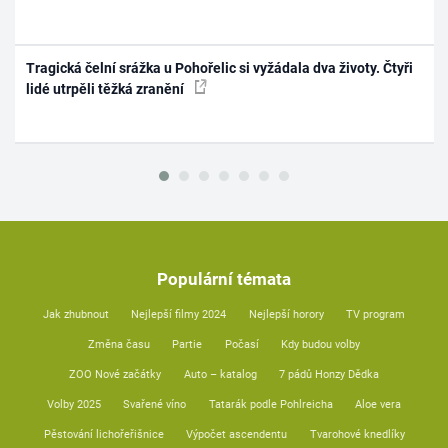
Tragická čelní srážka u Pohořelic si vyžádala dva životy. Čtyři
lidé utrpěli těžká zranění
Populární témata
Jak zhubnout
Nejlepší filmy 2024
Nejlepší horory
TV program
Změna času
Partie
Počasí
Kdy budou volby
ZOO Nové začátky
Auto – katalog
7 pádů Honzy Dědka
Volby 2025
Svařené víno
Tatarák podle Pohlreicha
Aloe vera
Pěstování lichořeřišnice
Výpočet ascendentu
Tvarohové knedlíky