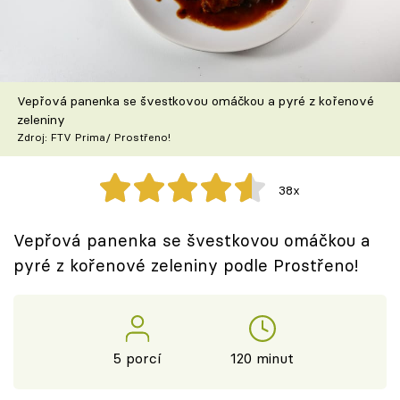
Škola vaření
Recepty z TV
Vepřová panenka se švestkovou omáčkou a pyré z kořenové
Speciál: Cuketa
zeleniny
Zdroj: FTV Prima/ Prostřeno!
Těhotnej kuchař
38x
Sledujte prima+
Vepřová panenka se švestkovou omáčkou a
Přihlášení
pyré z kořenové zeleniny podle Prostřeno!
Sledujte nás
5 porcí
120 minut