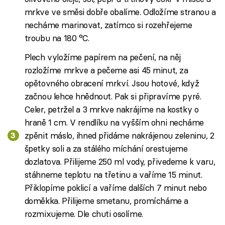
mrkve ve směsi dobře obalíme. Odložíme stranou a
necháme marinovat, zatímco si rozehřejeme
troubu na 180 °C.
Plech vyložíme papírem na pečení, na něj
rozložíme mrkve a pečeme asi 45 minut, za
opětovného obracení mrkví. Jsou hotové, když
začnou lehce hnědnout. Pak si připravíme pyré.
Celer, petržel a 3 mrkve nakrájíme na kostky o
hraně 1 cm. V rendlíku na vyšším ohni necháme
zpěnit máslo, ihned přidáme nakrájenou zeleninu, 2
špetky soli a za stálého míchání orestujeme
dozlatova. Přilijeme 250 ml vody, přivedeme k varu,
stáhneme teplotu na třetinu a vaříme 15 minut.
Přiklopíme poklicí a vaříme dalších 7 minut nebo
doměkka. Přilijeme smetanu, promícháme a
rozmixujeme. Dle chuti osolíme.