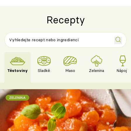
Recepty
Těstoviny
Sladké
Maso
Zelenina
Nápoje
ZELENINA