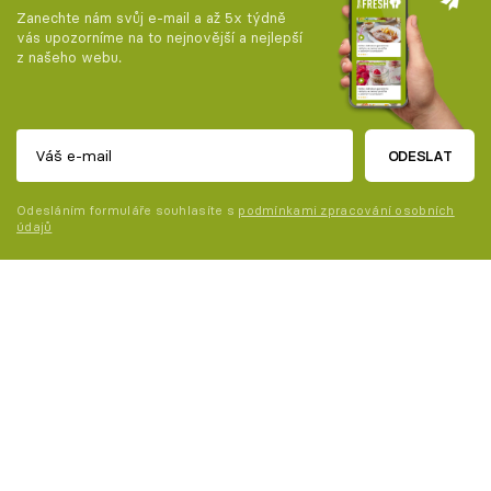
Zanechte nám svůj e-mail a až 5x týdně
vás upozorníme na to nejnovější a nejlepší
z našeho webu.
ODESLAT
Odesláním formuláře souhlasíte s
podmínkami zpracování osobních
údajů