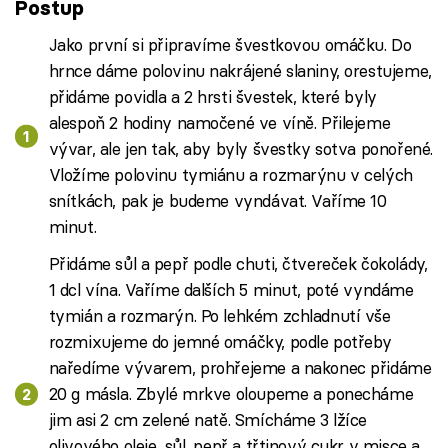
Postup
Jako první si připravíme švestkovou omáčku. Do
hrnce dáme polovinu nakrájené slaniny, orestujeme,
přidáme povidla a 2 hrsti švestek, které byly
alespoň 2 hodiny namočené ve víně. Přilejeme
vývar, ale jen tak, aby byly švestky sotva ponořené.
Vložíme polovinu tymiánu a rozmarýnu v celých
snítkách, pak je budeme vyndávat. Vaříme 10
minut.
Přidáme sůl a pepř podle chuti, čtvereček čokolády,
1 dcl vína. Vaříme dalších 5 minut, poté vyndáme
tymián a rozmarýn. Po lehkém zchladnutí vše
rozmixujeme do jemné omáčky, podle potřeby
naředíme vývarem, prohřejeme a nakonec přidáme
20 g másla. Zbylé mrkve oloupeme a ponecháme
jim asi 2 cm zelené natě. Smícháme 3 lžíce
olivového oleje, sůl, pepř a třtinový cukr v misce a