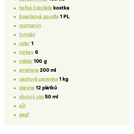
hořká čokoláda
kostka
švestková povidla
1 PL
rozmarýn
tymián
celer
1
mrkev
6
máslo
100 g
smetana
200 ml
vepřová panenka
1 kg
slanina
12 plátků
olivový olej
50 ml
sůl
pepř