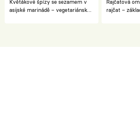
Květákové špízy se sezamem v
Rajčatová om
asijské marinádě – vegetariánská
rajčat – zákla
chuťovka z grilu