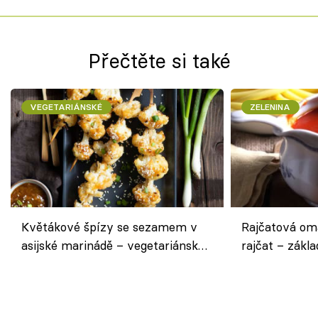
Přečtěte si také
VEGETARIÁNSKÉ
ZELENINA
Květákové špízy se sezamem v
Rajčatová om
asijské marinádě – vegetariánská
rajčat – zákla
chuťovka z grilu