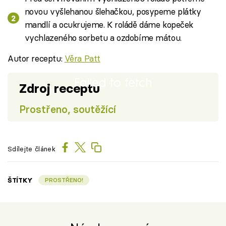
novou vyšlehanou šlehačkou, posypeme plátky
mandlí a ocukrujeme. K roládě dáme kopeček
vychlazeného sorbetu a ozdobíme mátou.
Autor receptu:
Věra Patt
Failed to fetch
Zdroj receptu
Prostřeno, soutěžící
Sdílejte článek
ŠTÍTKY
PROSTŘENO!