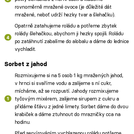
rovnoměrně mražené ovoce (je důležité dát
mražené, neboť udrží hezky tvar a šlehačku).
Opatrně zatahujeme roládu a potřeme zbytek
rolády šlehačkou, abychom ji hezky spojili. Roládu
po zatáhnutí zabalíme do alobalu a dáme do lednice
vychladit.
Sorbet z jahod
Rozmixujeme si na 5 osob 1 kg mražených jahod,
v hrnci si svaříme vodu a zalijeme s ní cukr,
mícháme, až se rozpustí. Jahody rozmixujeme
tyčovým mixérem, zalijeme sirupem z cukru a
přidáme šťávu z jedné limety. Sorbet dáme do dvou
krabiček a dáme ztuhnout do mrazničky cca na
hodinu.
Před servírováním vychlazenou roládu potřeme