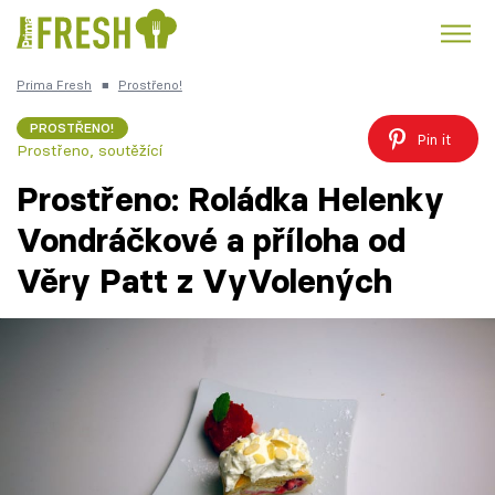
Prima Fresh
■
Prostřeno!
Kuře
Polévky k večeři
Rychlé večeře
Trendy:
PROSTŘENO!
Pin it
Prostřeno, soutěžící
Česká kuchyně
Čokoláda
Prostřeno: Roládka Helenky
Vondráčkové a příloha od
Věry Patt z VyVolených
Témata
Recepty
Články
TV Program