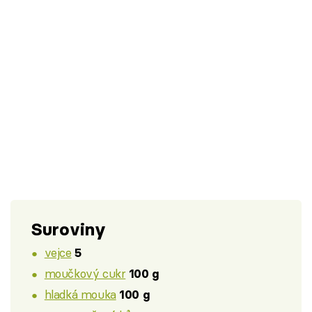
Suroviny
vejce
5
moučkový cukr
100 g
hladká mouka
100 g