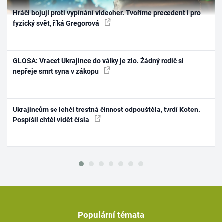
Hráči bojují proti vypínání videoher. Tvoříme precedent i pro
fyzický svět, říká Gregorová
GLOSA: Vracet Ukrajince do války je zlo. Žádný rodič si
nepřeje smrt syna v zákopu
Ukrajincům se lehčí trestná činnost odpouštěla, tvrdí Koten.
Pospíšil chtěl vidět čísla
Populární témata