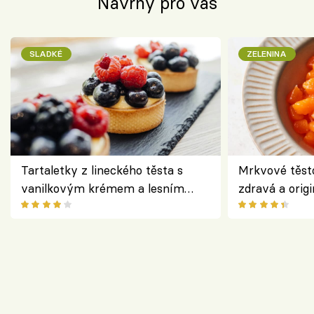
Návrhy pro vás
SLADKÉ
ZELENINA
Tartaletky z lineckého těsta s
Mrkvové těst
vanilkovým krémem a lesním
zdravá a origi
ovocem podle Bread Society
klasiky