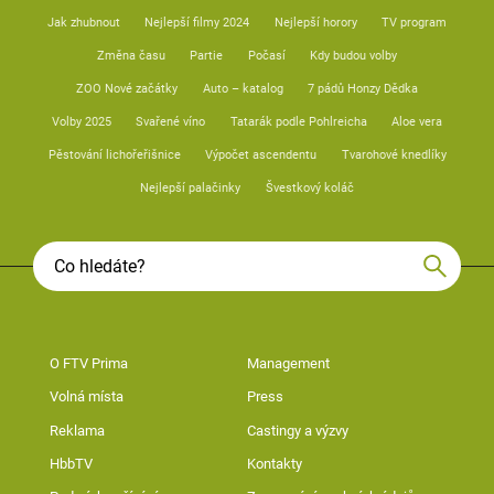
Jak zhubnout
Nejlepší filmy 2024
Nejlepší horory
TV program
Změna času
Partie
Počasí
Kdy budou volby
ZOO Nové začátky
Auto – katalog
7 pádů Honzy Dědka
Volby 2025
Svařené víno
Tatarák podle Pohlreicha
Aloe vera
Pěstování lichořeřišnice
Výpočet ascendentu
Tvarohové knedlíky
Nejlepší palačinky
Švestkový koláč
O FTV Prima
Management
Volná místa
Press
Reklama
Castingy a výzvy
HbbTV
Kontakty