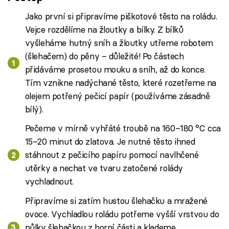
Jako první si připravíme piškotové těsto na roládu.
Vejce rozdělíme na žloutky a bílky. Z bílků
vyšleháme hutný sníh a žloutky utřeme robotem
(šlehačem) do pěny – důležité! Po částech
přidáváme prosetou mouku a sníh, až do konce.
Tím vznikne nadýchané těsto, které rozetřeme na
olejem potřený pečicí papír (používáme zásadně
bílý).
Pečeme v mírně vyhřáté troubě na 160–180 °C cca
15–20 minut do zlatova. Je nutné těsto ihned
stáhnout z pečicího papíru pomocí navlhčené
utěrky a nechat ve tvaru zatočené rolády
vychladnout.
Připravíme si zatím hustou šlehačku a mražené
ovoce. Vychladlou roládu potřeme vyšší vrstvou do
půlky šlehačkou z horní části a klademe