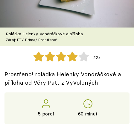
Škola vaření
Recepty z TV
Roládka Helenky Vondráčkové a příloha
Speciál: Cuketa
Zdroj: FTV Prima/ Prostřeno!
Těhotnej kuchař
22x
Sledujte prima+
Prostřeno! roládka Helenky Vondráčkové a
příloha od Věry Patt z VyVolených
Přihlášení
Sledujte nás
5 porcí
60 minut