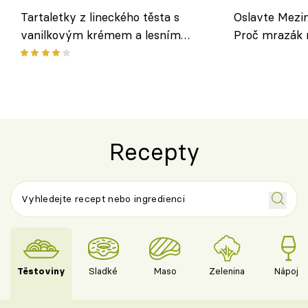
Tartaletky z lineckého těsta s
Oslavte Mezin
vanilkovým krémem a lesním
Proč mrazák n
ovocem podle Bread Society
horku vsadit 
Recepty
Těstoviny
Sladké
Maso
Zelenina
Nápoje