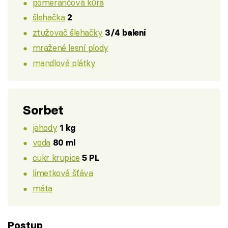
pomerančová kůra
šlehačka
2
ztužovač šlehačky
3/4 balení
mražené lesní plody
mandlové plátky
Sorbet
jahody
1 kg
voda
80 ml
cukr krupice
5 PL
limetková šťáva
máta
Postup