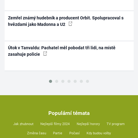
Zemřel známý hudebník a producent Orbit. Spolupracoval s
hvězdami jako Madonna a U2
Útok v Tanvaldu: Pachatel měl pobodat tři lidi, na místě
zasahuje policie
Populární témata
Jak zhubnout
Nejlepší filmy 2024
Nejlepší horory
TV program
Změna času
Partie
Počasí
Kdy budou volby