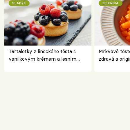
SLADKÉ
ZELENINA
Tartaletky z lineckého těsta s
Mrkvové těst
vanilkovým krémem a lesním
zdravá a origi
ovocem podle Bread Society
klasiky