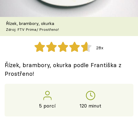
Škola vaření
Recepty z TV
Řízek, brambory, okurka
Zdroj: FTV Prima/ Prostřeno!
Speciál: Cuketa
28x
Těhotnej kuchař
Řízek, brambory, okurka podle Františka z
Sledujte prima+
Prostřeno!
Přihlášení
5 porcí
120 minut
Sledujte nás