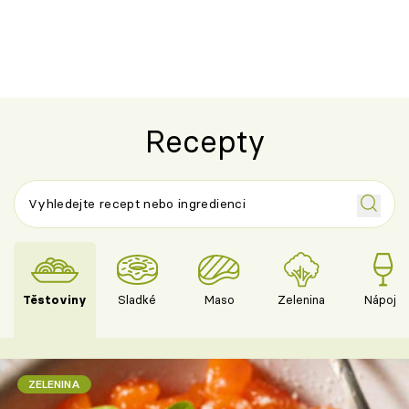
ovocem podle Bread Society
horku vsadit 
Recepty
Těstoviny
Sladké
Maso
Zelenina
Nápoje
ZELENINA