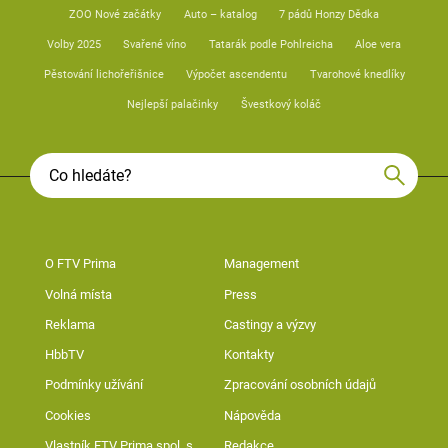
ZOO Nové začátky
Auto – katalog
7 pádů Honzy Dědka
Volby 2025
Svařené víno
Tatarák podle Pohlreicha
Aloe vera
Pěstování lichořeřišnice
Výpočet ascendentu
Tvarohové knedlíky
Nejlepší palačinky
Švestkový koláč
O FTV Prima
Management
Volná místa
Press
Reklama
Castingy a výzvy
HbbTV
Kontakty
Podmínky užívání
Zpracování osobních údajů
Cookies
Nápověda
Vlastník FTV Prima spol. s
Redakce