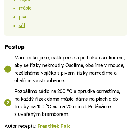
máslo
pivo
sůl
Postup
Maso nakrájíme, naklepeme a po boku nasekneme,
aby se řízky nekroutily. Osolíme, obalíme v mouce,
rozšleháme vajíčko s pivem, řízky namočíme a
obalíme ve strouhance.
Rozpálíme sádlo na 200 °C a zprudka osmažíme,
na každý řízek dáme máslo, dáme na plech a do
trouby na 150 °C asi na 20 minut. Podáváme
s uvařeným bramborem.
Autor receptu:
František Folk