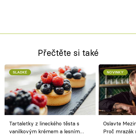
Přečtěte si také
SLADKÉ
NOVINKY
Tartaletky z lineckého těsta s
Oslavte Mezin
vanilkovým krémem a lesním
Proč mrazák n