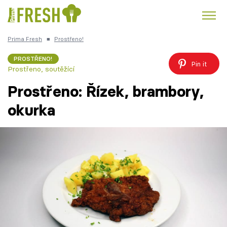
Prima Fresh
■
Prostřeno!
Kuře
Polévky k večeři
Rychlé večeře
Trendy:
PROSTŘENO!
Pin it
Prostřeno, soutěžící
Česká kuchyně
Čokoláda
Prostřeno: Řízek, brambory,
okurka
Témata
Recepty
Články
TV Program