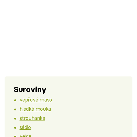
Suroviny
vepřové maso
hladká mouka
strouhanka
sádlo
vejce