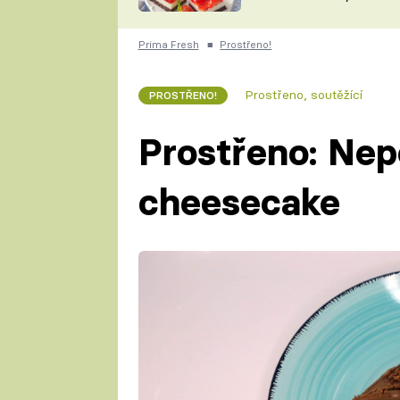
nepotřebujete troubu
ZDENĚK
ČESKO NA TALÍŘI
POHLREICH
Prima Fresh
■
Prostřeno!
KAROLÍNA,
JAROSLAV SAPÍK
DOMÁCÍ
Prostřeno, soutěžící
PROSTŘENO!
KUCHAŘKA
KAROLÍNA
KAMBERSKÁ
Prostřeno: Ne
cheesecake