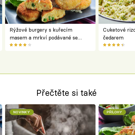
Rýžové burgery s kuřecím
Cuketové rizo
masem a mrkví podávané se
čedarem
salátem – lehká a chutná večeře
Přečtěte si také
NOVINKY
PŘÍLOHY