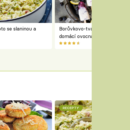
to se slaninou a
Borůvkovo-tvarohové nanuky 
domácí ovocná zmrzlina na dř
RECEPTY