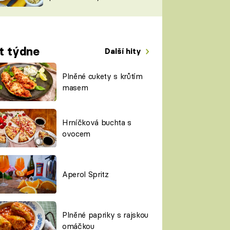
TORKY
ESH
t týdne
Další hity
Plněné cukety s krůtím
masem
Hrníčková buchta s
ovocem
Aperol Spritz
Plněné papriky s rajskou
omáčkou