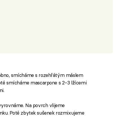
obno, smícháme s rozehřátým máslem
oté smícháme mascarpone s 2–3 lžícemi
i.
vyrovnáme. Na povrch vlijeme
ku. Poté zbytek sušenek rozmixujeme