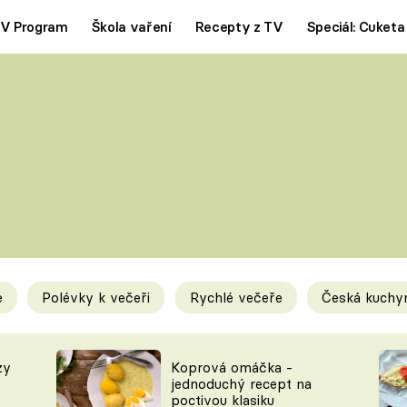
V Program
Škola vaření
Recepty z TV
Speciál: Cuketa
Polévky
Saláty
ČESKÁ KLASIKA
TĚSTOVIN
SILNÉ VÝVARY
SLADKÉ
KRÉMOVÉ
BEZMASÁ J
e
Polévky k večeři
Rychlé večeře
Česká kuchy
y
Tipy a triky
Novink
zy
Koprová omáčka -
jednoduchý recept na
poctivou klasiku
KAM ZA JÍDLEM
BLOG