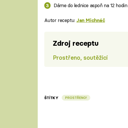
Dáme do lednice aspoň na 12 hodin
Autor receptu:
Jan Michnáč
Zdroj receptu
Prostřeno, soutěžící
ŠTÍTKY
PROSTŘENO!