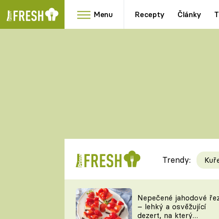
Menu
Recepty
Články
T
Oblíbené
Přílohy
recepty
HRANOLKY
HOUBY
KNEDLÍKY
DÝNĚ
KAŠE
RYCHLOVKY
Trendy:
Kuř
Populární
Videorecept
Nepečené jahodové ře
– lehký a osvěžující
kuchaři
dezert, na který
TEĎ VAŘÍ ŠÉF!