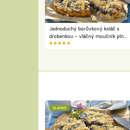
Jednoduchý borůvkový koláč s
drobenkou – vláčný moučník plný
ovoce
SLADKÉ