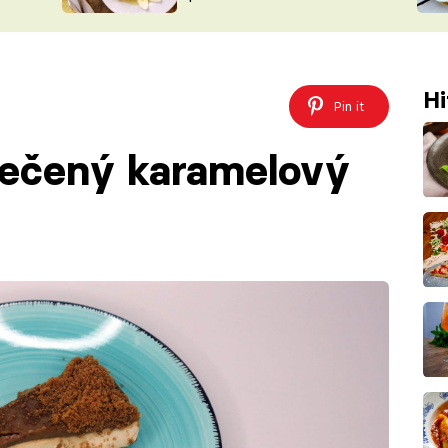
ŠÉFREDAK
VYCHYTÁVKY
SOUTĚŽ FR
NA NÁKUPECH
ČASOPIS
Hi
Pin it
pečený karamelový