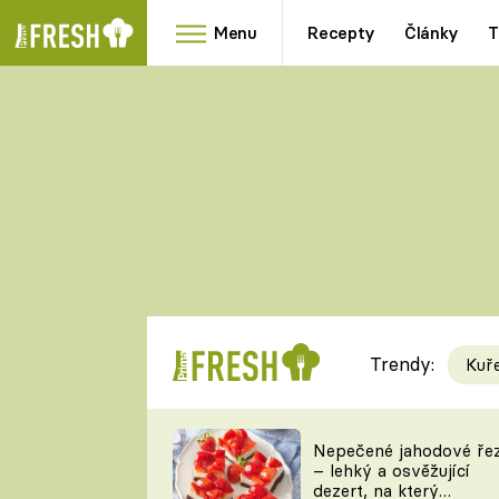
Menu
Recepty
Články
T
Oblíbené
Přílohy
recepty
HRANOLKY
HOUBY
KNEDLÍKY
DÝNĚ
KAŠE
RYCHLOVKY
Trendy:
Kuř
Populární
Videorecept
Nepečené jahodové ře
– lehký a osvěžující
kuchaři
dezert, na který
TEĎ VAŘÍ ŠÉF!