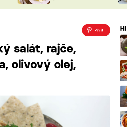
ŠÉFREDAK
VYCHYTÁVKY
SOUTĚŽ FR
NA NÁKUPECH
ČASOPIS
Hi
Pin it
ý salát, rajče,
, olivový olej,