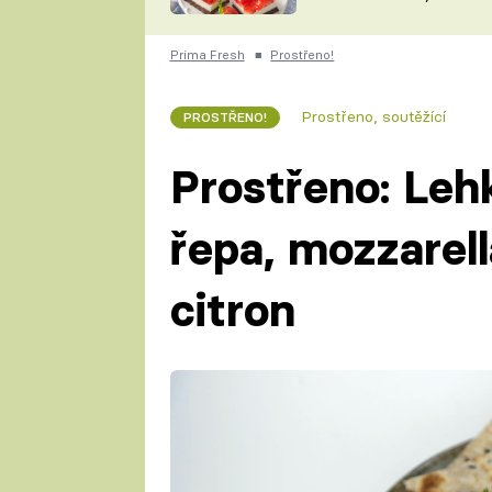
nepotřebujete troubu
ZDENĚK
ČESKO NA TALÍŘI
POHLREICH
Prima Fresh
■
Prostřeno!
KAROLÍNA,
JAROSLAV SAPÍK
DOMÁCÍ
Prostřeno, soutěžící
PROSTŘENO!
KUCHAŘKA
KAROLÍNA
KAMBERSKÁ
Prostřeno: Lehk
řepa, mozzarella
citron