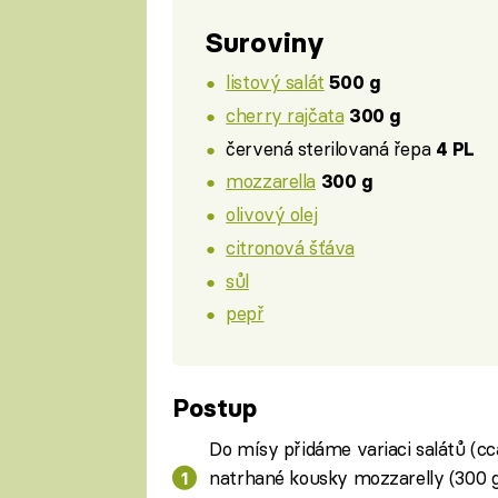
Suroviny
listový salát
500 g
cherry rajčata
300 g
červená sterilovaná řepa
4 PL
mozzarella
300 g
olivový olej
citronová šťáva
sůl
pepř
Postup
Do mísy přidáme variaci salátů (cc
natrhané kousky mozzarelly (300 g),