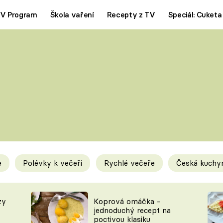
V Program
Škola vaření
Recepty z TV
Speciál: Cuketa
Polévky
Saláty
ČESKÁ KLASIKA
TĚSTOVIN
SILNÉ VÝVARY
SLADKÉ
KRÉMOVÉ
BEZMASÁ J
e
Polévky k večeři
Rychlé večeře
Česká kuchy
y
Tipy a triky
Novink
zy
Koprová omáčka -
jednoduchý recept na
poctivou klasiku
KAM ZA JÍDLEM
BLOG