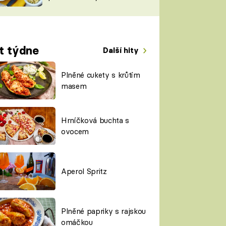
TORKY
ESH
t týdne
Další hity
Plněné cukety s krůtím
masem
Hrníčková buchta s
ovocem
Aperol Spritz
Plněné papriky s rajskou
omáčkou