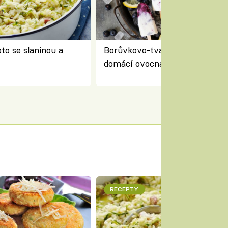
to se slaninou a
Borůvkovo-tvarohové nanuky 
domácí ovocná zmrzlina na dř
RECEPTY