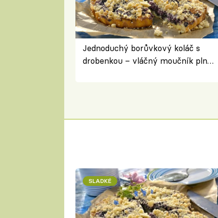
Jednoduchý borůvkový koláč s
drobenkou – vláčný moučník plný
ovoce
SLADKÉ