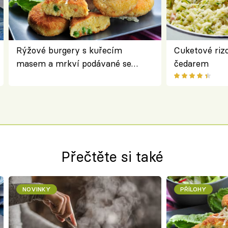
Rýžové burgery s kuřecím
Cuketové rizo
masem a mrkví podávané se
čedarem
salátem – lehká a chutná večeře
Přečtěte si také
NOVINKY
PŘÍLOHY