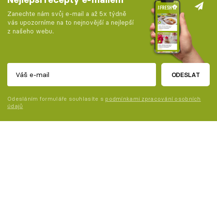
Zanechte nám svůj e-mail a až 5x týdně
vás upozorníme na to nejnovější a nejlepší
z našeho webu.
ODESLAT
Odesláním formuláře souhlasíte s
podmínkami zpracování osobních
údajů