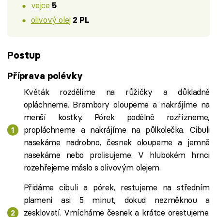
vejce
5
olivový olej
2 PL
Postup
Příprava polévky
Květák rozdělíme na růžičky a důkladně
opláchneme. Brambory oloupeme a nakrájíme na
menší kostky. Pórek podélně rozřízneme,
propláchneme a nakrájíme na půlkolečka. Cibuli
nasekáme nadrobno, česnek oloupeme a jemně
nasekáme nebo prolisujeme. V hlubokém hrnci
rozehřejeme máslo s olivovým olejem.
Přidáme cibuli a pórek, restujeme na středním
plameni asi 5 minut, dokud nezměknou a
zesklovatí. Vmícháme česnek a krátce orestujeme.