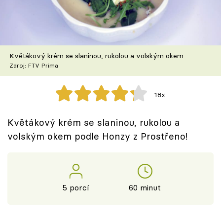
Škola vaření
Recepty z TV
Květákový krém se slaninou, rukolou a volským okem
Speciál: Cuketa
Zdroj: FTV Prima
Těhotnej kuchař
18x
Sledujte prima+
Květákový krém se slaninou, rukolou a
volským okem podle Honzy z Prostřeno!
Přihlášení
Sledujte nás
5 porcí
60 minut