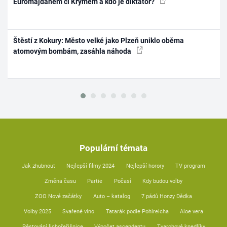
Euromajdanem či Krymem a kdo je diktátor?
Štěstí z Kokury: Město velké jako Plzeň uniklo oběma
atomovým bombám, zasáhla náhoda
Populární témata
Jak zhubnout
Nejlepší filmy 2024
Nejlepší horory
TV program
Změna času
Partie
Počasí
Kdy budou volby
ZOO Nové začátky
Auto – katalog
7 pádů Honzy Dědka
Volby 2025
Svařené víno
Tatarák podle Pohlreicha
Aloe vera
Pěstování lichořeřišnice
Výpočet ascendentu
Tvarohové knedlíky