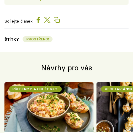
Sdílejte článek
ŠTÍTKY
PROSTŘENO!
Návrhy pro vás
PŘEDKRMY A CHUŤOVKY
VEGETARIÁNSK