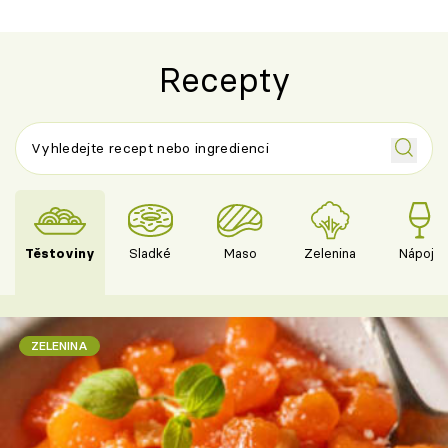
Recepty
Těstoviny
Sladké
Maso
Zelenina
Nápoje
ZELENINA