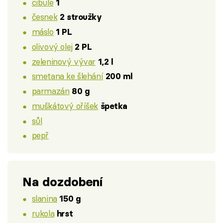
cibule
1
česnek
2 stroužky
máslo
1 PL
olivový olej
2 PL
zeleninový vývar
1,2 l
smetana ke šlehání
200 ml
parmazán
80 g
muškátový oříšek
špetka
sůl
pepř
Na dozdobení
slanina
150 g
rukola
hrst