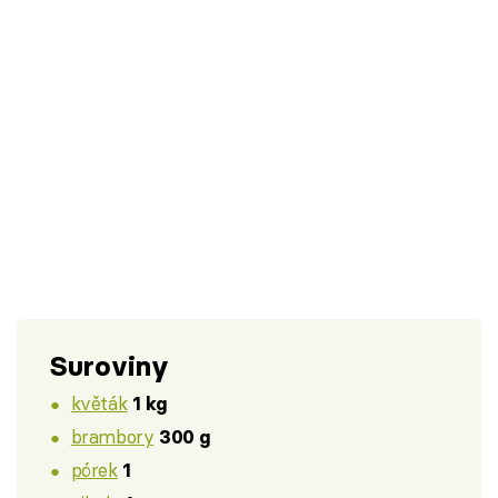
Suroviny
květák
1 kg
brambory
300 g
pórek
1