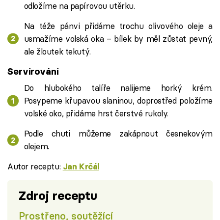
odložíme na papírovou utěrku.
Na téže pánvi přidáme trochu olivového oleje a
usmažíme volská oka – bílek by měl zůstat pevný,
ale žloutek tekutý.
Servírování
Do hlubokého talíře nalijeme horký krém.
Posypeme křupavou slaninou, doprostřed položíme
volské oko, přidáme hrst čerstvé rukoly.
Podle chuti můžeme zakápnout česnekovým
olejem.
Autor receptu:
Jan Krčál
Zdroj receptu
Prostřeno, soutěžící