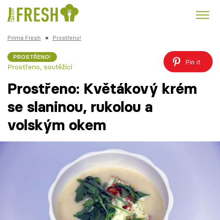
Prima Fresh
■
Prostřeno!
Kuře
Polévky k večeři
Rychlé večeře
Trendy:
PROSTŘENO!
Pin it
Prostřeno, soutěžící
Česká kuchyně
Čokoláda
Prostřeno: Květákový krém
se slaninou, rukolou a
volským okem
Témata
Recepty
Články
TV Program