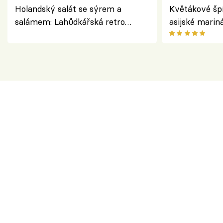
Holandský salát se sýrem a
Květákové šp
salámem: Lahůdkářská retro
asijské marin
klasika, která chutná stejně skvěle
chuťovka z gr
jako dřív