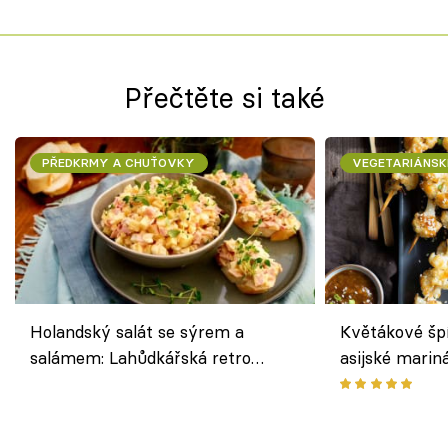
Přečtěte si také
PŘEDKRMY A CHUŤOVKY
VEGETARIÁNSK
Holandský salát se sýrem a
Květákové šp
salámem: Lahůdkářská retro
asijské marin
klasika, která chutná stejně skvěle
chuťovka z gr
jako dřív